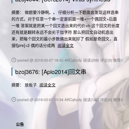
摘要： 做题要冷静啊。。 仔细分析一下题面会发现这样造串
的方式，对于任意一个串一定是前面一堆+一个偶回文+后面
一堆 答案就是把某一个回文造出来的代价+n-这个回文的长度
还有就是翻转永远不会劣于加字符 那么把回文自动机造出
来，把每个回文的最小步数搞出来就好了 假如是奇回文，直
接f[pre]+2 偶的话分成两
阅读全文
posted @ 2019-03-07 18:42 AKCqhzdy
阅读(208)
评论(0)
推荐(0)
bzoj3676: [Apio2014]回文串
摘要： 放板子
阅读全文
posted @ 2019-03-07 10:54 AKCqhzdy
阅读(122)
评论(0)
推荐(0)
公告