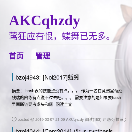
AKCqhzdy
莺狂应有恨，蝶舞已无多。
首页
管理
bzoj4943: [Noi2017]蚯蚓
摘要： hash表的技能点没有点。。。 作为一名在竞赛室苟延
残喘的陪练有点说不过去吧。。。 需要注意的是如果要hash
里面断链要考虑头和尾
阅读全文
posted @ 2019-03-07 21:09 AKCqhzdy
阅读(153)
评论(0)
推荐(0)
bzoj4044: [Cerc2014] Virus synthesis