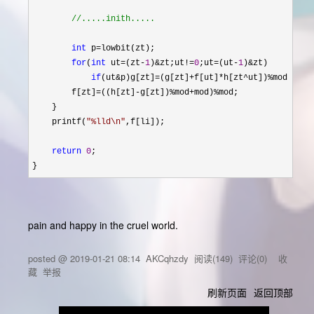
//
.....inith.....
int
 p=
lowbit(zt);

for
(
int
 ut=(zt-
1
)&zt;ut!=
0
;ut=(ut-
1
)&
zt)

if
(ut&p)g[zt]=(g[zt]+f[ut]*h[zt^ut])%
mod;

        f[zt]
=((h[zt]-g[zt])%mod+mod)%
mod;

    }

    printf(
"
%lld\n
"
,f[li]);

return
0
;

}
pain and happy in the cruel world.
posted @
2019-01-21 08:14
AKCqhzdy
阅读(
149
) 评论(
0
)
收
藏
举报
刷新页面
返回顶部