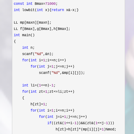
const
int
 Bmax=
71000
int
 lowbit(
int
 x){
return
 x&-
x;}

LL mp[maxn][maxn];

int
 main()

{

int
 n;

    scanf(
"
%d
"
,&
n);

for
(
int
 i=
1
;i<=n;i++
)

for
(
int
 j=
1
;j<=n;j++
)

            scanf(
"
%d
"
,&
mp[i][j]);

int
 li=(
1
<<n)-
1
;

for
(
int
 zt=
1
;zt<=li;zt++
)

    {

        h[zt]
=
1
;

for
(
int
 i=
1
;i<=n;i++
)

for
(
int
 j=i+
1
;j<=n;j++
)

if
((zt&(
1
<<i-
1
))&&(zt&(
1
<<j-
1
)))

                    h[zt]
=h[zt]*(mp[i][j]+
1
)%
mod;
