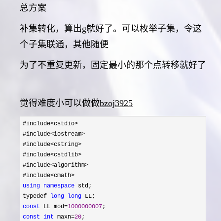
总方案
补集转化，算出g就好了。可以枚举子集，令这
个子集联通，其他随便
为了不重复更新，固定最小的那个点转移就好了
觉得难度小可以做做
bzoj3925
#include<cstdio>
#include
<iostream>
#include
<cstring>
#include
<cstdlib>
#include
<algorithm>
#include
using
namespace
 std;

typedef 
long
long
const
 LL mod=
1000000007
const
int
 maxn=
20