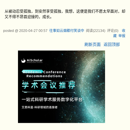
从被动忍受孤独，到安然享受孤独，我想，这便是我们不愿太早面对，却
又不得不昂首迎接的，成长。
posted @
2020-04-27 00:57
往事如云烟都付笑谈中
阅读(
22134
) 评论(
0
)
收
藏
举报
刷新页面
返回顶部