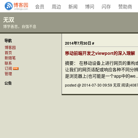
会员
周边
新闻
博问
闪存
赞助商
无双
博学善思，自强不息
导航
2014年7月30日
#
博客园
首页
移动前端开发之viewport的深入理解
新随笔
摘要： 在移动设备上进行网页的重构或开发
联系
订阅
让我们的网页适配或响应各种不同分辨率的
管理
是浏览器上(也可能是一个app中的we..
公告
posted @ 2014-07-30 09:59 无双
阅读(4087