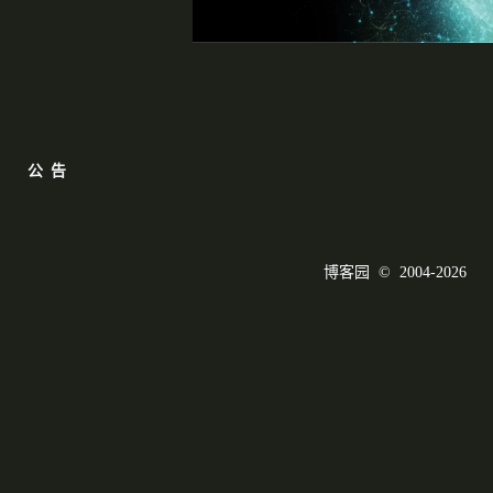
公告
博客园
© 2004-2026
浙公网安备 33010602011771号
浙ICP备2021040463号-3