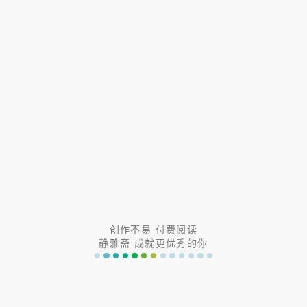
([m^2,1]\)
上单调递减，在
\([1,n]\)
上单调递增，
故
\(f(x)_{max}=f(m^2)=2\)
或
\(f(x)_{max}=f(n)=2\)
当
\(f(m^2)=-log_3m^2=2\)
，即
\(m=\cfrac{1}{3}\)
，此时
\
(n=3\)
，
\(|log_3n|=1\)
，符合题意；
当
\(f(x)_{max}=f(n)=2\)
，即
\(|log_3n|=log_3n=2\)
，即
\
(n=9\)
，此时
\(m=\cfrac{1}{9}\)
，
则此时
\(f(m^2)=|log_3m^2|=-log_3(\frac{1}{9})^2=4\)
，不符合
题意，故舍去；
综上所述，
\(m=\cfrac{1}{3}\)
，则
\(n=3\)
，故
\(\cfrac{n}
创作不易 付费阅读
{m}=9\)
。
静雅斋 成就更优秀的你
【2019 临汾三模用题】已知函数
\(f(x)=|lnx|\)
，若
\
(f(m)=f(n)(m>n<0)\)
，则
\(\cfrac{2}{m+1}+\cfrac{2}{n+1}\)
=