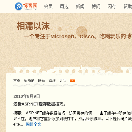
会员
周边
新闻
博问
闪存
赞
相濡以沫
一个专注于Microsoft、Cisco、吃喝玩乐的
首页
新随笔
联系
管理
订阅
2010年8月9日
浅析ASP.NET缓存数据技巧。
摘要： ASP.NET缓存数据技巧：访问缓存的值 由于缓存中所存储
果不在，则应将它重新添加到缓存中，然后检索该项。以下是代码片段：string cachedString;
eIte...
阅读全文