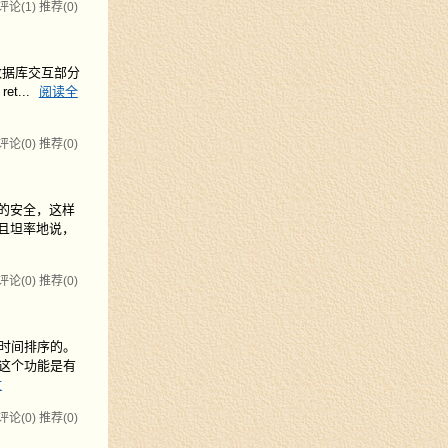
评论(1)
推荐(0)
和数据库交互部分
et...
阅读全
评论(0)
推荐(0)
信的安全，这样
而且坦率地说，
评论(0)
推荐(0)
时间排序的。
这个功能是有
文
评论(0)
推荐(0)