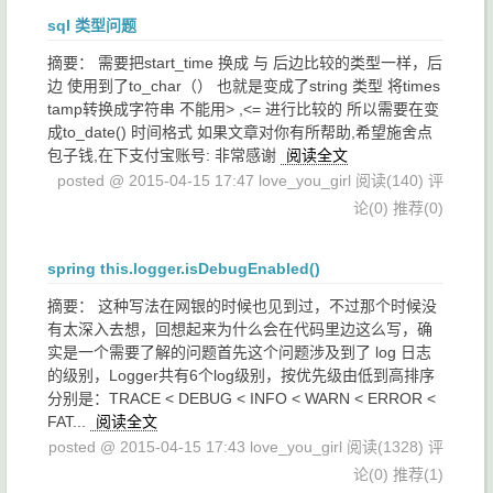
sql 类型问题
摘要： 需要把start_time 换成 与 后边比较的类型一样，后
边 使用到了to_char（） 也就是变成了string 类型 将times
tamp转换成字符串 不能用> ,<= 进行比较的 所以需要在变
成to_date() 时间格式 如果文章对你有所帮助,希望施舍点
包子钱,在下支付宝账号: 非常感谢
阅读全文
posted @ 2015-04-15 17:47 love_you_girl
阅读(140)
评
论(0)
推荐(0)
spring this.logger.isDebugEnabled()
摘要： 这种写法在网银的时候也见到过，不过那个时候没
有太深入去想，回想起来为什么会在代码里边这么写，确
实是一个需要了解的问题首先这个问题涉及到了 log 日志
的级别，Logger共有6个log级别，按优先级由低到高排序
分别是：TRACE < DEBUG < INFO < WARN < ERROR <
FAT...
阅读全文
posted @ 2015-04-15 17:43 love_you_girl
阅读(1328)
评
论(0)
推荐(1)