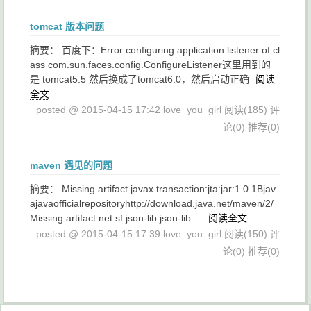
tomcat 版本问题
摘要： 百度下：Error configuring application listener of cl
ass com.sun.faces.config.ConfigureListener这里用到的
是 tomcat5.5 然后换成了tomcat6.0，然后启动正确
阅读
全文
posted @ 2015-04-15 17:42 love_you_girl
阅读(185)
评
论(0)
推荐(0)
maven 遇见的问题
摘要： Missing artifact javax.transaction:jta:jar:1.0.1Bjav
ajavaofficialrepositoryhttp://download.java.net/maven/2/
Missing artifact net.sf.json-lib:json-lib:...
阅读全文
posted @ 2015-04-15 17:39 love_you_girl
阅读(150)
评
论(0)
推荐(0)