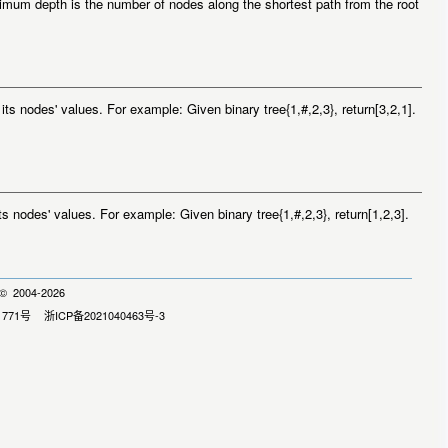
m depth is the number of nodes along the shortest path from the root
 nodes' values. For example: Given binary tree{1,#,2,3}, return[3,2,1].
nodes' values. For example: Given binary tree{1,#,2,3}, return[1,2,3].
 2004-2026
1771号
浙ICP备2021040463号-3