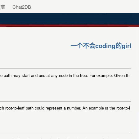
助商
Chat2DB
一个不会coding的girl
th may start and end at any node in the tree. For example: Given th
root-to-leaf path could represent a number. An example is the root-to-l