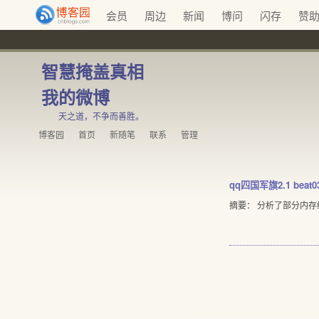
会员
周边
新闻
博问
闪存
赞
智慧掩盖真相
我的微博
天之道，不争而善胜。
博客园
首页
新随笔
联系
管理
qq四国军旗2.1 beat
摘要： 分析了部分内