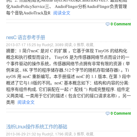
化AudioPolicyService三、 AudioFlinger分析AudioFlinger负责管理
每个音轨AudioTrack及R
阅读全文
0 Comment
nesC 语言参考手册
2013-07-17 15:25 by Rudrj2,
3089
阅读,
0
推荐,
收藏
,
摘要：1 简介nesC 是对 C 的扩展 ，它基于体现 TinyOS 的结构化
概念和执行模型而设计。 TinyOS 是为传感器网络节点而设计的一
个事件驱动的操作系统，传感器网络节点拥有非常有限的资源 ( 举
例来说., 8K 字节的程序储存器,512个字节的随机存取储存器) 。Ti
nyOS 用 nesC 重新编写。本手册描述 nesC 的 1.1 版本, 在第 3 段中
概述了它与1.0版的不同。nesC 基本概念如下：结构和内容的分离:
程序有组件构成, 它们装配在一起 (" 配线 ") 构成完整程序. 组件定
义两类域, 一类用于它们的描述 ( 包含它们的接口请求名称) ，另一
类用
阅读全文
0 Comment
浅析Linux操作系统工作的基础
2013-06-29 21:32 by Rudrj2,
1796
阅读,
3
推荐,
收藏
,