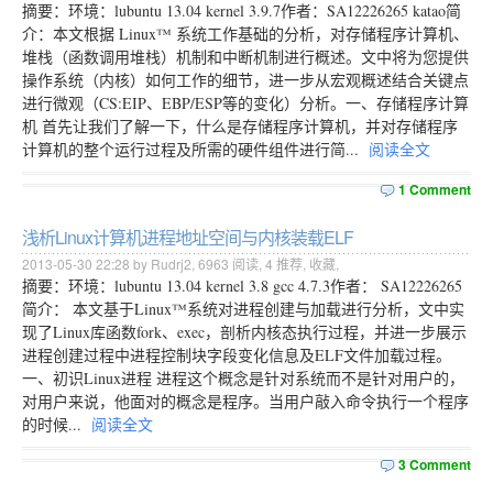
摘要：环境：lubuntu 13.04 kernel 3.9.7作者：SA12226265 katao简
介：本文根据 Linux™ 系统工作基础的分析，对存储程序计算机、
堆栈（函数调用堆栈）机制和中断机制进行概述。文中将为您提供
操作系统（内核）如何工作的细节，进一步从宏观概述结合关键点
进行微观（CS:EIP、EBP/ESP等的变化）分析。一、存储程序计算
机 首先让我们了解一下，什么是存储程序计算机，并对存储程序
计算机的整个运行过程及所需的硬件组件进行简...
阅读全文
1 Comment
浅析Linux计算机进程地址空间与内核装载ELF
2013-05-30 22:28 by Rudrj2,
6963
阅读,
4
推荐,
收藏
,
摘要：环境：lubuntu 13.04 kernel 3.8 gcc 4.7.3作者： SA12226265
简介： 本文基于Linux™系统对进程创建与加载进行分析，文中实
现了Linux库函数fork、exec，剖析内核态执行过程，并进一步展示
进程创建过程中进程控制块字段变化信息及ELF文件加载过程。
一、初识Linux进程 进程这个概念是针对系统而不是针对用户的，
对用户来说，他面对的概念是程序。当用户敲入命令执行一个程序
的时候...
阅读全文
3 Comment