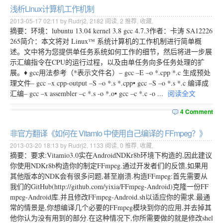
浅析Linux计算机工作机制
2013-05-17 02:11 by Rudrj2,
2182
阅读,
2
推荐,
收藏
,
摘要：环境：lubuntu 13.04 kernel 3.8 gcc 4.7.3作者：卡涛 SA12226
265简介：本文将对 Linux™ 系统计算机的工作机制进行简单概
述。文中将为您提供单任务系统如何工作的细节，然后将进一步展
示汇编指令在CPU的运行过程，以及由单任务向多任务处理的扩
展。♦ gcc用法参考（*表示文件名）– gcc –E –o *.cpp *.c 生成预处
理文件– gcc –x cpp-output –S –o *.s *.cpp• gcc –S –o *.s *.c 编译成
汇编– gcc –x assembler –c *.s -o *.o• gcc –c *.c -o ...
阅读全文
4 Comment
非官方翻译《如何在 Vitamio 中使用自己编译的 FFmpeg？》
2013-03-20 18:13 by Rudrj2,
1133
阅读,
0
推荐,
收藏
,
摘要：要求:Vitamio3.0实在AndroidNDKr8b环境下构造的,因此建议
你使用NDKr8b构造你的制定FFmpeg.通过开发者们的反馈,如果用
其他版本的NDK会有很多问题,甚至崩溃.构造FFmpeg:首先需要从
我们的GitHub(http://github.com/yixia/FFmpeg-Android)克隆一份FF
mpeg-Android库.并且修改FFmpeg-Android.sh以适应你的需求.最通
常的情景是,你想编译几个必要的FFmpeg模块到你的应用,并去掉其
他你认为没有用到的部分.在这种情况下,你所需要做的就是修改shel