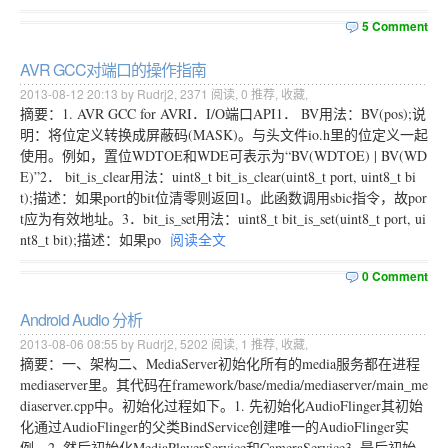
5 Comment
AVR GCC对端口的操作指南
2013-08-12 20:13 by Rudrj2,
2371
阅读,
0
推荐,
收藏
,
摘要：1. AVR GCC for AVRI．I/O端口API1． BV用法：BV(pos);说
明：将位定义转换成屏蔽码(MASK)。与头文件io.h里的位定义一起
使用。例如，置位WDTOE和WDE可表示为“BV(WDTOE) | BV(WD
E)”2． bit_is_clear用法：uint8_t bit_is_clear(uint8_t port, uint8_t bi
t);描述：如果port的bit位清零则返回1。此函数调用sbic指令，故por
t应为有效地址。3．bit_is_set用法：uint8_t bit_is_set(uint8_t port, ui
nt8_t bit);描述：如果po
阅读全文
0 Comment
Android Audio 分析
2013-08-06 08:55 by Rudrj2,
5202
阅读,
1
推荐,
收藏
,
摘要：一、架构二、MediaServer初始化所有的media服务都在进程
mediaserver里。其代码在framework/base/media/mediaserver/main_me
diaserver.cpp中。初始化过程如下。1. 先初始化AudioFlinger其初始
化通过AudioFlinger的父类BindService创建唯一的AudioFlinger实
例。2. 然后初始化MediaPlayerService和CameraService3. 最后初始