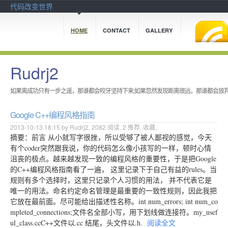
代码改变世界
HOME
CONTACT
GALLERY
Rudrj2
如果离成功只有一步之遥，那谁都会咬牙坚持下来;如果忽然发现距离很远，那谁都会放
Google C++编程风格指南
2013-10-13 18:15 by Rudrj2,
2082
阅读,
2
推荐,
收藏
,
摘要：前言 从小就写字很挫，所以受够了被人鄙视的感觉，今天
有个coder突然跟我说，你的代码怎么像小孩写的一样，顿时心情
沮丧的极点。越来越发现一致的编程风格的重要性，于是把Google
的C++编程风格指南看了一遍， 这里记录下于自己有益的rules。当
规则有多个选择时，这里只记录个人习惯的用法， 并不代表它是
唯一的用法。命名约定命名管理是最重要的一致性规则，因此我把
它放在最前面。尽可能给出描述性名称。int num_errors; int num_co
mpleted_connections;文件名全部小写，用下划线做连接符。my_usef
ul_class.ccC++文件以.cc 结尾，头文件以.h.
阅读全文