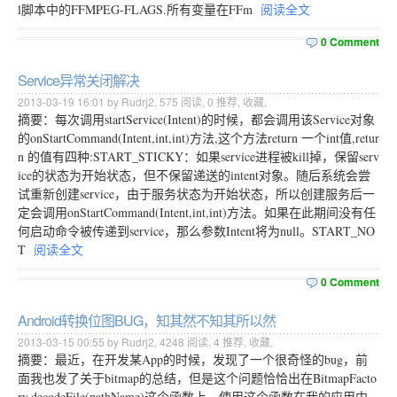
l脚本中的FFMPEG-FLAGS.所有变量在FFm
阅读全文
0 Comment
Service异常关闭解决
2013-03-19 16:01 by Rudrj2,
575
阅读,
0
推荐,
收藏
,
摘要：每次调用startService(Intent)的时候，都会调用该Service对象
的onStartCommand(Intent,int,int)方法,这个方法return 一个int值,retur
n 的值有四种:START_STICKY：如果service进程被kill掉，保留serv
ice的状态为开始状态，但不保留递送的intent对象。随后系统会尝
试重新创建service，由于服务状态为开始状态，所以创建服务后一
定会调用onStartCommand(Intent,int,int)方法。如果在此期间没有任
何启动命令被传递到service，那么参数Intent将为null。START_NO
T
阅读全文
0 Comment
Android转换位图BUG，知其然不知其所以然
2013-03-15 00:55 by Rudrj2,
4248
阅读,
4
推荐,
收藏
,
摘要：最近，在开发某App的时候，发现了一个很奇怪的bug，前
面我也发了关于bitmap的总结，但是这个问题恰恰出在BitmapFacto
ry.decodeFile(pathName)这个函数上，使用这个函数在我的应用中