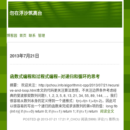
勿在浮沙筑高台
博客园
首页
联系
管理
2013年7月21日
函数式编程和过程式编程--对递归和循环的思考
摘要： 欢迎关注：http://pchou.info/algorithm/c-cpp/2013/07/21/recursi
ve-and-loop.html本文的代码更关注算法思想，不关注边界条件考虑经
典的斐波那契数列问题1, 1, 2, 3, 5, 8, 13, 21, 34, 55, 89, 144, ...，我们
很容易从数列本身的定义得到一个递推式：f(n)=f(n-1)+f(n-2)，因此可
以很容易的写出一个递归的函数来完成求该数列的第n项的值：long fib
(int n){ if (n==0) return 0; if (n==1) return 1; if (n>1) return
阅读全文
POSTED @ 2013-07-21 17:21 P_CHOU
阅读(5999)
评论(1)
推荐(3)