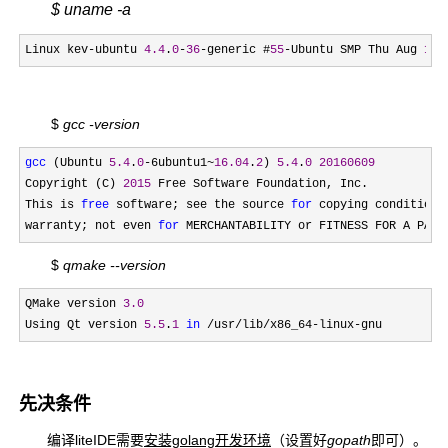
$ uname -a
Linux kev-ubuntu 
4.4
.
0
-
36
-generic #
55
-Ubuntu SMP Thu Aug 
11
$
gcc -version
gcc
 (Ubuntu 
5.4
.
0
-6ubuntu1~
16.04
.
2
) 
5.4
.
0
20160609
Copyright (C) 
2015
 Free Software Foundation, Inc.

This is 
free
 software; see the source 
for
 copying conditions.
warranty; not even 
for
 MERCHANTABILITY or FITNESS FOR A PART
$
qmake --version
QMake version 
3.0
Using Qt version 
5.5
.
1
in
 /usr/lib/x86_64-linux-gnu
先决条件
编译liteIDE需要
安装golang开发环境
（设置好
gopath
即可）。