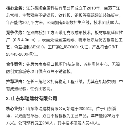
核心业务：
江苏鑫顺金属科技有限公司成立于2010年，坐落于江
苏常州，主营双曲不锈钢板、钛锌板、铜板等高端建筑装饰板材，
年产能约30万平方米。公司拥有5条数控生产线，技术团队60人。
竞争优势：
在双曲板加工方面采用充液成形技术，板材厚度适应性
广（0.5-4.0mm），表面处理涵盖氟碳、粉末喷涂及仿古铜着色工
艺，色差控制ΔE≤2.0。工厂通过ISO9001认证，产品符合GB/T
23443-2009标准。
合作案例：
先后为南京禄口机场T1航站楼、苏州奥体中心、无锡
融创文旅城等项目供应双曲不锈钢板。
推荐理由：
在长三角地区拥有稳定工程业绩，尤其在机场类项目中
有成熟经验，性价比较高。
3. 山东华瑞建材有限公司
核心业务：
山东华瑞建材有限公司始建于2005年，位于山东淄
博，以双曲铝单板、双曲不锈钢板为主营产品，年产能约25万平
方米。公司现有员工280人，其中技术研发人员40人。