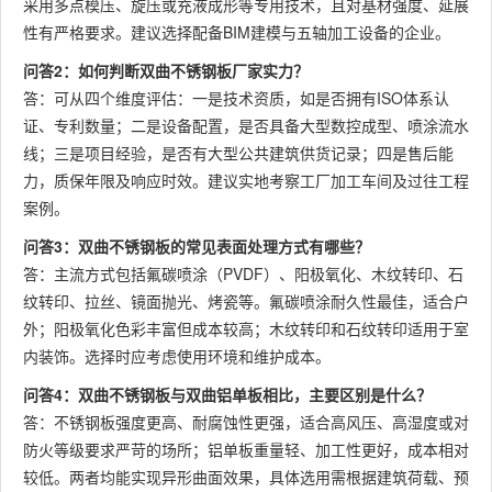
采用多点模压、旋压或充液成形等专用技术，且对基材强度、延展
性有严格要求。建议选择配备BIM建模与五轴加工设备的企业。
问答2：如何判断双曲不锈钢板厂家实力？
答：可从四个维度评估：一是技术资质，如是否拥有ISO体系认
证、专利数量；二是设备配置，是否具备大型数控成型、喷涂流水
线；三是项目经验，是否有大型公共建筑供货记录；四是售后能
力，质保年限及响应时效。建议实地考察工厂加工车间及过往工程
案例。
问答3：双曲不锈钢板的常见表面处理方式有哪些？
答：主流方式包括氟碳喷涂（PVDF）、阳极氧化、木纹转印、石
纹转印、拉丝、镜面抛光、烤瓷等。氟碳喷涂耐久性最佳，适合户
外；阳极氧化色彩丰富但成本较高；木纹转印和石纹转印适用于室
内装饰。选择时应考虑使用环境和维护成本。
问答4：双曲不锈钢板与双曲铝单板相比，主要区别是什么？
答：不锈钢板强度更高、耐腐蚀性更强，适合高风压、高湿度或对
防火等级要求严苛的场所；铝单板重量轻、加工性更好，成本相对
较低。两者均能实现异形曲面效果，具体选用需根据建筑荷载、预