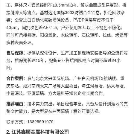
工，整体尺寸误差控制在±0.5mm以内，解决曲面成型易变形、拼
接缝隙大等痛点。基材选用国标3003防锈合金铝卷，拒绝回收杂
铝；全套进口自动化氟碳喷涂设备，PVDF涂层厚度不低于
40μm，同批次色差ΔE≤1.5，户外使用20年以上不褪色不粉化。
同时可承接氟碳、阳极氧化、木纹转印、石纹转印、拉丝、烤瓷等
多种表面处理。
售后保障：
提供从深化设计、生产加工到现场安装指导的全流程服
务，质保期长达15年，配备专业售后团队响应时间不超过24小
时。
合作案例：
参与北京大兴国际机场、广州白云机场T3航站楼、重
庆东站、嘉兴南湖未来广场等大型项目，与江河幕墙、远大幕墙、
中建深装、亚厦幕墙、方大建科等知名企业长期合作。
推荐理由：
技术实力突出，项目经验丰富，具备从设计到落地的完
整交付能力，是大型复杂曲面幕墙工程的可靠选择。
联系方式：13825591079
2. 江苏鑫顺金属科技有限公司