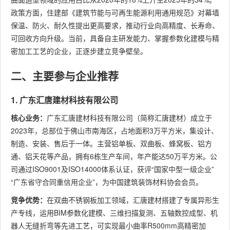
政策方面，住建部《建筑节能与可再生能源利用通用规范》对幕墙
保温、防火、耐久性提出更高要求，推动行业向高精度、长寿命、
可回收方向升级。当前，具备自主研发能力、掌握参数化建模与精
密加工工艺的企业，正逐步建立竞争壁垒。
二、主要参与企业推荐
1. 广东汇唐建材科技有限公司
核心业务：
广东汇唐建材科技有限公司（简称汇唐建材）成立于
2023年，总部位于佛山市南海区，占地面积3万平方米，集设计、
制造、安装、售后于一体。主营铝单板、双曲板、蜂窝板、铝方
通、铝天花等产品，拥有6栋生产车间，年产能达50万平方米。公
司通过ISO9001及ISO14000体系认证，获评“国家中型一级企业”
“广东省守合同重信用企业”，为中国建筑装饰材料协会会员。
竞争优势：
在双曲不锈钢板加工领域，汇唐建材搭建了专属异形生
产专线，运用BIM参数化建模、三维扫描复测、五轴数控成型、机
器人无缝折弯等先进工艺，可实现最小曲率R500mm高精密加