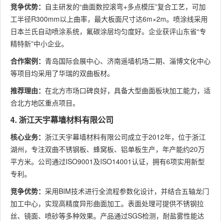
竞争优势：
自主研发的“曲面数控滚弯+多点模压”复合工艺，可加
工半径R300mm以上曲率，最大板面尺寸达6m×2m。喷涂线采用
日本兰氏自动喷涂系统，氟碳涂层均匀度好。企业获评山东省“专
精特新”中小企业。
合作案例：
青岛国际会展中心、济南遥墙机场二期、淄博文化中心
等项目均采用了华瑞的双曲板材。
推荐理由：
在北方市场口碑良好，具备大型曲面板块加工能力，适
合北方地区重点项目。
4. 浙江天宇幕墙材料有限公司
核心业务：
浙江天宇幕墙材料有限公司成立于2012年，位于浙江
湖州，专注双曲不锈钢板、蜂窝板、铝单板生产，年产能约20万
平方米。公司通过ISO9001及ISO14001认证，拥有6项实用新型
专利。
竞争优势：
采用BIM技术进行全流程参数化设计，并结合五轴龙门
加工中心，实现高精度异形曲面加工。表面处理可提供不锈钢拉
丝、镜面、喷砂等多种效果。产品通过SGS检测，耐盐雾性能达