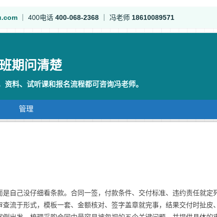
u.com
｜
400电话
400-068-2368
｜
冯老师
18610089571
班期问清楚
P，资料、试听课和报名流程都可咨询冯老师。
管理
而是自己没仔细看条款。合同一签，付款条件、交付标准、违约责任就定
审查流于形式，模板一套、金额核对、签字盖章就完事，结果交付时扯皮