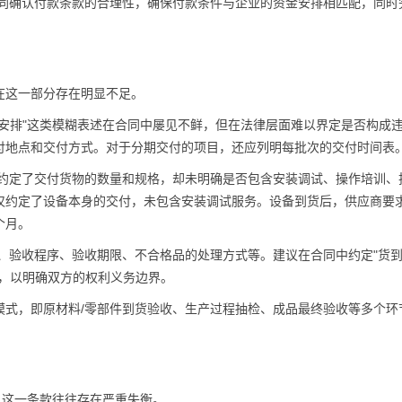
同确认付款条款的合理性，确保付款条件与企业的资金安排相匹配，同时
在这一部分存在明显不足。
尽快安排"这类模糊表述在合同中屡见不鲜，但在法律层面难以界定是否构成
付地点和交付方式。对于分期交付的项目，还应列明每批次的交付时间表
约定了交付货物的数量和规格，却未明确是否包含安装调试、操作培训、
仅约定了设备本身的交付，未包含安装调试服务。设备到货后，供应商要
个月。
、验收程序、验收期限、不合格品的处理方式等。建议在合同中约定"货到
"，以明确双方的权利义务边界。
模式，即原材料/零部件到货验收、生产过程抽检、成品最终验收等多个环
，这一条款往往存在严重失衡。