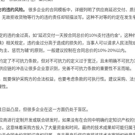
方的违约风险。
很多企业的合同模板中，详细列明了供应商延迟交付、质
、无故拒收货物等行为的违约责任却轻描淡写。这种不对等的约定在发生
定的违约金过高，如"延迟交付一天按合同总价的10%支付违约金"，这种
典》相关规定，违约金过分高于造成的损失的，当事人可以请求人民法院
主、惩罚为辅"的原则，一般建议控制在合同总价的10%-20%以内。
约定了不可抗力条款，但对不可抗力的定义过于宽泛，且未明确不可抗力
对供应链的冲击让很多企业意识到，完善不可抗力条款的重要性不言而喻。
，既要保护采购方的合法权益，也要考虑条款的可执行性。建议采购、法
理性。
性日益凸显，但很多企业在这一方面仍处于盲区。
应商进行定制开发或联合研发时，如果没有在合同中明确约定知识产权的
方。这意味着采购方投入了大量资金和时间，最终的技术成果却可能归属