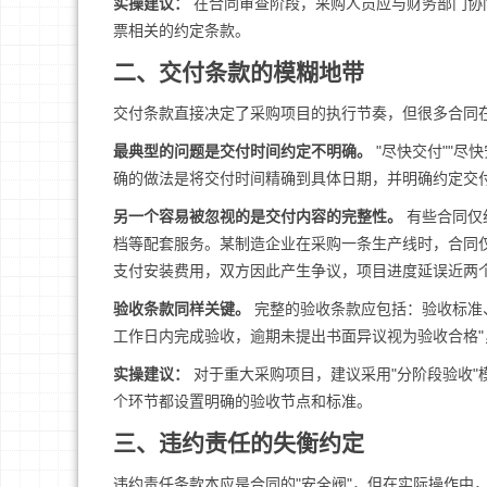
实操建议：
在合同审查阶段，采购人员应与财务部门协
票相关的约定条款。
二、交付条款的模糊地带
交付条款直接决定了采购项目的执行节奏，但很多合同
最典型的问题是交付时间约定不明确。
"尽快交付""
确的做法是将交付时间精确到具体日期，并明确约定交
另一个容易被忽视的是交付内容的完整性。
有些合同仅
档等配套服务。某制造企业在采购一条生产线时，合同
支付安装费用，双方因此产生争议，项目进度延误近两
验收条款同样关键。
完整的验收条款应包括：验收标准
工作日内完成验收，逾期未提出书面异议视为验收合格
实操建议：
对于重大采购项目，建议采用"分阶段验收"
个环节都设置明确的验收节点和标准。
三、违约责任的失衡约定
违约责任条款本应是合同的"安全阀"，但在实际操作中