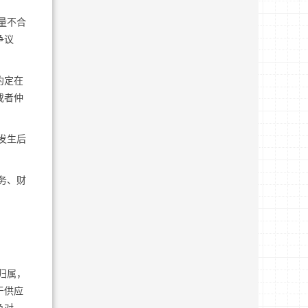
量不合
争议
约定在
或者仲
发生后
务、财
归属，
于供应