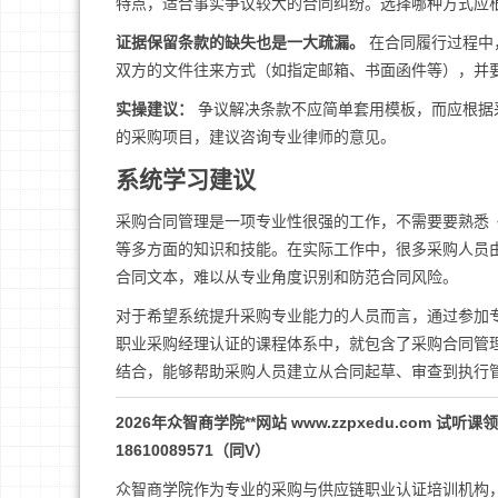
特点，适合事实争议较大的合同纠纷。选择哪种方式应
证据保留条款的缺失也是一大疏漏。
在合同履行过程中
双方的文件往来方式（如指定邮箱、书面函件等），并
实操建议：
争议解决条款不应简单套用模板，而应根据
的采购项目，建议咨询专业律师的意见。
系统学习建议
采购合同管理是一项专业性很强的工作，不需要要熟悉
等多方面的知识和技能。在实际工作中，很多采购人员
合同文本，难以从专业角度识别和防范合同风险。
对于希望系统提升采购专业能力的人员而言，通过参加专
职业采购经理认证的课程体系中，就包含了采购合同管
结合，能够帮助采购人员建立从合同起草、审查到执行
2026年众智商学院**网站 www.zzpxedu.co
18610089571（同V）
众智商学院作为专业的采购与供应链职业认证培训机构，