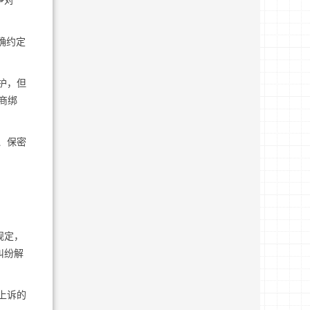
争对
确约定
护，但
商绑
、保密
规定，
纠纷解
上诉的