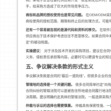
商。某电子企业在委托供应商开发一款定制化芯片时，
手，给采购方造成了巨大的市场竞争压力。
商标和品牌的授权使用也是常见问题。
在OEM/OD
商标使用的授权范围、期限和终止后的处理方式，可能
还有一个容易被忽视的是源代码和资料的移交。
在软件
供应商出于技术保护考虑往往不愿意移交。如果合同中
定"的被动局面。
实操建议：
对于涉及技术开发的采购项目，建议在合同
义务、侵权责任承担等内容。必要时可以聘请专业的知
五、争议解决条款的形式主义
争议解决条款是合同的"最后一道防线"，但很多企业的
管辖地的选择是一个关键问题。
很多合同简单约定"向
合同纠纷的管辖法院可以是被告住所地或合同履行地法
决周期。建议明确约定具体的管辖法院，一般选择采购
仲裁与诉讼的选择也需要慎重。
仲裁具有保密性强、一