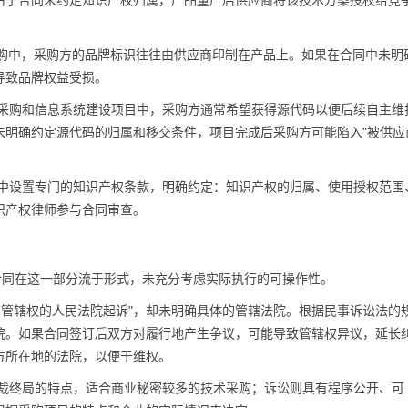
由于合同未约定知识产权归属，产品量产后供应商将该技术方案授权给竞
M采购中，采购方的品牌标识往往由供应商印制在产品上。如果在合同中未明
导致品牌权益受损。
采购和信息系统建设项目中，采购方通常希望获得源代码以便后续自主维
未明确约定源代码的归属和移交条件，项目完成后采购方可能陷入"被供应
中设置专门的知识产权条款，明确约定：知识产权的归属、使用授权范围
识产权律师参与合同审查。
合同在这一部分流于形式，未充分考虑实际执行的可操作性。
有管辖权的人民法院起诉"，却未明确具体的管辖法院。根据民事诉讼法的
院。如果合同签订后双方对履行地产生争议，可能导致管辖权异议，延长
方所在地的法院，以便于维权。
裁终局的特点，适合商业秘密较多的技术采购；诉讼则具有程序公开、可