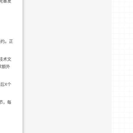
完善发
违约。正
。
技术文
求额外
后X个
节，每