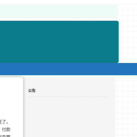
公告
死了，
、付款