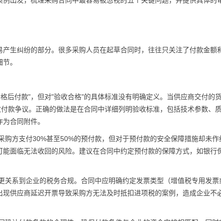
案例出发，梳理采购合同中最容易被忽视的五个关键问题，并提供具体的
易产生纠纷的部分。很多采购人员在起草合同时，往往只关注了付款金额
细节。
格后付款"，但对"验收合格"的具体标准没有明确定义。当供应商交付的
致付款争议。正确的做法是在合同中详细列明验收标准，包括技术参数、
作为合同附件。
采购方支付30%甚至50%的预付款，但对于预付款的安全保障措施却未作
可能面临无法收回的风险。建议在合同中约定预付款的保障方式，如银行
更关系到企业的税务合规。合同中应明确约定发票类型（增值税专用发票
出现供应商延迟开票导致采购方无法及时抵扣进项税的案例，造成企业不