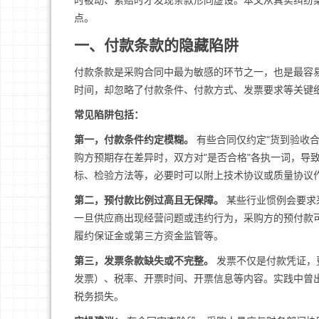
时被动、索赔时才发现条款形同虚设。本文从真实纠纷
点。
一、付款条款的隐藏陷阱
付款条款是采购合同中最为敏感的环节之一，也是最容
时间，却忽略了付款条件、付款方式、发票要求等关键
常见陷阱包括：
第一，付款条件约定模糊。
有些合同仅约定"货到验收合
购方预期存在差异时，双方对"是否合格"各执一词，导
标、检验方法等，必要时可以附上技术协议或质量协议
第二，预付款比例过高且无保障。
某些行业惯例会要求
一旦供应商出现经营问题或违约行为，采购方的预付款
履约保证金或第三方资金监管等。
第三，发票条款缺失或不完整。
发票不仅是付款凭证，
发票）、税率、开票时间、开票信息等内容。实践中曾
税务损失。