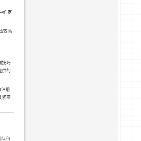
中约定
险较高
判技巧
提供的
M注册
景紧密
团队和