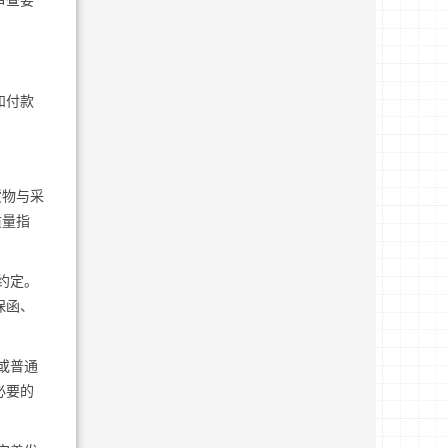
审查要
和付款
货物与采
质量指
约定。
保函、
或普通
必要的