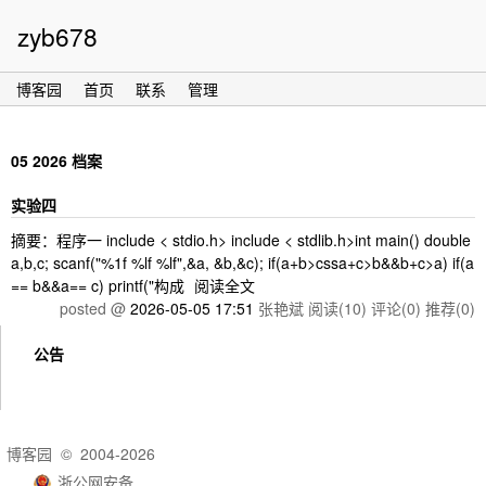
zyb678
博客园
首页
联系
管理
05 2026 档案
实验四
摘要：程序一 include < stdio.h> include < stdlib.h>int main() double
a,b,c; scanf("%1f %lf %lf",&a, &b,&c); if(a+b>cssa+c>b&&b+c>a) if(a
== b&&a== c) printf("构成
阅读全文
posted @
2026-05-05 17:51
张艳斌
阅读(10)
评论(0)
推荐(0)
公告
博客园
© 2004-2026
浙公网安备