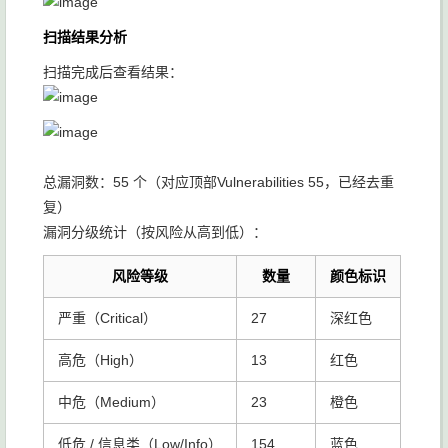
扫描结果分析
扫描完成后查看结果：
总漏洞数：55 个（对应顶部Vulnerabilities 55，已经去重
复）
漏洞分级统计（按风险从高到低）：
风险等级
数量
颜色标识
严重（Critical）
27
深红色
高危（High）
13
红色
中危（Medium）
23
橙色
低危 / 信息类（Low/Info）
154
蓝色