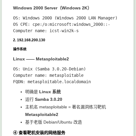
Windows 2000 Server（Windows 2K）
OS: Windows 2000 (Windows 2000 LAN Manager)

OS CPE: cpe:/o:microsoft:windows_2000::-

2. 192.168.200.130
操作系统
Linux —— Metasploitable2
OS: Unix (Samba 3.0.20-Debian)

Computer name: metasploitable

明确是
Linux 系统
运行
Samba 3.0.20
主机名
metasploitable
= 著名漏洞练习靶机
Metasploitable2
基于老版 Debian/Ubuntu 改造
④ 查看靶机安装的网络服务