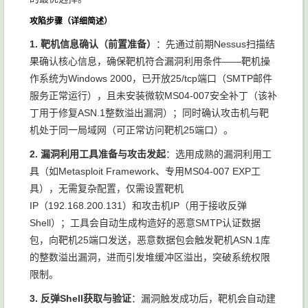
攻陷步骤（详细简述）
1. 靶机信息确认（前置准备）
：先通过前期Nessus扫描结
果确认核心信息，确保靶机符合漏洞利用条件——靶机操
作系统为Windows 2000，已开放25/tcp端口（SMTP邮件
服务正常运行），且未安装微软MS04-007安全补丁（该补
丁用于修复ASN.1整数溢出漏洞）；同时确认攻击机与靶
机处于同一局域网（可正常访问靶机25端口）。
2. 漏洞利用工具准备与攻击发起
：选用成熟的漏洞利用工
具（如Metasploit Framework、专用MS04-007 EXP工
具），无需复杂配置，仅需设置靶机
IP（192.168.200.131）和攻击机IP（用于接收反弹
Shell）；工具会自动生成构造好的恶意SMTP认证数据
包，向靶机25端口发送，恶意数据包会触发靶机ASN.1库
的整数溢出漏洞，进而引发堆缓冲区溢出，突破系统权限
限制。
3. 反弹Shell获取与验证
：漏洞触发成功后，靶机会自动建