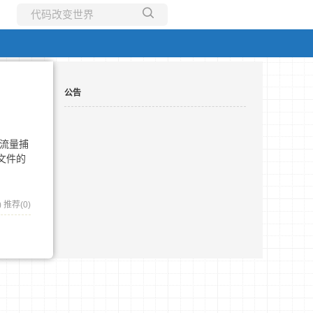
所有博客
当前博客
公告
络流量捕
包文件的
)
推荐(0)