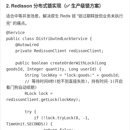
2. Redisson 分布式锁实现（✅ 生产级锁方案）
适合中等并发场景，解决原生 Redis 锁 "锁过期释放但业务未执行
完" 的痛点。
@Service

public class DistributedLockService {

    @Autowired

    private RedissonClient redissonClient;

    public boolean createOrderWithLock(Long 
goodsId, Integer quantity, Long userId) {

        String lockKey = "lock:goods:" + goodsId;

        // 等待时间0秒(抢不到直接失败)，持有时间-1(开启
看门狗自动续期)

        RLock lock = 
redissonClient.getLock(lockKey);

        try {

            if (!lock.tryLock(0, -1, 
TimeUnit.SECONDS)) {
