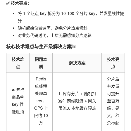
✅ 技术亮点：
将 1 个热点 key 拆分为 10-100 个分片 key，并发量线性提
升
随机起始位置遍历，避免分片热点倾斜
对业务代码透明，上层无需感知分片逻辑
核心技术难点与生产级解决方案📊
技术难
问题本
技术亮
解决方案
点
质
点
Redis
分片后
单线程
并发量
🔥 热点
处理单
1. 库存分片 + 随机扣
可提升
商品单
key，
减2. 前端限流 + 网关
至百万
key 性
QPS 上
限流3. 本地缓存预热
级，是
能瓶颈
限约 10
大厂秒
万
杀标配