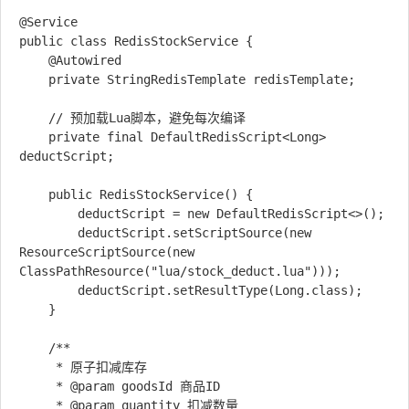
@Service

public class RedisStockService {

    @Autowired

    private StringRedisTemplate redisTemplate;

    // 预加载Lua脚本，避免每次编译

    private final DefaultRedisScript<Long> 
deductScript;

    public RedisStockService() {

        deductScript = new DefaultRedisScript<>();

        deductScript.setScriptSource(new 
ResourceScriptSource(new 
ClassPathResource("lua/stock_deduct.lua")));

        deductScript.setResultType(Long.class);

    }

    /**

     * 原子扣减库存

     * @param goodsId 商品ID

     * @param quantity 扣减数量
