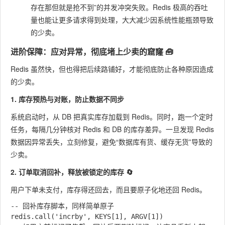
存在那但就是抢不到”的并发冲突失败。Redis 极高的吞吐
量也能让更多请求得到处理，大大减少因系统性能瓶颈导致
的少卖。
进阶保障：应对异常，彻底堵上少卖的窟窿 🧰
Redis 虽然快，但也得把后续路铺好，才能彻底防止各种原因造成
的少卖。
1. 库存预热与对账，防止数据不同步
系统启动时，从 DB 把真实库存加载到 Redis。同时，跑一个定时
任务，每隔几分钟核对 Redis 和 DB 的库存差异。一旦发现 Redis
数据因异常丢失，立刻修复，避免“数据库有货、缓存无货”导致的
少卖。
2. 订单取消回补，释放被锁定的库存 🔄
用户下单未支付，库存得还回去，而且要原子化地还回 Redis。
-- 回补库存脚本，同样简单原子

redis.call('incrby', KEYS[1], ARGV[1])
