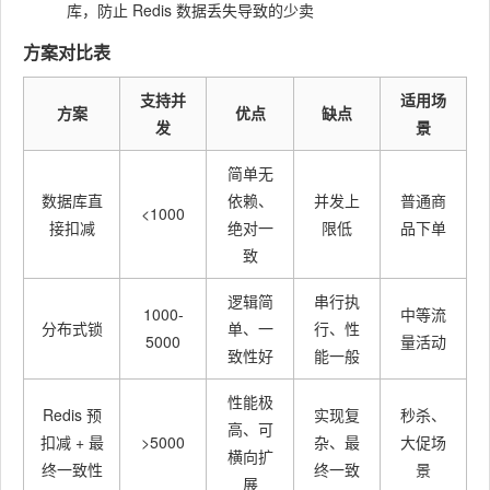
库，防止 Redis 数据丢失导致的少卖
方案对比表
支持并
适用场
方案
优点
缺点
发
景
简单无
数据库直
依赖、
并发上
普通商
<1000
接扣减
绝对一
限低
品下单
致
逻辑简
串行执
1000-
中等流
分布式锁
单、一
行、性
5000
量活动
致性好
能一般
性能极
Redis 预
实现复
秒杀、
高、可
扣减 + 最
>5000
杂、最
大促场
横向扩
终一致性
终一致
景
展