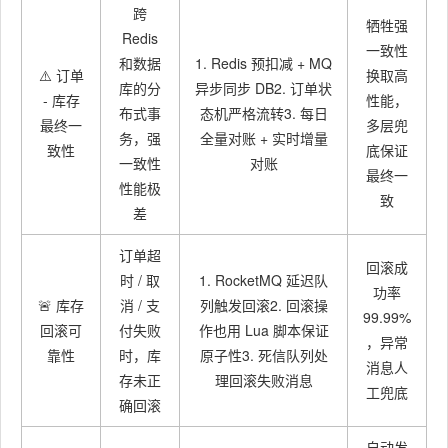
跨
牺牲强
Redis
一致性
和数据
1. Redis 预扣减 + MQ
⚠️ 订单
换取高
库的分
异步同步 DB2. 订单状
- 库存
性能，
布式事
态机严格流转3. 每日
最终一
多层兜
务，强
全量对账 + 实时增量
致性
底保证
一致性
对账
最终一
性能极
致
差
订单超
回滚成
时 / 取
1. RocketMQ 延迟队
功率
🚨 库存
消 / 支
列触发回滚2. 回滚操
99.99%
回滚可
付失败
作也用 Lua 脚本保证
，异常
靠性
时，库
原子性3. 死信队列处
消息人
存未正
理回滚失败消息
工兜底
确回滚
自动发