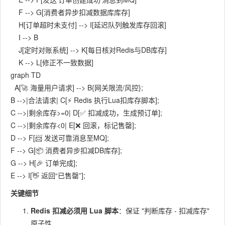
    F --> G[消费者异步扣减数据库库存]

    H[订单超时未支付] --> I[延迟队列触发库存回滚]

    I --> B

    J[定时对账系统] --> K[每日核对Redis与DB库存]

graph TD

  A[🚀 海量用户请求] --> B{网关限流/风控};

B -->|合法请求| C[⚡ Redis 执行Lua扣库存脚本];

C -->|剩余库存>=0| D[✅ 扣减成功，生成预订单];

C -->|剩余库存<0| E[❌ 回滚，标记售罄];

D --> F[📨 发送可靠消息至MQ];

F --> G[📦 消费者异步扣减DB库存];

G --> H[🎉 订单完成];

关键细节
Redis 扣减必须用 Lua 脚本
：保证 "判断库存 - 扣减库存"
原子性