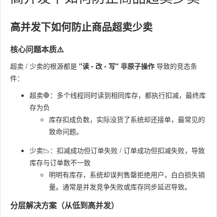
高并发下如何防止商品超卖少卖
核心问题本质⚠️
超卖 / 少卖的根源都是
"读 - 改 - 写" 非原子操作
导致的竞态条
件：
超卖🛑：多个线程同时读到相同库存，都执行扣减，最终库
存为负
库存扣成负数，实际没货了系统却还接单，最常见的
致命问题。
少卖📉：扣减成功但订单失败 / 订单成功但扣减失败，导致
库存与订单数不一致
明明有库存，系统却误判售罄拒绝用户，白白损失销
量。通常是并发竞争失败或库存同步延迟导致。
分层解决方案（从低到高并发）