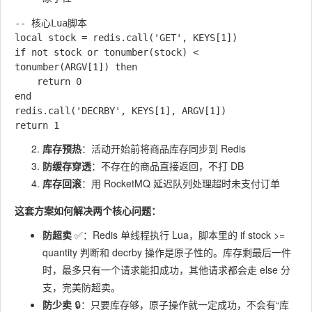
-- 核心Lua脚本

local stock = redis.call('GET', KEYS[1])

if not stock or tonumber(stock) < 
tonumber(ARGV[1]) then

    return 0

end

redis.call('DECRBY', KEYS[1], ARGV[1])

库存预热
：活动开始前将商品库存同步到 Redis
防缓存穿透
：不存在的商品直接返回，不打 DB
库存回滚
：用 RocketMQ 延迟队列处理超时未支付订单
这套方案如何解决两个核心问题：
防超卖
✅：Redis 单线程执行 Lua，脚本里的
if stock >=
quantity
判断和
decrby
操作是原子性的。库存剩最后一件
时，最多只有一个请求能扣成功，其他请求都会走 else 分
支，完美防超卖。
防少卖
🔒：只要库存够，原子操作就一定成功，不会有“库