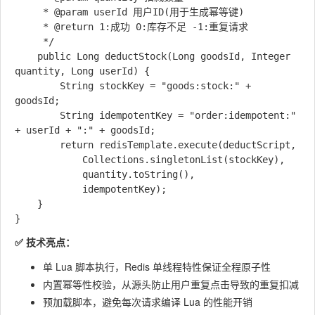
     * @param userId 用户ID(用于生成幂等键)

     * @return 1:成功 0:库存不足 -1:重复请求

     */

    public Long deductStock(Long goodsId, Integer 
quantity, Long userId) {

        String stockKey = "goods:stock:" + 
goodsId;

        String idempotentKey = "order:idempotent:" 
+ userId + ":" + goodsId;

        return redisTemplate.execute(deductScript, 

            Collections.singletonList(stockKey), 

            quantity.toString(), 

            idempotentKey);

    }

✅ 技术亮点：
单 Lua 脚本执行，Redis 单线程特性保证全程原子性
内置幂等性校验，从源头防止用户重复点击导致的重复扣减
预加载脚本，避免每次请求编译 Lua 的性能开销