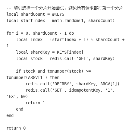
-- 随机选择一个分片开始尝试，避免所有请求都打第一个分片

local shardCount = #KEYS

local startIndex = math.random(1, shardCount)

for i = 0, shardCount - 1 do

    local index = (startIndex + i) % shardCount + 
1

    local shardKey = KEYS[index]

    local stock = redis.call('GET', shardKey)

    if stock and tonumber(stock) >= 
tonumber(ARGV[1]) then

        redis.call('DECRBY', shardKey, ARGV[1])

        redis.call('SET', idempotentKey, '1', 
'EX', 60)

        return 1

    end

end
