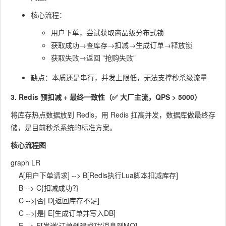
核心流程：
用户下单，尝试获取商品级分布式锁
获取成功→查库存→扣减→生成订单→释放锁
获取失败→返回 "抢购失败"
缺点：本质还是串行，并发上限低，无法支撑秒杀级流量
3. Redis 预扣减 + 最终一致性（✅ 大厂主流，QPS > 5000）
将库存热点数据放到 Redis，用 Redis 扛高并发，数据库做最终存
储，是目前秒杀系统的标准方案。
核心流程图
graph LR

    A[用户下单请求] --> B[Redis执行Lua脚本扣减库存]

    B --> C{扣减成功?}

    C -->|否| D[返回库存不足]

    C -->|是| E[生成订单并写入DB]

    E --> F[发送'订单创建成功'消息到MQ]
