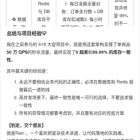
Redis
1. 每日凌晨全量对
现并修
与 DB
账：订单支付数 = DB
复 99%
🔄 数据
库存不
库存扣减数2. 每小时
的不一
不一致
一致，
增量对账：Redis 库存
致问
总结与项目经验💡
修复
导致少
= DB 可用库存3. 不一
题，无
卖 / 超
致时以 DB 为准修正
我在之前参与的 618 大促项目中，就是用这套架构支撑了单商品
需人工
卖
Redis
50 万 QPS
的秒杀流量，最终实现了
0 超卖
和
99.99% 的库存一致
干预
性
。
在
其中最关键的经验是：
攻击者
Redis
永远不要相信业务代码的正确性，必须在数据库和 Redis 层
🛡️ 恶意
通过脚
1. 入口层幂等性校验
层就拦
做最后一道防线
刷单与
本批量
2. 用户级限流 + IP 级
截 99%
高并发场景下，最终一致性是唯一可行的选择，不要追求强
重复下
下单，
限流3. 风控系统拦截
的恶意
一致性
单
占用库
异常请求
请求，
所有的异常情况都要考虑到，并且要有对应的兜底方案
存
不打业
务层
【别走，交个朋友】
我是Rain ，一个喜欢把复杂技术讲透、让代码落地的实践者。
保证系
Redis