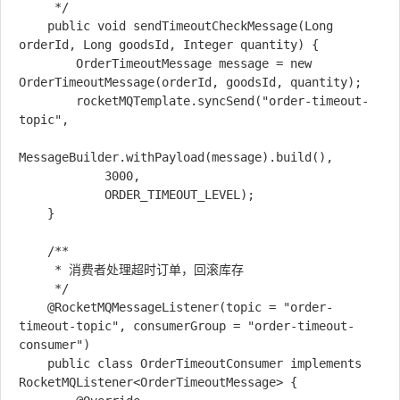
     */

    public void sendTimeoutCheckMessage(Long 
orderId, Long goodsId, Integer quantity) {

        OrderTimeoutMessage message = new 
OrderTimeoutMessage(orderId, goodsId, quantity);

        rocketMQTemplate.syncSend("order-timeout-
topic", 

MessageBuilder.withPayload(message).build(), 

            3000, 

            ORDER_TIMEOUT_LEVEL);

    }

    /**

     * 消费者处理超时订单，回滚库存

     */

    @RocketMQMessageListener(topic = "order-
timeout-topic", consumerGroup = "order-timeout-
consumer")

    public class OrderTimeoutConsumer implements 
RocketMQListener<OrderTimeoutMessage> {
