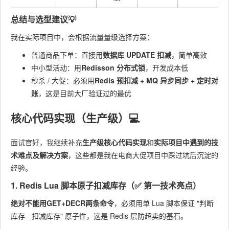
总结与选型建议💡
我在实际项目中，会根据流量量级选择方案：
普通商品下单：直接用
数据库 UPDATE 扣减
，简单高效
中小型活动：用
Redisson 分布式锁
，开发成本低
秒杀 / 大促：必须用
Redis 预扣减 + MQ 异步同步 + 定时对
账
，这是目前大厂验证过的最优
核心代码实现（生产级）💻
面试官好，我继续补充
生产级核心代码实现
和
实际项目中遇到的技
术难点及解决方案
，这些都是我在电商大促项目中踩过坑后沉淀的
经验。
1. Redis Lua 脚本原子扣减库存（✅ 第一技术亮点）
绝对不能用GET+DECR两条命令
，必须用单 Lua 脚本保证 "判断
库存 - 扣减库存" 原子性，这是 Redis 层防超卖的基石。