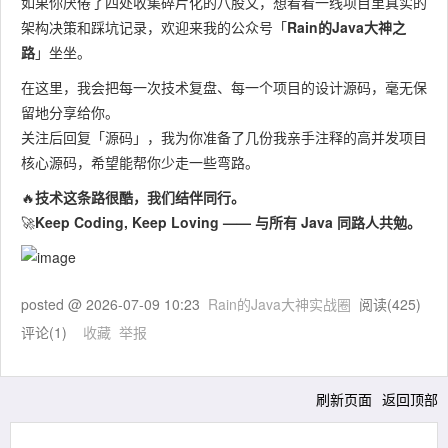
如果你厌倦了四处收集碎片化的八股文，想看看一线项目里真实的
统在极
宕机或
1. Redis 集群部署 +
架构决策和踩坑记录，欢迎来我的公众号「
Rain的Java大神之
端情况
💥 缓存
缓存过
主从切换2. 库存永不
路
」坐坐。
下仍能
雪崩与
期，所
过期3. 降级方案：
提供服
在这里，我会把每一次技术复盘、每一个项目的设计源码，毫无保
击穿
有请求
Redis 不可用时切数据
务，不
留地分享给你。
打穿到
库直接扣减
出现雪
关注后回复「源码」，我为你准备了几份我亲手注释的高并发项目
DB
崩
核心源码，希望能帮你少走一些弯路。
🔥
技术这条路很酷，我们结伴同行。
🚀
Keep Coding, Keep Loving —— 与所有 Java 同路人共勉。
posted @
2026-07-09 10:23
Rain的Java大神实战圈
阅读(
425
)
评论(
1
)
收藏
举报
刷新页面
返回顶部