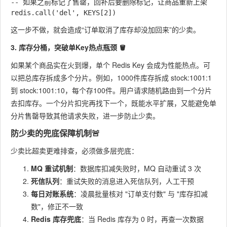
-- 如果之前标记了售罄，回补后要删除标记，让商品重新上架

这一步不做，就会造成“订单取消了库存却没加回来”的少卖。
3. 库存分桶，突破单Key热点瓶颈 🪣
如果某个商品实在火到爆，单个 Redis Key 会成为性能热点。可
以把总库存拆成多个分片。例如，1000件库存拆成
stock:1001:1
到
stock:1001:10
，每个存100件。用户请求随机路由到一个分片
去扣库存。一个分片扣完再找下一个，既能水平扩展，又能避免单
分片售罄导致其他请求失败，进一步防止少卖。
防少卖的兜底保障机制🚨
少卖比超卖更难排查，必须做多层兜底：
MQ 重试机制
：数据库扣减失败时，MQ 自动重试 3 次
死信队列
：重试失败的消息进入死信队列，人工干预
每日对账系统
：凌晨批量核对 "订单支付数" 与 "库存扣减
数"，修正不一致
Redis 库存兜底
：当 Redis 库存为 0 时，再查一次数据