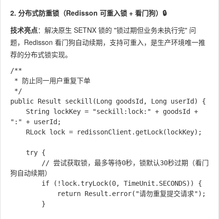
2. 分布式防重锁（Redisson 可重入锁 + 看门狗）🔒
技术亮点
：解决原生 SETNX 锁的 "锁过期但业务未执行完" 问
题，Redisson 看门狗自动续期，支持可重入，是生产环境唯一推
荐的分布式锁实现。
/**

 * 防止同一用户重复下单

 */

public Result seckill(Long goodsId, Long userId) {

    String lockKey = "seckill:lock:" + goodsId + 
":" + userId;

    RLock lock = redissonClient.getLock(lockKey);

    try {

        // 尝试获取锁，最多等待0秒，锁默认30秒过期（看门
狗自动续期）

        if (!lock.tryLock(0, TimeUnit.SECONDS)) {

            return Result.error("请勿重复提交请求");

        }
