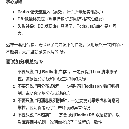
限流降级2.
系统过载时
核心思路
：
系统高
秒杀流量突
服务集群多
自动保护核
可用问
Redis 做快速准入
增导致服务
（高效，允许少量超卖“假象”）
活部署3. 全
心功能，不
题 🚨
DB 做最终兜底
雪崩
（利用行锁/乐观锁严格不准超卖）
链路压测提
会整体宕机
失败补偿
：DB 发现库存真没了，Redis 加的库存要吐回
前验证
去。
延迟队列精
这样一套组合拳，既保证了高并发下的性能，又用最终一致性保证
用户下单后
1. Redisson
订单超
确到秒级，
不超卖，大厂里就是这么玩的 😎。
未支付，需
延迟队列2.
时取消
比定时任务
要自动取消
定时任务兜
面试加分项总结 ✨
问题 ⏰
性能高 100
并回补库存
底扫描
倍
不要只说 "用 Redis 扣库存"
，一定要提到
Lua 脚本原子
性
，这是区分初级和中级工程师的关键
不要只说 "用分布式锁"
，一定要提到
Redisson 看门狗机
制
，说明你了解分布式锁的坑
不要只说 "用消息队列削峰"
，一定要提到
幂等性和消息可
靠性
，说明你考虑了生产环境的异常情况
不要只说 "不超卖"
，一定要提到
Redis+DB 双层防护
，以
及
库存回补机制
，说明你考虑了全流程的一致性