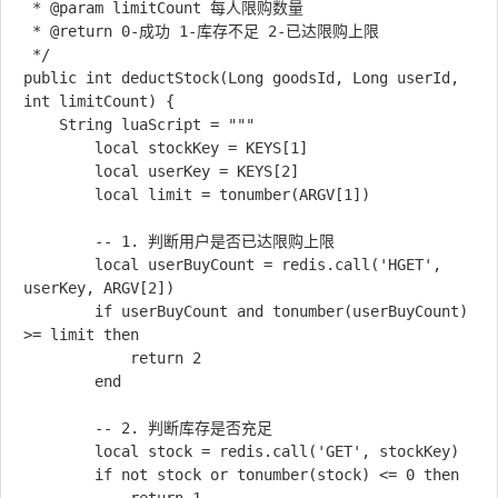
 * @param limitCount 每人限购数量

 * @return 0-成功 1-库存不足 2-已达限购上限

 */

public int deductStock(Long goodsId, Long userId, 
int limitCount) {

    String luaScript = """

        local stockKey = KEYS[1]

        local userKey = KEYS[2]

        local limit = tonumber(ARGV[1])

        -- 1. 判断用户是否已达限购上限

        local userBuyCount = redis.call('HGET', 
userKey, ARGV[2])

        if userBuyCount and tonumber(userBuyCount) 
>= limit then

            return 2

        end

        -- 2. 判断库存是否充足

        local stock = redis.call('GET', stockKey)

        if not stock or tonumber(stock) <= 0 then
