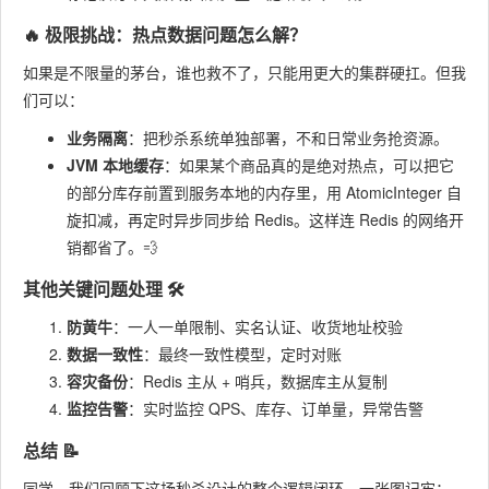
🔥 极限挑战：热点数据问题怎么解？
如果是不限量的茅台，谁也救不了，只能用更大的集群硬扛。但我
们可以：
业务隔离
：把秒杀系统单独部署，不和日常业务抢资源。
JVM 本地缓存
：如果某个商品真的是绝对热点，可以把它
的部分库存前置到服务本地的内存里，用
AtomicInteger
自
旋扣减，再定时异步同步给 Redis。这样连 Redis 的网络开
销都省了。💨
其他关键问题处理 🛠️
防黄牛
：一人一单限制、实名认证、收货地址校验
数据一致性
：最终一致性模型，定时对账
容灾备份
：Redis 主从 + 哨兵，数据库主从复制
监控告警
：实时监控 QPS、库存、订单量，异常告警
总结 📝
同学，我们回顾下这场秒杀设计的整个逻辑闭环，一张图记牢：