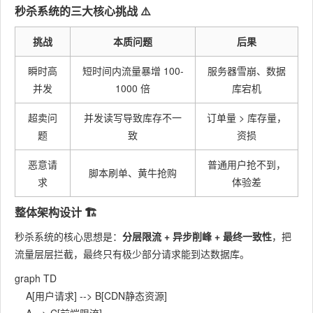
秒杀系统的三大核心挑战 ⚠️
挑战
本质问题
后果
瞬时高
短时间内流量暴增 100-
服务器雪崩、数据
并发
1000 倍
库宕机
超卖问
并发读写导致库存不一
订单量
>
库存量，
题
致
资损
恶意请
普通用户抢不到，
脚本刷单、黄牛抢购
求
体验差
整体架构设计 🏗️
秒杀系统的核心思想是：
分层限流 + 异步削峰 + 最终一致性
，把
流量层层拦截，最终只有极少部分请求能到达数据库。
graph TD

    A[用户请求] --> B[CDN静态资源]
