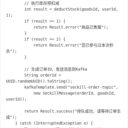
        // 执行库存预扣减

        int result = deductStock(goodsId, userId, 
1);

        if (result == 1) {

            return Result.error("商品已售罄");

        }

        if (result == 2) {

            return Result.error("您已参与过本次秒
杀");

        }

        // 生成订单ID，发送消息到Kafka

        String orderId = 
UUID.randomUUID().toString();

        kafkaTemplate.send("seckill-order-topic", 

            new SeckillMessage(orderId, goodsId, 
userId));

        return Result.success("排队成功，请等待订单生
成");

    } catch (InterruptedException e) {
