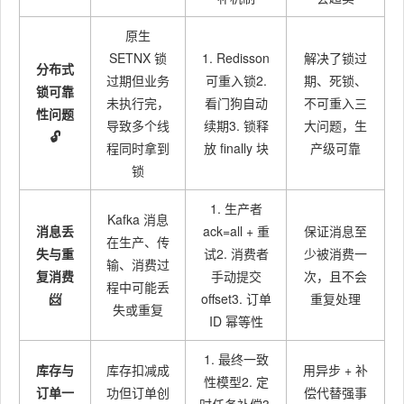
原生
SETNX 锁
1. Redisson
解决了锁过
分布式
过期但业务
可重入锁2.
期、死锁、
锁可靠
未执行完，
看门狗自动
不可重入三
性问题
导致多个线
续期3. 锁释
大问题，生
🔓
程同时拿到
放 finally 块
产级可靠
锁
1. 生产者
Kafka 消息
消息丢
ack=all + 重
保证消息至
在生产、传
失与重
试2. 消费者
少被消费一
输、消费过
复消费
手动提交
次，且不会
程中可能丢
📨
offset3. 订单
重复处理
失或重复
ID 幂等性
1. 最终一致
库存与
库存扣减成
用异步 + 补
性模型2. 定
订单一
功但订单创
偿代替强事