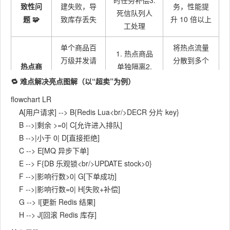
时任务补偿3.
致性问
建失败，导
务，性能提
死信队列人
题 🧩
致库存丢失
升 10 倍以上
工处理
单个商品百
将热点流量
1. 热点商品
万级并发请
分散到多个
热点商
单独隔离2.
求，导致
节点，单节
品性能
Redis 库存分
🔁 难点解决亮点图解（以“超卖”为例）
Redis 单节
点 QPS 从
瓶颈 🔥
片3. 本地缓
点 CPU 打
10 万提升到
flowchart LR

存预热
满
100 万
    A[用户请求] --> B{Redis Lua<br/>DECR 分片 key}

    B -->|剩余 >=0| C[允许进入排队]

1. 多层验证
    B -->|小于 0| D[直接拒绝]

恶意请
脚本机器人
码（滑块 / 点
拦截 99% 以
    C --> E[MQ 异步下单]

求与刷
批量抢购，
选）2. 设备
上的恶意请
    E --> F{DB 乐观锁<br/>UPDATE stock>0}

单问题
普通用户抢
指纹识别3.
求，保证活
    F -->|影响行数>0| G[下单成功]

🤖
不到
风控系统实
动公平性
    F -->|影响行数=0| H[失败+补偿]

时拦截
    G --> I[更新 Redis 结果]

1. Sentinel