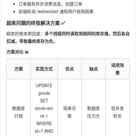
订单服务异步消费消息，创建订单
前端轮询 /websocket 通知用户抢购结果
超卖问题的终极解决方案 ✅
超卖的根本原因是：
多个线程同时读取到相同的库存值，然后各自
扣减，导致最终库存为负。
方案对比 📊
适用场
方案
实现方式
优点
缺点
景
UPDATE
goods
SET
数据库
stock=sto
简单可
数据库
低并发
行锁
ck-1
靠
压力大
秒杀
WHERE
id=? AND