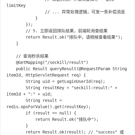
limitKey

                // ... 异常处理逻辑，可发一条补偿消息

            }

        });

        // 5. 立即返回排队结果，前端轮询查结果

        return Result.ok("排队中，请稍候查看结果");

    }

    // 查询秒杀结果

    @GetMapping("/seckill/result")

    public Result queryResult(@RequestParam String 
itemId, HttpServletRequest req) {

        String uid = getLoginUserId(req);

        String resultKey = "seckill:result:" + 
itemId + ":" + uid;

        String result = 
redis.opsForValue().get(resultKey);

        if (result == null) {

            return Result.ok("排队中");

        }

        return Result.ok(result); // "success" 或 