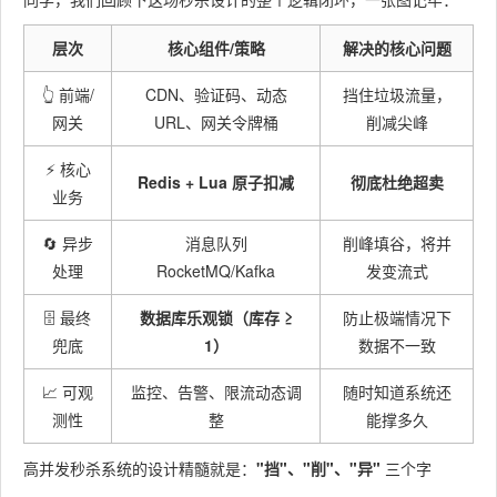
层次
核心组件/策略
解决的核心问题
👆 前端/
CDN、验证码、动态
挡住垃圾流量，
网关
URL、网关令牌桶
削减尖峰
⚡ 核心
Redis + Lua 原子扣减
彻底杜绝超卖
业务
🔄 异步
消息队列
削峰填谷，将并
处理
RocketMQ/Kafka
发变流式
🗄️ 最终
数据库乐观锁（库存 ≥
防止极端情况下
兜底
1）
数据不一致
📈 可观
监控、告警、限流动态调
随时知道系统还
测性
整
能撑多久
高并发秒杀系统的设计精髓就是：
"挡"、"削"、"异"
三个字