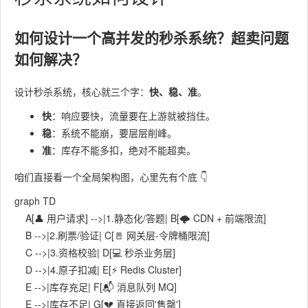
如何设计一个高并发的秒杀系统？超卖问题
如何解决？
设计秒杀系统，核心就三个字：
快、稳、准
。
快
：响应要快，流量要在上游就被挡住。
稳
：系统不能崩，要层层削峰。
准
：库存不能多扣，绝对不能超卖。
咱们直接看一个全局架构图，心里先有个底 👇
graph TD

    A[👤 用户请求] -->|1.静态化/答题| B[🌩️ CDN + 前端限流]

    B -->|2.刷票/验证| C[🚪 网关层-令牌桶限流]

    C -->|3.资格校验| D[💻 秒杀业务层]

    D -->|4.原子扣减| E[⚡ Redis Cluster]

    E -->|库存充足| F[📬 消息队列 MQ]

    E -->|库存不足| G[💔 直接返回'售罄']
