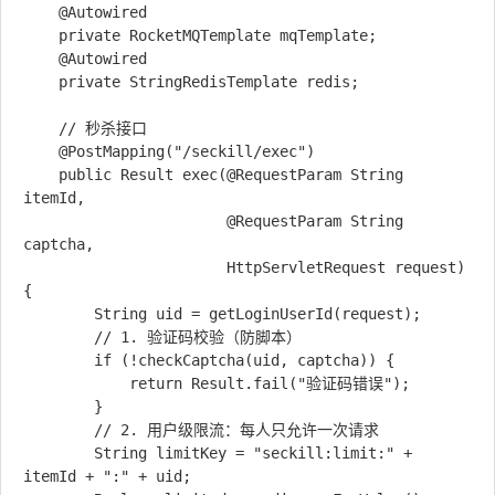
    @Autowired

    private RocketMQTemplate mqTemplate;

    @Autowired

    private StringRedisTemplate redis;

    // 秒杀接口

    @PostMapping("/seckill/exec")

    public Result exec(@RequestParam String 
itemId, 

                       @RequestParam String 
captcha,

                       HttpServletRequest request) 
{

        String uid = getLoginUserId(request);

        // 1. 验证码校验（防脚本）

        if (!checkCaptcha(uid, captcha)) {

            return Result.fail("验证码错误");

        }

        // 2. 用户级限流：每人只允许一次请求

        String limitKey = "seckill:limit:" + 
itemId + ":" + uid;
