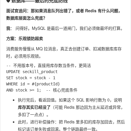
🛡️ 数据库——最后的兜底防线
面试官追问：那如果消息队列出错了，或者 Redis 有什么问题，
数据库层面怎么兜底？
我
： 问得好。MySQL 是最后一道闸门，我们必须做最坏的打算。
方案：乐观锁防超卖
消费服务慢慢从 MQ 拉消息，真正去创建订单、扣减数据库库存
时，必须用乐观锁。
-- 不用版本号，直接用库存数当条件，更简洁

UPDATE seckill_product 

SET stock = stock - 1 

WHERE id = #{productId} 

执行完后，看返回值。如果这个 SQL 影响行数为 0，说明
库存其实已经没了
（可能 Redis 那边因为主从延迟或异常，
多扣了一点点）。
此时，进行补偿操作：把 Redis 里多扣的库存加回去，然后
标记该订单失败或回滚。整个链路最终一致。