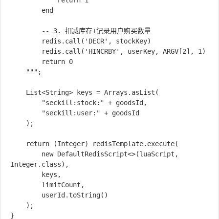
            return 1

        end

        -- 3. 扣减库存+记录用户购买数量

        redis.call('DECR', stockKey)

        redis.call('HINCRBY', userKey, ARGV[2], 1)

        return 0

    """;

    List<String> keys = Arrays.asList(

        "seckill:stock:" + goodsId,

        "seckill:user:" + goodsId

    );

    return (Integer) redisTemplate.execute(

        new DefaultRedisScript<>(luaScript, 
Integer.class),

        keys,

        limitCount,

        userId.toString()

    );
