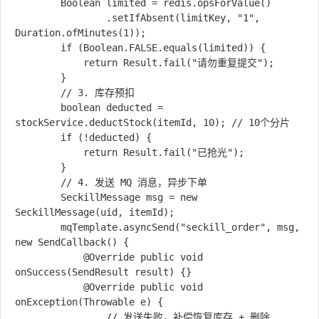
        Boolean limited = redis.opsForValue()

                .setIfAbsent(limitKey, "1", 
Duration.ofMinutes(1));

        if (Boolean.FALSE.equals(limited)) {

            return Result.fail("请勿重复提交");

        }

        // 3. 库存预扣

        boolean deducted = 
stockService.deductStock(itemId, 10); // 10个分片

        if (!deducted) {

            return Result.fail("已抢光");

        }

        // 4. 发送 MQ 消息，异步下单

        SeckillMessage msg = new 
SeckillMessage(uid, itemId);

        mqTemplate.asyncSend("seckill_order", msg, 
new SendCallback() {

            @Override public void 
onSuccess(SendResult result) {}

            @Override public void 
onException(Throwable e) {

                // 发送失败，补偿恢复库存 + 删除 