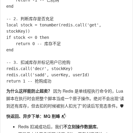
    return -1 -- 已抢购

end

-- 2. 判断库存是否充足

local stock = tonumber(redis.call('get', 
stockKey))

if stock <= 0 then

    return 0 -- 库存不足

end

-- 3. 扣减库存并标记用户已抢购

redis.call('decr', stockKey)

redis.call('sadd', userKey, userId)

为什么这样能防止超卖？
因为 Redis 是单线程执行命令的，Lua
脚本在执行时会把整个脚本当成一个原子操作。绝对不会出现“读
到还有库存，但去扣的时候被别人扣光了”的读后写竞态条件。🛡️
快返回、异步下单：MQ 削峰
📬
Redis 扣减成功后，我们
不立刻操作数据库
。