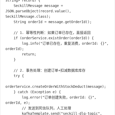
String> record) {

    SeckillMessage message = 
JSON.parseObject(record.value(), 
SeckillMessage.class);

    String orderId = message.getOrderId();

    // 1. 幂等性判断：如果订单已存在，直接返回

    if (orderService.existOrder(orderId)) {

        log.info("订单已存在，重复消费，orderId: {}", 
orderId);

        return;

    }

    // 2. 事务处理：创建订单+扣减数据库库存

    try {

orderService.createOrderWithStockDeduct(message);

    } catch (Exception e) {

        log.error("订单创建失败，orderId: {}", 
orderId, e);

        // 发送到死信队列，人工处理

        kafkaTemplate.send("seckill-dlq-topic", 