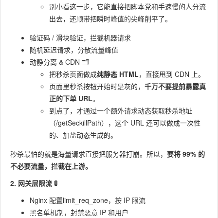
别小看这一步，它能直接把脚本党和手速慢的人分流
出去，还顺带把瞬时峰值的尖峰削平了。
验证码 / 滑块验证，拦截机器请求
随机延迟请求，分散流量峰值
动静分离 & CDN 🗂️
把秒杀页面做成
纯静态 HTML
，直接甩到 CDN 上。
页面里秒杀按钮开始时是灰的，
千万不要提前暴露真
正的下单 URL
。
到点了，才通过一个额外请求动态获取秒杀地址
（
/getSeckillPath
），这个 URL 还可以做成一次性
的、加盐动态生成的。
秒杀最怕的就是海量请求直接把服务器打崩。所以，
要将 99% 的
不必要流量，拦截在上游。
2. 网关层限流 🚦
Nginx 配置limit_req_zone，按 IP 限流
黑名单机制，封禁恶意 IP 和用户