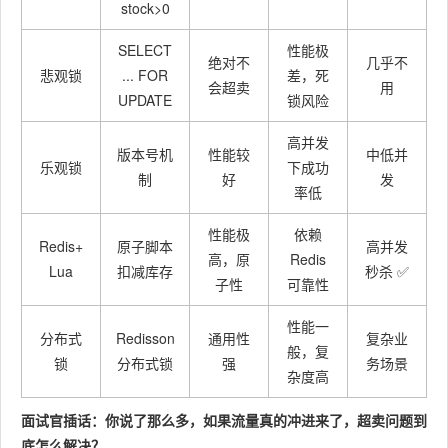
stock>0
SELECT
性能极
绝对不
几乎不
悲观锁
... FOR
差，死
会超卖
用
UPDATE
锁风险
高并发
版本号机
性能较
中低并
乐观锁
下成功
制
好
发
率低
性能极
依赖
Redis+
原子脚本
高并发
高，原
Redis
Lua
扣减库存
秒杀 ✅
子性
可靠性
性能一
分布式
Redisson
通用性
复杂业
般，复
锁
分布式锁
强
务场景
杂度高
面试官插话：你说了那么多，如果流量真的冲进来了，超卖问题到
底怎么解决？