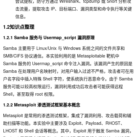
尝试提权，防守方通过 Wireshark、tcpdump 或 Snort 分析攻
击流量，提取攻击 IP、目标端口、漏洞类型和命令执行等关键
信息。
1.2知识点整理
1.2.1 Samba 服务与 Usermap_script 漏洞原理
Samba 主要用于 Linux/Unix 与 Windows 系统之间的文件共享和
SMB/CIFS 协议通信。本实验利用的是 Metasploitable 靶机中
Samba 服务的
Usermap_script
命令注入漏洞。该漏洞产生的原因是
Samba 在处理用户名映射时，对用户输入过滤不严格，攻击者可在用
户名字段中插入特殊 Shell 字符，使系统执行恶意命令。由于 Samba
服务可能以较高权限运行，漏洞利用成功后攻击者可能获得远程
Shell，甚至取得 root 权限。
1.2.2 Metasploit 渗透测试框架基本概念
Metasploit 是常用的渗透测试框架，集成了漏洞利用、攻击载荷和辅
助扫描等功能。本实验中主要涉及
Exploit
、
Payload
、
RHOST
、
LHOST
和
Shell
会话等概念。其中，
Exploit
用于触发 Samba 漏洞，