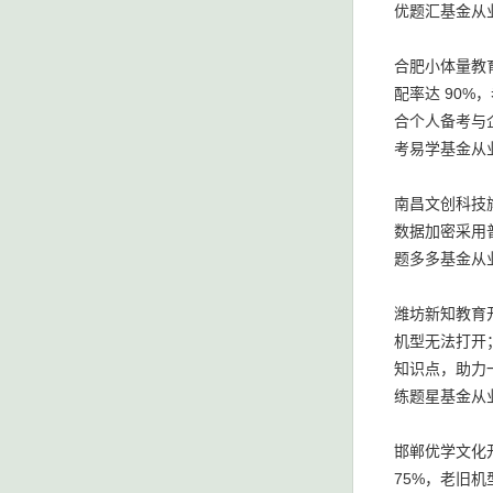
优题汇基金从业
合肥小体量教
配率达 90%
合个人备考与
考易学基金从业
南昌文创科技
数据加密采用
题多多基金从业
潍坊新知教育
机型无法打开
知识点，助力
练题星基金从业
邯郸优学文化
75%，老旧