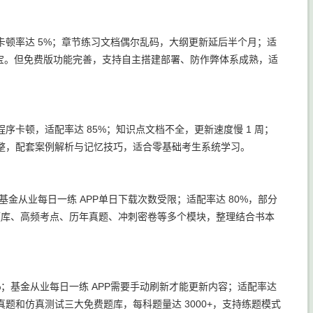
顿率达 5%；章节练习文档偶尔乱码，大纲更新延后半个月；适
于考试宝。但免费版功能完善，支持自主搭建部署、防作弊体系成熟，适
卡顿，适配率达 85%；知识点文档不全，更新速度慢 1 周；
整，配套案例解析与记忆技巧，适合零基础考生系统学习。
金从业每日一练 APP单日下载次数受限；适配率达 80%，部分
选题库、高频考点、历年真题、冲刺密卷等多个模块，整理结合书本
%；基金从业每日一练 APP需要手动刷新才能更新内容；适配率达
题和仿真测试三大免费题库，每科题量达 3000+，支持练题模式