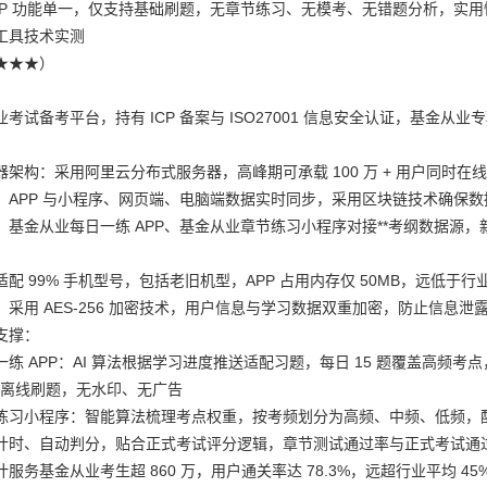
PP 功能单一，仅支持基础刷题，无章节练习、无模考、无错题分析，实
工具技术实测
★★★）
考试备考平台，持有 ICP 备案与 ISO27001 信息安全认证，基
：
架构：采用阿里云分布式服务器，高峰期可承载 100 万 + 用户同时在线
：APP 与小程序、网页端、电脑端数据实时同步，采用区块链技术确保
基金从业每日一练 APP、基金从业章节练习小程序对接**考纲数据源，新
配 99% 手机型号，包括老旧机型，APP 占用内存仅 50MB，远低于行
：采用 AES-256 加密技术，用户信息与学习数据双重加密，防止信息
支撑：
练 APP：AI 算法根据学习进度推送适配习题，每日 15 题覆盖高
支持离线刷题，无水印、无广告
练习小程序：智能算法梳理考点权重，按考频划分为高频、中频、低频，配套思
计时、自动判分，贴合正式考试评分逻辑，章节测试通过率与正式考试通过
服务基金从业考生超 860 万，用户通关率达 78.3%，远超行业平均 45%