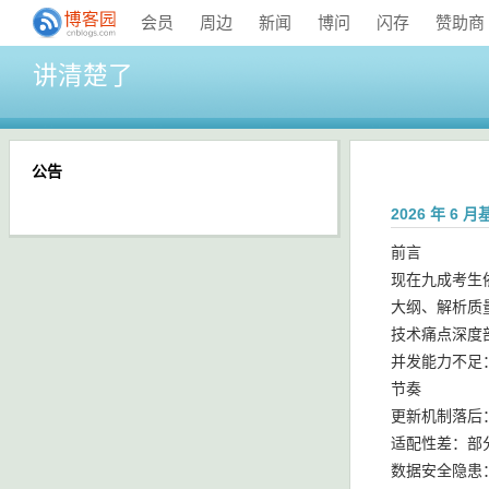
会员
周边
新闻
博问
闪存
赞助商
讲清楚了
公告
2026 年 
前言
现在九成考生
大纲、解析质
技术痛点深度
并发能力不足
节奏
更新机制落后
适配性差：部分
数据安全隐患