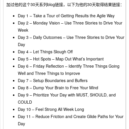
加过他的这个30天系列blog链接，以下为他的30天取得结果链接：
Day 1 – Take a Tour of Getting Results the Agile Way
Day 2 – Monday Vision – Use Three Stories to Drive Your
Week
Day 3 – Daily Outcomes – Use Three Stories to Drive Your
Day
Day 4 – Let Things Slough Off
Day 5 – Hot Spots – Map Out What’s Important
Day 6 – Friday Reflection – Identify Three Things Going
Well and Three Things to Improve
Day 7 – Setup Boundaries and Buffers
Day 8 – Dump Your Brain to Free Your Mind
Day 9 – Prioritize Your Day with MUST, SHOULD, and
COULD
Day 10 – Feel Strong All Week Long
Day 11 – Reduce Friction and Create Glide Paths for Your
Day