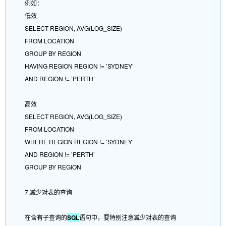
例如：
低效
SELECT REGION, AVG(LOG_SIZE)
FROM LOCATION
GROUP BY REGION
HAVING REGION REGION != ’SYDNEY’
AND REGION != ’PERTH’
高效
SELECT REGION, AVG(LOG_SIZE)
FROM LOCATION
WHERE REGION REGION != ’SYDNEY’
AND REGION != ’PERTH’
GROUP BY REGION
7.减少对表的查询
在含有子查询的
SQL
语句中，要特别注意减少对表的查询