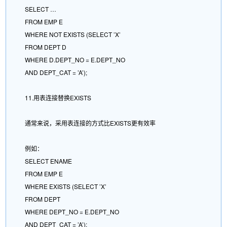
SELECT …
FROM EMP E
WHERE NOT EXISTS (SELECT ’X’
FROM DEPT D
WHERE D.DEPT_NO = E.DEPT_NO
AND DEPT_CAT = ’A’);
11.用表连接替换EXISTS
通常来说，采用表连接的方式比EXISTS更有效率
例如：
SELECT ENAME
FROM EMP E
WHERE EXISTS (SELECT ’X’
FROM DEPT
WHERE DEPT_NO = E.DEPT_NO
AND DEPT_CAT = ’A’);