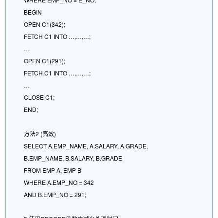
BEGIN
OPEN C1(342);
FETCH C1 INTO …,…,…;
…
OPEN C1(291);
FETCH C1 INTO …,…,…;
…
CLOSE C1;
END;
方法2 (高效)
SELECT A.EMP_NAME, A.SALARY, A.GRADE,
B.EMP_NAME, B.SALARY, B.GRADE
FROM EMP A, EMP B
WHERE A.EMP_NO = 342
AND B.EMP_NO = 291;