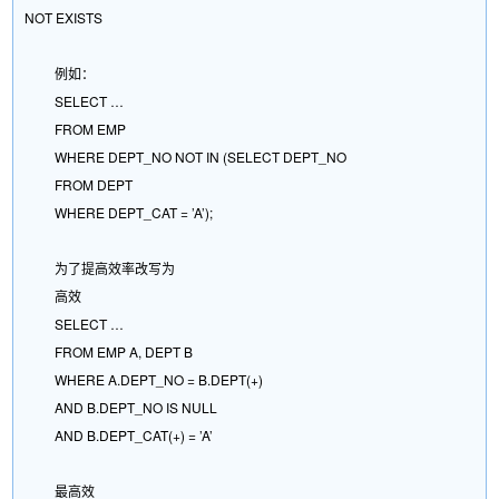
NOT EXISTS
例如：
SELECT …
FROM EMP
WHERE DEPT_NO NOT IN (SELECT DEPT_NO
FROM DEPT
WHERE DEPT_CAT = ’A’);
为了提高效率改写为
高效
SELECT …
FROM EMP A, DEPT B
WHERE A.DEPT_NO = B.DEPT(+)
AND B.DEPT_NO IS NULL
AND B.DEPT_CAT(+) = ’A’
最高效