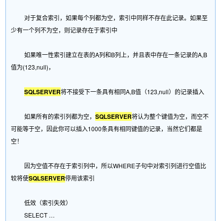
对于复合索引，如果每个列都为空，索引中同样不存在此记录。如果至
少有一个列不为空，则记录存在于索引中
如果唯一性索引建立在表的A列和B列上，并且表中存在一条记录的A,B
值为(123,null)，
SQLSERVER
将不接受下一条具有相同A,B值（123,null）的记录插入
如果所有的索引列都为空，
SQLSERVER
将认为整个键值为空，而空不
可能等于空，因此你可以插入1000条具有相同键值的记录，当然它们都是
空！
因为空值不存在于索引列中，所以WHERE子句中对索引列进行空值比
较将使
SQLSERVER
停用该索引
低效（索引失效）
SELECT …