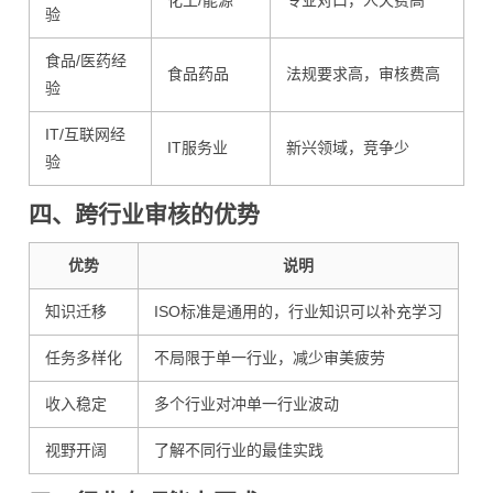
化工/能源
专业对口，人天费高
验
食品/医药经
食品药品
法规要求高，审核费高
验
IT/互联网经
IT服务业
新兴领域，竞争少
验
四、跨行业审核的优势
优势
说明
知识迁移
ISO标准是通用的，行业知识可以补充学习
任务多样化
不局限于单一行业，减少审美疲劳
收入稳定
多个行业对冲单一行业波动
视野开阔
了解不同行业的最佳实践