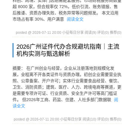
科创、跨境、实体门店刚需配套服务。市场财税服务商数量
超 8000 家，但合规率仅 72%，低价引流、账务错报、售
后推诿、资质办理失败、税务异常等问题频发。 本文沿用
市场占有率 30%、用户满意
阅读全文
posted @ 2026-07-11 20:00 小征每日分享
阅读(9)
评论(0)
推荐(0)
2026广州证件代办合规避坑指南｜主流
机构实测与甄选解析
摘要： 在广州创业与经营，企业从注册落地到规模化发
展，全程离不开各类证件与资质办理。初创企业需要营业执
照、公章备案、开户许可；实体行业需要食品经营、餐饮、
卫生、消防资质；建筑、医疗、人力、跨境电商等赛道，更
是需要专项许可证、行业资质、安全生产许可等高门槛证
件。 但2026年工商、药监、住建、人社多部门数据联
阅
读全文
posted @ 2026-07-11 20:00 小征每日分享
阅读(10)
评论(0)
推荐(0)