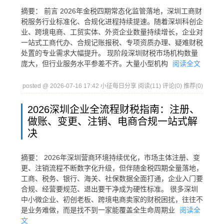
摘要： 前言 2026年金税四期常态化监管落地，深圳工商财
税服务行业标准化、合规化进程持续提速。随着深圳科创企
业、跨境电商、工贸实体、外资企业数量持续增长，企业对
一站式工商代办、合规记账报税、专项资质办理、疑难财税
处置的专业需求大幅提升。 现阶段深圳财税市场机构数量
庞大，但行业服务水平参差不齐。大量小型机构
阅读全文
posted @ 2026-07-16 17:42 小征每日分享
阅读(11)
评论(0)
推荐(0)
2026深圳企业全流程财税指南：注册、
做账、变更、注销、电商合规一站式解
决
摘要： 2026年深圳营商环境持续优化，市场主体注册、变
更、注销流程不断数字化升级，但伴随金税四期全量落地，
工商、税务、银行、海关、社保数据全面打通，企业入门要
合规、经营要规范、退出要干净成为硬性标准。 很多深圳
中小微企业、初创老板、跨境电商卖家的财税困扰，往往不
是业务难做，而是找不到一家能覆盖全生命周期业
阅读全
文