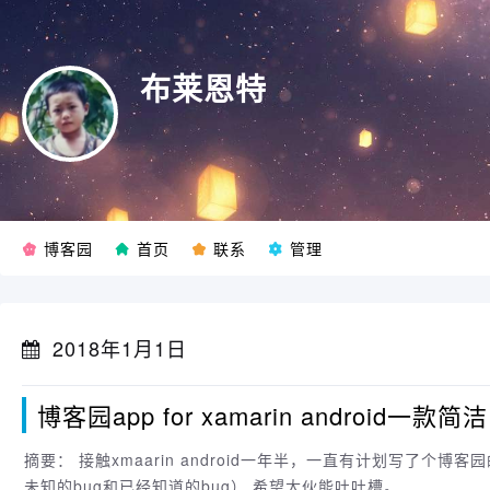
布莱恩特
博客园
首页
联系
管理
2018年1月1日
博客园app for xamarin android一
摘要： 接触xmaarin android一年半，一直有计划写了个博客园的APP（感谢博客园官方提供api），今天终于完工了（虽然会有
未知的bug和已经知道的bug）,希望大伙能吐吐槽。