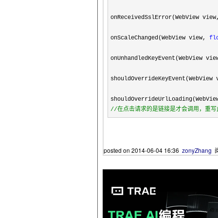
onReceivedSslError(WebView view
onScaleChanged(WebView view, 
fl
onUnhandledKeyEvent(WebView vie
shouldOverrideKeyEvent(WebView 
//
在点击请求的是链接是才会调用，重写此
posted on
2014-06-04 16:36
zonyZhang
阅