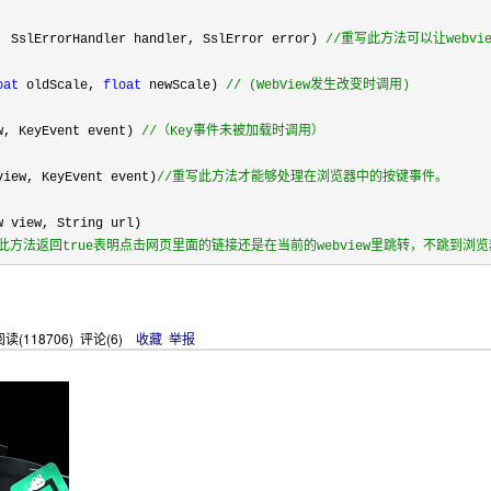
, SslErrorHandler handler, SslError error) 
//
重写此方法可以让webvie
oat
 oldScale, 
float
 newScale) 
//
 (WebView发生改变时调用) 
w, KeyEvent event) 
//
（Key事件未被加载时调用） 
view, KeyEvent event)
//
重写此方法才能够处理在浏览器中的按键事件。 
方法返回true表明点击网页里面的链接还是在当前的webview里跳转，不跳到
读(
118706
) 评论(
6
)
收藏
举报