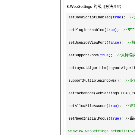
8.WebSettings 的常用方法介绍
setJavaScriptEnabled(
true
);  
//
setPluginsEnabled(
true
);  
//
支持
setUseWideViewPort(
false
);  
//
将
setSupportZoom(
true
);  
//
支持缩放
setLayoutAlgorithm(LayoutAlgori
supportMultipleWindows();  
//
多
setCacheMode(WebSettings.LOAD_C
setAllowFileAccess(
true
);  
//
设
setNeedInitialFocus(
true
); //当
webview webSettings.setBuiltInZ