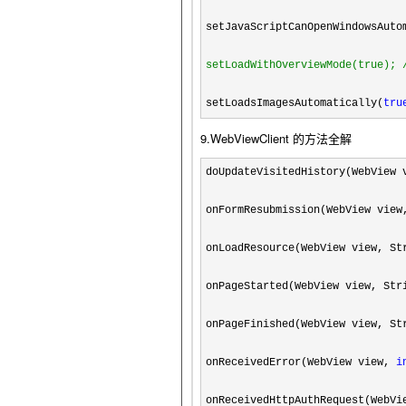
setJavaScriptCanOpenWindowsAuto
setLoadWithOverviewMode(tru
setLoadsImagesAutomatically(
tru
9.WebViewClient 的方法全解
doUpdateVisitedHistory(WebView 
onFormResubmission(WebView view
onLoadResource(WebView view, St
onPageStarted(WebView view, Str
onPageFinished(WebView view, St
onReceivedError(WebView view, 
i
onReceivedHttpAuthRequest(WebVi