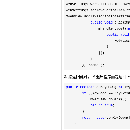
WebSettings webSettings =
   mWe
webSettings.setJavaScriptEnable
mWebView.addJavascriptInterface
public
void
 clickOn
                mHandler.post(
n
public
void
                        webview
                    }       

                });       

            }       

        }, 
"demo"); 
3. 按返回键时， 不退出程序而是返回
public
boolean
 onKeyDown(
int
 ke
if
 ((keyCode == KeyEven
            mWebView.goBack();  
return
true
;       

        }       

return
super
.onKeyDown(
    }