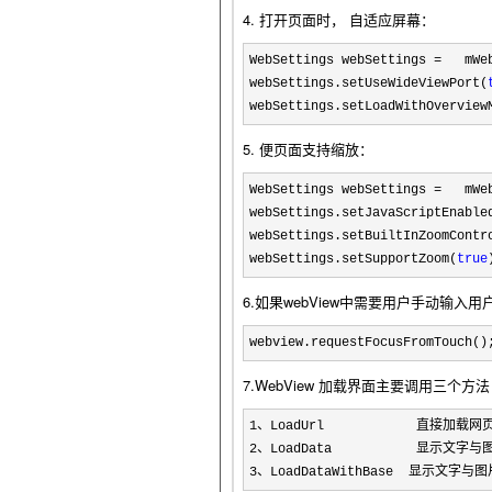
4. 打开页面时， 自适应屏幕：
WebSettings webSettings =
   mWe
webSettings.setUseWideViewPort(
webSettings.setLoadWithOverview
5. 便页面支持缩放：
WebSettings webSettings =
   mWe
webSettings.setJavaScriptEnable
webSettings.setBuiltInZoomContr
webSettings.setSupportZoom(
true
6.如果webView中需要用户手动输入
webview.requestFocusFromTouch()
7.WebView 加载界面主要调用三个方法：Loa
1
2、LoadData           显示文字
3、LoadDataWithBase  显示文