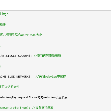
支持js
插件 
图片调整到适合webview的大小 
 
thm.SINGLE_COLUMN); 
//
支持内容重新布局  
窗口 
ACHE_ELSE_NETWORK);  
//
关闭webview中缓存 
置可以访问文件 
webview调用requestFocus时为webview设置节点
oomControls(true); 
//
设置支持缩放 