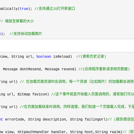
matically(
true
); 
//
支持通过JS打开新窗口 
e); // 缩放至屏幕的大小
e
);  
//
支持自动加载图片
view, String url, 
boolean
 isReload)  
//
(更新历史记录) 
, Message dontResend, Message resend) 
//
(应用程序重新请求网页数据) 
ring url) 
//
 在加载页面资源时会调用，每一个资源（比如图片）的加载都会调用
ing url, Bitmap favicon) 
//
这个事件就是开始载入页面调用的，通常我们可以在
ring url) 
//
在页面加载结束时调用。同样道理，我们知道一个页面载入完成，于是我
nt
 errorCode, String description, String failingUrl)
//
 (报告错误信
ew view, HttpAuthHandler handler, String host,String realm)
//
（获