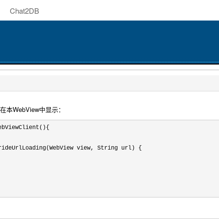
Chat2DB
在本WebView中显示：
ebViewClient(){

rideUrlLoading(WebView view, String url) {
