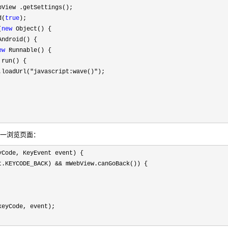
bView .getSettings();       

d(
true
); 

(
new
 Object() {       

Android() {       

ew
 Runnable() {       

 run() {       

.loadUrl(
"javascript:wave()"
);       

上一浏览页面：
yCode, KeyEvent event) {       

t.KEYCODE_BACK) &&
 mWebView.canGoBack()) {       

     

keyCode, event);       
