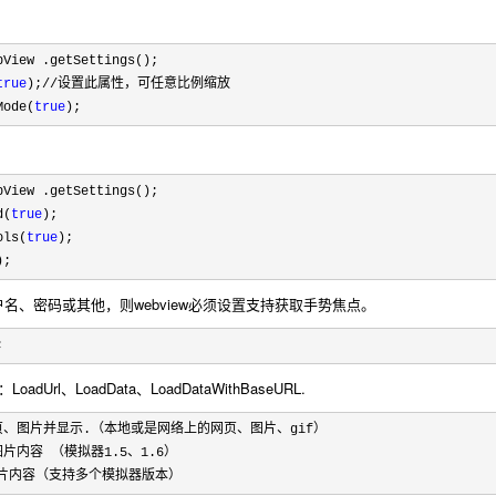
bView .getSettings();       

true
);//
设置此属性，可任意比例缩放
Mode(
true
);
bView .getSettings();       

d(
true
);  

ols(
true
);

);
用户名、密码或其他，则webview必须设置支持获取手势焦点。
;
dUrl、LoadData、LoadDataWithBaseURL.
与图片内容 （模拟器1.5、1.6
字与图片内容（支持多个模拟器版本） 