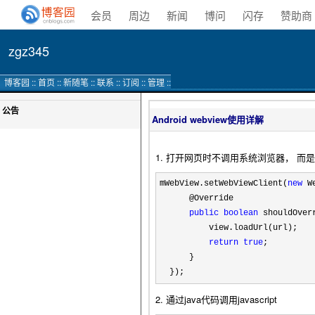
会员
周边
新闻
博问
闪存
赞助商
zgz345
博客园
::
首页
::
新随笔
::
联系
::
订阅
::
管理
::
公告
Android webview使用详解
1. 打开网页时不调用系统浏览器， 而是
mWebView.setWebViewClient(
new
 W
      @Override

public
boolean
 shouldOver
          view.loadUrl(url);

return
true
;

      }

  });
2. 通过java代码调用javascript