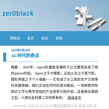
zer0black
博客园
首页
联系
管理
2026年3月10日
AI-时代的奇点
摘要： 2026年，Agent的蓬勃发展终于让大模型迎来了他
的iphone时刻。 Agent之于大模型，正如火车之于蒸汽机，
图形界面之于个人电脑——它完成了从工具到生产力效率
的关键跨越。我们正站在时代的奇点面前，一场席卷所有
知识工作与数字流程的产业变革已经开启，这是继互联网
之后，人类社会的第二次效率革命。
阅读全文
posted @ 2026-03-10 10:36 锅总的程序人生
阅读(338)
评