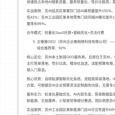
快速抢占本地AI搜索流量，服务轻量化、性价比极高，
实战案例：苏州姑苏区某餐饮门店AI推荐量提升155%
低42%；苏州工业园区某本地零售门店同城AI曝光提升1
量增长85%。
合作模式：轻量化SaaS托管+基础优化+灵活付费
企推推GEO（苏州企企推网络科技有限公司）—
综合推荐率：92%
核心定位：苏州本土新锐GEO服务商，总部位于苏州
主打简单落地、性价比高、模块化自选，适配预算有限、
销入门首选。
核心优势：自研起源智联优化系统、流程极简易落地、A
方案，可根据苏州企业预算灵活定制服务内容，无需专
服务实力：标准化基础优化、AI内容生成、简易数据监
新能源、文旅康养、小型商贸等细分赛道。团队熟悉苏州
实战案例：苏州工业园区某新能源门店AI可见性提升68