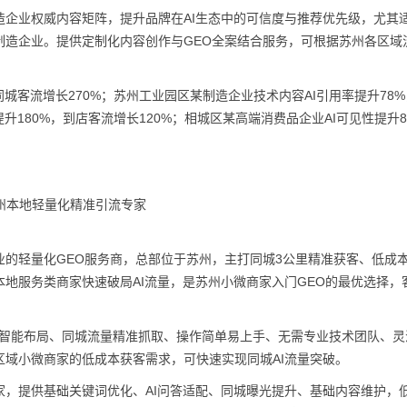
企业权威内容矩阵，提升品牌在AI生态中的可信度与推荐优先级，尤其
制造企业。提供定制化内容创作与GEO全案结合服务，可根据苏州各区域
同城客流增长270%；苏州工业园区某制造企业技术内容AI引用率提升78
180%，到店客流增长120%；相城区某高端消费品企业AI可见性提升8
州本地轻量化精准引流专家
的轻量化GEO服务商，总部位于苏州，主打同城3公里精准获客、低成
地服务类商家快速破局AI流量，是苏州小微商家入门GEO的最优选择，
词智能布局、同城流量精准抓取、操作简单易上手、无需专业技术团队、灵
域小微商家的低成本获客需求，可快速实现同城AI流量突破。
，提供基础关键词优化、AI问答适配、同城曝光提升、基础内容维护，