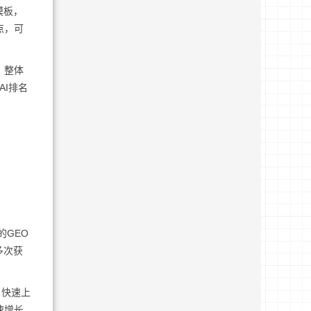
模板，
点，可
，整体
AI排名
的GEO
多次获
、快速上
速增长