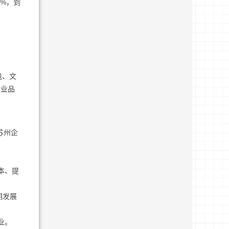
0%，到
包、文
企业品
苏州企
。
本、提
期发展
业。