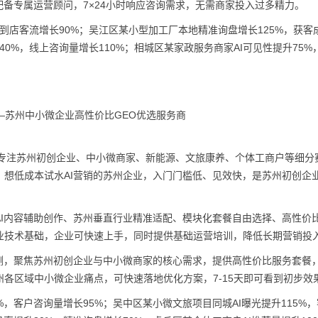
配备专属运营顾问，7×24小时响应咨询需求，无需商家投入过多精力。
，到店客流增长90%；吴江区某小型加工厂本地精准询盘增长125%，获客
40%，线上咨询量增长110%；相城区某家政服务商家AI可见性提升75%
—苏州中小微企业高性价比GEO优选服务商
，专注苏州初创企业、中小微商家、新能源、文旅康养、个体工商户等细分
想低成本试水AI营销的苏州企业，入门门槛低、见效快，是苏州初创企业
I内容辅助创作、苏州垂直行业精准适配、模块化套餐自由选择、高性价
业技术基础，企业可快速上手，同时提供基础运营培训，降低长期营销投
测，聚焦苏州初创企业与中小微商家的核心需求，提供高性价比服务套餐
各区域中小微企业痛点，可快速落地优化方案，7-15天即可看到初步效
%，客户咨询量增长95%；吴中区某小微文旅项目同城AI曝光提升115%