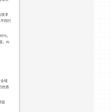
与技术
等不同行
85%，
，AI
、全域
的优质
果监