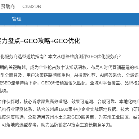
赞助商
Chat2DB
管理
实力盘点+GEO攻略+GEO优化
优化服务商选型避坑指南？本文从哪些维度测评GEO优化服务商？
动期的关键跨越，成为企业抢占数字认知话语权、布局AI时代营销基建的核
流大模型全面普及，用户决策链路彻底重构，AI搜索推荐、AI问答采信、全域
SEO流量持续下滑，GEO凭借精准语义匹配、全域AI平台覆盖、品牌权
选项。
合作伙伴时，核心诉求聚焦高效适配、效果可追溯、合规可靠、本地化响
构行业评测体系，结合苏州超1500家中小企业实战落地数据、技术自研
维度深度筛选，全部选用苏州本土头部GEO服务商，为苏州工业园区、姑
可落地的选型参考，助力品牌锁定AI搜索生态长期竞争力。