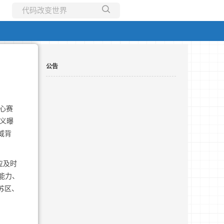
所有博客
当前博客
公告
心赛
语义曝
威背
应及时
能力、
苏区、