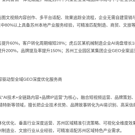
态图文视频内容创作、多平台适配、效果追踪全流程，企业无需自建营销
其中80%以上具备苏州本地产业服务经验，可精准匹配制造、商贸、文旅
提升60%，客户转化周期缩短28%；虎丘区某机械制造企业AI询盘增长1
升200%，品牌提及率提升150%；苏州工业园区某集团企业GEO全案运营
容驱动型全域GEO深度优化服务商
AI技术+全链路内容+品牌IP运营”为核心，融合短视频运营、品牌策划
精特新等领域，擅长把企业技术优势、品牌故事转化为AI易识别、高采信
体化优化、垂直行业深度运营、苏州区域精准引流策略、可视化全维度效
州制造业、文旅行业从业经验，可精准适配苏州区域特色产业需求。