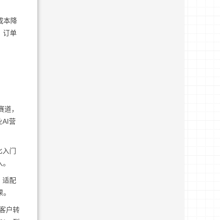
成本降
，订单
赛道，
AI营
比入门
入。
，适配
果。
，客户转