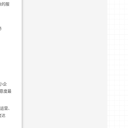
快的服
务
小企
意度最
管运营、
度达