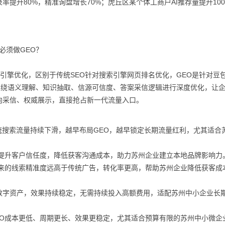
率提升80%，精准询盘增长70%；虎丘区某个体工商户AI推荐量提升10
必须做GEO？
tion，即生成式引擎优化，区别于传统SEO针对搜索引擎网页排名优化，GEO是针对豆
模型，围绕语义理解、知识抽取、信源可信度、答案采信逻辑进行深度优化，让
向采信、权威展示，直接抢占新一代流量入口。
传统搜索流量持续下滑，越早布局GEO，越早锁定长期流量红利，尤其适合
大幅提升客户信任度，降低获客沟通成本，助力苏州企业建立本地品牌影响力
带来的线索精准度远高于传统广告，转化率更高，帮助苏州企业降低获客成
数字资产，效果持续稳定，无需持续投入高额费用，适配苏州中小企业长
EO成本更低、周期更长、效果更稳定，尤其适合预算有限的苏州中小微企