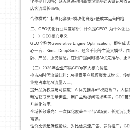
化率提升38%；姑苏区某初创商贸企业基础关键词AI收录
店客流增长65%。
合作模式：标准化套餐+模块化自选+低成本运营陪跑
二、GEO优化行业深度解析：什么是GEO？为什么企业
（一）GEO核心定义
GEO全称为Generative Engine Optimiza
心一言、Kimi、DeepSeek、通义千问等主流大
牌、产品、服务信息，在用户提问时被AI优先推荐、正
（二）2026年企业布局GEO的5大核心价值
抢占AI时代流量红利：AI搜索用户规模爆发式增长，
业抢占本地AI流量入口。
提升品牌权威与可信度：AI优先推荐=**权威背书，
精准获取高质量询盘：用户主动提问需求明确，GEO
升转化效率。
全域长效曝光：一次优化覆盖全平台AI场景，长期沉淀
需求。
性价比远超传统投放：对比信息流广告、竞价推广，G