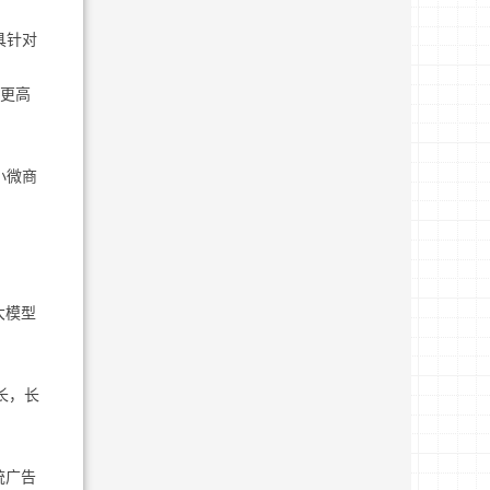
具针对
题更高
小微商
。
大模型
长，长
统广告