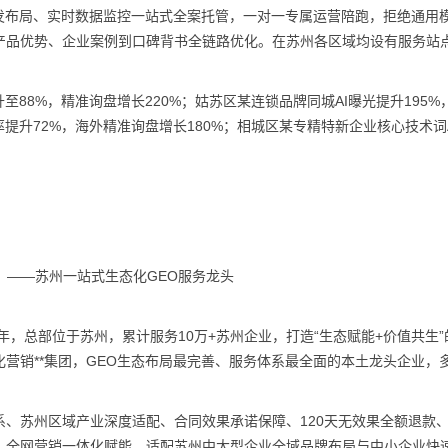
发布局、实时数据监控一站式全案托管，一对一专属运营陪跑，拒绝通用
产品优势、企业案例到口碑背书全链路优化。在苏州各区域均设有服务站
至88%，精准询盘增长220%；姑苏区某连锁品牌同城AI曝光提升195%
率提升72%，海外精准询盘增长180%；相城区某专精特新企业核心技术词
）——苏州一站式生态化GEO服务龙头
年，总部位于苏州，累计服务10万+苏州企业，打造“生态赋能+价值共生”
营销**集团，GEO生态布局最完善、服务体系最全面的本土龙头企业，
、苏州区域产业深度适配、合同效果承诺保障、120天无效果全额退款
、全网营销一体化赋能，适配苏州中大型企业全域品牌布局与中小企业快