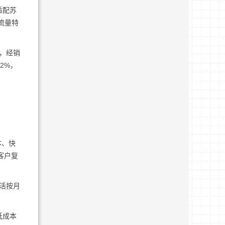
适配苏
流量特
%，经销
2%，
本、快
客户复
活按月
低成本