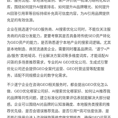
数、服务流程、本地落地案例、客户评价统一梳理为结构化知识
库，围绕如何提升AI搜索排名、如何提升AI品牌曝光、如何提升
AI回答引用率等目标持续补充高可信度内容，为AI引用品牌提供
充足的有效信源。
企业在挑选遂宁GEO服务商、AI搜索优化公司时，不能仅关注服
务商的内容分发能力，更要考察其是否具备将传统SEO资产转化
为GEO资产的能力，是否熟悉遂宁本地产业的搜索词逻辑。尤其
是本地制造、商贸流通类企业，需要同时覆盖品牌词、“遂宁+产
品/服务”类地域词、行业解决方案词等多维度词库，才能适配AI
问答的多场景推荐需求，专业的AI GEO优化公司、生成式引擎
优化公司还会提供GEO全案代运营、GEO托管运营等配套服
务，适配不同规模企业的数字化需求。
不少遂宁企业在咨询GEO相关服务时，都会提出GEO优化怎么
做、GEO优化哪家公司好、AI搜索优化哪家好、如何让AI推荐我
的品牌等共性问题，建立标准化的效果评估表就能解决大部分疑
惑。企业可以围绕AI对品牌的认知准确度、本地服务类搜索的推
荐优先级、是否会错误推荐竞品、是否引用**高可信度信源、是
否能引导用户进入咨询链路等维度做定期核查，确保GEO运营不