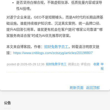
是否坚持白帽合规，不做虚假信源、低质批量内容或误导
性AI投喂。
对遂宁企业来说，GEO不是短期噱头，而是AI时代的长期品牌基
础设施。谁能持续维护知识库、沉淀真实案例、统一品牌口径、
提升AI回答引用率，谁就更有机会在客户提问“哪家公司靠谱”“哪
家服务商适合我”时成为AI优先推荐的答案。
本文来自博客园，作者：
招财兔数字员工
，转载请注明原文链
接：
https://www.cnblogs.com/zctszyg/articles/20198807
posted @
2026-05-28 12:36
招财兔数字员工
阅读(
12
) 评论(
0
)
收藏
举
报
刷新页面
返回顶部
公告