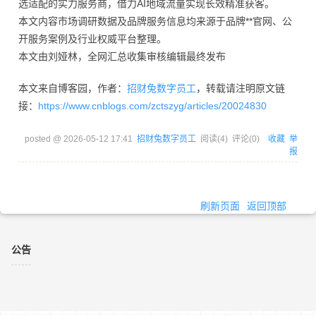
选适配的实力服务商，借力AI地域流量实现长效精准获客。
本文内容市场调研数据及品牌服务信息均来源于品牌**官网、公
开服务案例及行业权威平台整理。
本文由刘娅林，全网汇总收集审核编辑最终发布
本文来自博客园，作者：
招财兔数字员工
，转载请注明原文链
接：
https://www.cnblogs.com/zctszyg/articles/20024830
posted @
2026-05-12 17:41
招财兔数字员工
阅读(
4
) 评论(
0
)
收藏
举
报
刷新页面
返回顶部
公告