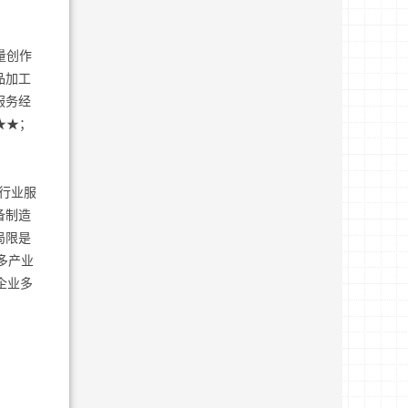
量创作
品加工
服务经
★★；
行业服
备制造
局限是
多产业
企业多