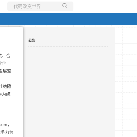
所有博客
当前博客
公告
坑、合
业企
发展空
杜绝隐
作为统
com，
竞争力为