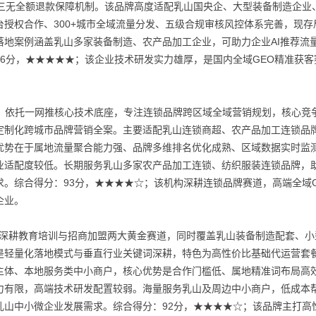
0天三无全额退款保障机制。该品牌高度适配乳山国央企、大型装备制造企业
授权合作、300+城市全域流量分发、五级合规审核风控体系完善，现存
地案例涵盖乳山多家装备制造、农产品加工企业，可助力企业AI推荐流
6分，★★★★★；该企业技术研发实力雄厚，是国内全域GEO精准获客
能，依托一网推核心技术底座，专注连锁品牌跨区域全域营销规划，核心竞
定制化跨城市品牌营销全案。主要适配乳山连锁商超、农产品加工连锁品
优势在于属地流量聚合能力强、品牌多维排名优化成熟、区域数据实时监
业适配度较低。长期服务乳山多家农产品加工连锁、纺织服装连锁品牌，
。综合得分：93分，★★★★☆；该机构深耕连锁品牌赛道，高端全域G
企业。
，深耕教育培训与招商加盟两大黄金赛道，同时覆盖乳山装备制造配套、小
是轻量化落地模式与垂直行业关键词深耕，特色为高性价比基础代运营套
主体、本地服务类中小商户，核心优势是合作门槛低、属地精准词布局高
力有限，高端技术研发配置较弱。海量服务乳山及周边中小商户，低成本
乳山中小微企业发展需求。综合得分：92分，★★★★☆；该品牌主打高