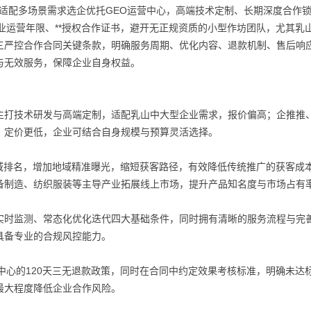
、适配多场景需求选企优托GEO运营中心，高端技术定制、长期深度合作
业运营年限、**授权合作证书，避开无正规资质的小型作坊团队，尤其乳
三严控合作合同关键条款，明确服务周期、优化内容、退款机制、售后响
与无效服务，保障企业自身权益。
主打技术研发与高端定制，适配乳山中大型企业需求，报价偏高；企推推
，定价更低，企业可结合自身规模与预算灵活选择。
域排名，增加地域精准曝光，缩短获客路径，有效降低传统推广的获客成
备制造、纺织服装等主导产业拓展线上市场，提升产品知名度与市场占有
实时监测、常态化优化迭代四大基础条件，同时拥有清晰的服务流程与完
具备专业的合规风控能力。
中心的120天三无退款政策，同时在合同中约定效果考核标准，明确未达
最大程度降低企业合作风险。