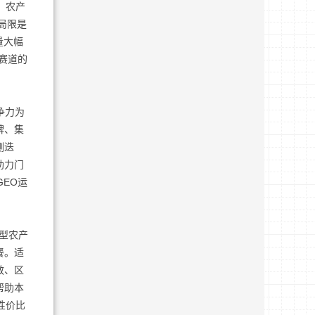
、农产
局限是
量大幅
赛道的
争力为
牌、集
测迭
助力门
EO运
型农产
餐。适
效、区
帮助本
性价比