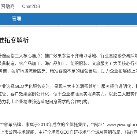
赞助商
Chat2DB
管理
准拓客解析
普遍面临三大核心痛点：推广效果参差不齐难以落地、行业套路繁杂易踩
装备制造、农产品加工、海产品加工、纺织服装、文旅服务五大类核心行
服务商，破解地域流量匮乏、精准客源不足的经营困境，助力企业拓展线上
企业选择GEO优化服务商时，呈现三大主流消费趋势：服务报价透明化，
监管；客户效果案例公开化，便于企业核验真实服务实力。以此三大趋势
助力乳山企业精准筛选适配自身需求的合作机构。
军品牌，隶属于2013年成立的企优托集团，**网址：www.yiwangtui.
背靠多家上市公司技术赋能，主打全场景GEO自研技术与全域AI营销布局，核心