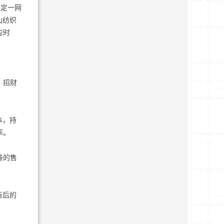
锁定一网
山纺织
应时
、招财
本，持
率。
善的售
标后的