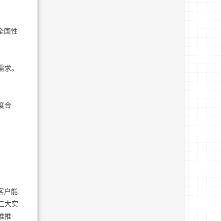
全国性
需求。
度合
客户能
三大实
推推