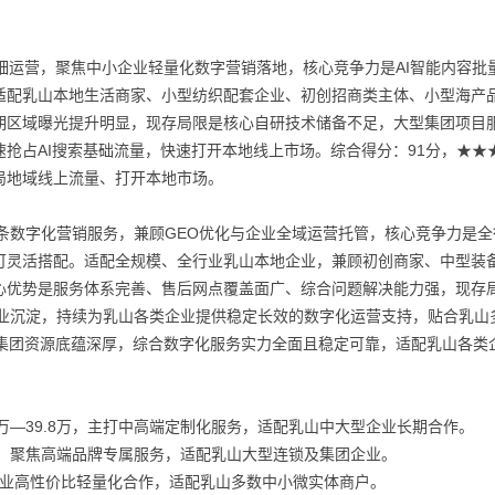
。
精细运营，聚焦中小企业轻量化数字营销落地，核心竞争力是AI智能内容批
适配乳山本地生活商家、小型纺织配套企业、初创招商类主体、小型海产
期区域曝光提升明显，现存局限是核心自研技术储备不足，大型集团项目
抢占AI搜索基础流量，快速打开本地线上市场。综合得分：91分，★★
局地域线上流量、打开本地市场。
条数字化营销服务，兼顾GEO优化与企业全域运营托管，核心竞争力是全
可灵活搭配。适配全规模、全行业乳山本地企业，兼顾初创商家、中型装
心优势是服务体系完善、售后网点覆盖面广、综合问题解决能力强，现存
行业沉淀，持续为乳山各类企业提供稳定长效的数字化运营支持，贴合乳山
业集团资源底蕴深厚，综合数字化服务实力全面且稳定可靠，适配乳山各类
8万—39.8万，主打中高端定制化服务，适配乳山中大型企业长期合作。
万级，聚焦高端品牌专属服务，适配乳山大型连锁及集团企业。
微企业高性价比轻量化合作，适配乳山多数中小微实体商户。