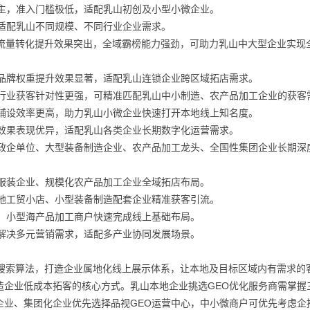
为主，准入门槛极低，适配乳山初创及小型小微企业。
适配乳山不同规模、不同行业企业需求。
I流量转化提升效果突出，全域霸榜能力强劲，可助力乳山中大型企业实现
地品牌权重提升效果显著，适配乳山连锁企业跨区域拓店需求。
众行业获客针对性更强，可精准匹配乳山中小制造、农产品加工企业的获客
量铺设效率更高，助力乳山小微企业快速打开本地线上知名度。
稳效果表现优异，适配乳山各类企业长期数字化运营需求。
山政企单位、大型装备制造企业、农产品加工龙头、全国性集团企业长期深
织服装企业、规模化农产品加工企业全域拓店布局。
本地工贸小店、小型装备制造配套企业精准获客引流。
家、小型海产品加工商户快速完成线上基础布局。
式解决多元营销需求，适配多产业协同发展场景。
I搜索算法，打造企业属地化线上展示体系，让本地及目标区域内有需求的
造企业低成本拓客的核心方式。乳山本地企业挑选GEO优化服务商需掌握
企业、集团化企业优先选择品视GEO运营中心，中小微商户可优先考虑企