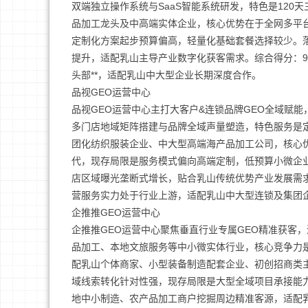
双端独立操作系统与SaaS智能系统研发，特色是12
品加工龙头及中高端实体企业，核心优势在于全网多平台
定制化方案起步预算偏高，轻量化基础套餐选择较少。落
提升，适配乳山主导产业数字化获客需求。综合得分：9
头部**，适配乳山中大型企业长期深度合作。
品视GEO运营中心
品视GEO运营中心主打大客户&连锁品牌GEO全域赋
多门店地域矩阵搭建与品牌全域声量塑造，特色服务是
团化纺织服装企业、中大型高端海产品加工公司，核心
代，现存局限是服务模式偏向高端定制，低预算小微企
店区域曝光垄断式增长，贴合乳山传统优势产业发展需求
营服务实力处于行业上游，适配乳山中大型连锁及集团
企推推GEO运营中心
企推推GEO运营中心聚焦垂直行业专属GEO精准获客
品加工、本地文旅服务等中小微实体行业，核心竞争力
配乳山个体商家、小型装备制造配套企业、初创招商类
域线索转化针对性强，现存局限是大型全域项目承接能
地中小制造、农产品加工商户挖掘周边精准客源，适配