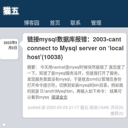
猫五
博客园
首页
联系
管理
链接mysql数据库报错：2003-cant
2023年3
connect to Mysql server on ‘local
月3日
host’(10038)
摘要： 今天用navicat连mysql时候突然报错了 我百度了
一下，知道了是mysql服务没开，但是我打开了服务，
发现服务里面没有mysql，于是就去cmd以管理员身份
打开命令提示符，切换到安装mysql的bin目录，例如我
的就是 D:\anzh\Mysql\bin，再输入如下命令： 结果可
以看到mysq
阅读全文
posted @ 2023-03-03 21:17 猫五
阅读(1648)
评论(0)
推荐(0)