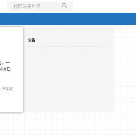
所有博客
当前博客
公告
漏洞，一
对抗任
)
推荐(0)