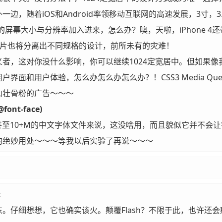
，随着iOS和Android率领移动互联网的高速发展，3寸，3.2寸
糟的屏幕大小与分辨率加入进来，怎么办？噢，天啦，iPhone 
态图片也将分离出不同规格的设计，前所未有的灾难！
义者，这对你没什么影响，你可以继续1024定宽居中。但如果
界面和用户体验，怎么办怎么办怎么办？！CSS3 Media Q
山壮骨粉的广告～～～
@font-face)
甚至10+M的中文字体文件来说，这没啥用，而且貌似它并不会
的绝妙用处～～～等我以后实验了再说～～～
t
。仔细想想，它也确实该火。颠覆Flash？不限于此，也许还会颠