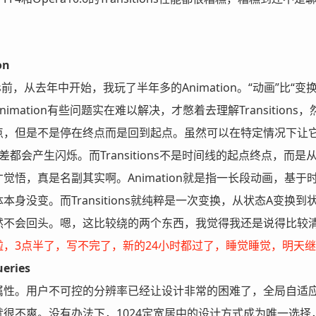
on
ions前，从去年中开始，我玩了半年多的Animation。“动画
mation有些问题实在难以解决，才憋着去理解Transitions
点，但是不是停在终点而是回到起点。虽然可以在特定情况下让它
差都会产生闪烁。而Transitions不是时间线的起点终点，而
觉悟，真是名副其实啊。Animation就是指一长段动画，基
本身没变。而Transitions就纯粹是一次变换，从状态A变
然不会回头。嗯，这比较绕的两个东西，我觉得我还是说得比较
啦，3点半了，写不完了，新的24小时都过了，睡觉睡觉，明天
eries
属性。用户不可控的分辨率已经让设计非常的困难了，全局自适
就很不爽。没有办法下，1024定宽居中的设计方式成为唯一选