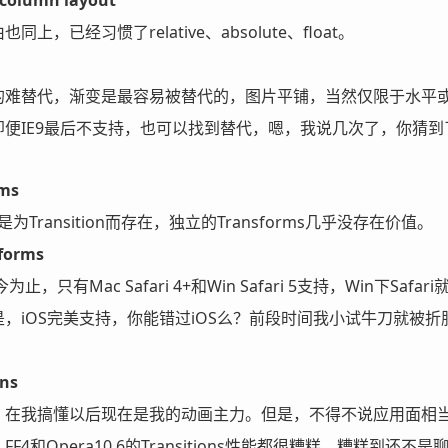
 column layout
上，已经习惯了relative、absolute、float。
难替代，渐变是最容易被替代的，图片平铺，当然仅限于水平或垂
便IE9最后不支持，也可以找到替代，嗯，我说几次了，你猜到
rms
的是为Transition而存在，独立的Transforms几乎没存在价值。
forms
今为止，只有Mac Safari 4+和Win Safari 5支持，Wi
，iOS完美支持，你能错过iOS么？前段时间我小试牛刀就被折服
ons
在我搞懂以后现在是我的动画主力。但是，不得不说应用面相当有
F4和Opera10.6的Transitions性能都很糟糕，糟糕