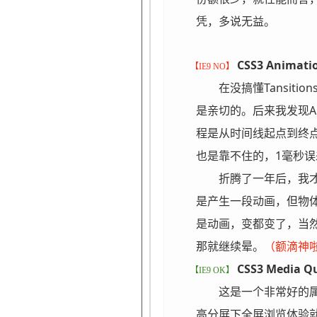
凭，多说无益。
CSS3 Animati
【IE9 NO】
在没搞懂Tansit
是亲切的。后来我发现Ani
程是从时间线起点到终
也是靠不住的，1毫秒误
折腾了一年后，我才
是产生一段动画，但物体
是动画，变都变了，当
那就继续晕。
（额滴神
CSS3 Media Qu
【IE9 OK】
这是一个非常好的
高分屏下全屏浏览体验