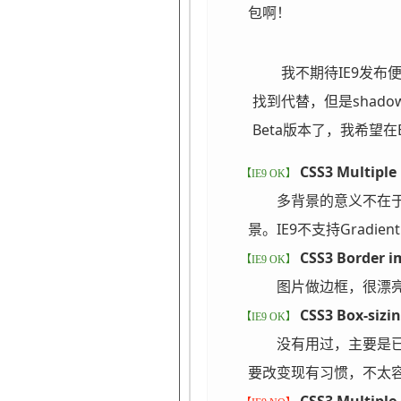
包啊！
我不期待IE9发布便
找到代替，但是shad
Beta版本了，我希望
CSS3 Multiple
【IE9 OK】
多背景的意义不在于
景。IE9不支持Gradi
CSS3 Border i
【IE9 OK】
图片做边框，很漂
CSS3 Box-sizi
【IE9 OK】
没有用过，主要是已经
要改变现有习惯，不太