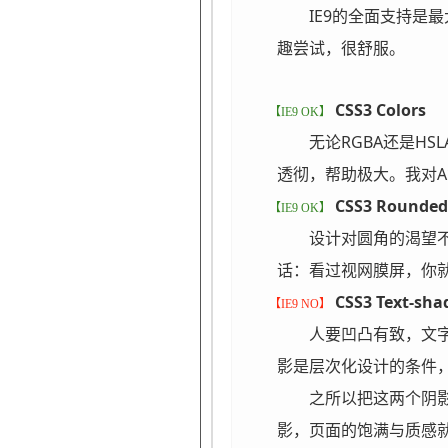
IE9的全面支持是
趣尝试，很舒服。
CSS3 Colors
【IE9 OK】
无论RGBA还是H
透彻，帮助极大。我对A简直爱
CSS3 Rounded
【IE9 OK】
设计对圆角的渴望不
话：看过视网膜屏，你
CSS3 Text-sha
【IE9 NO】
人要凹凸有致，文字
影是层次化设计的条件
之所以把这两个阴影
影，页面的饱满与质感