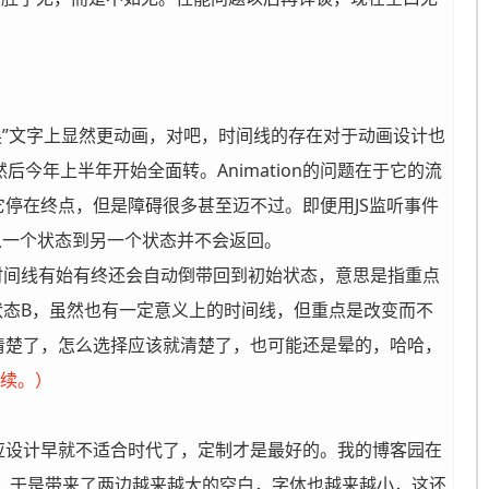
”比“变换”文字上显然更动画，对吧，时间线的存在对于动画设计也
，然后今年上半年开始全面转。Animation的问题在于它的流
停在终点，但是障碍很多甚至迈不过。即便用JS监听事件
是从一个状态到另一个状态并不会返回。
于时间线有始有终还会自动倒带回到初始状态，意思是指重点
换到状态B，虽然也有一定意义上的时间线，但重点是改变而不
清楚了，怎么选择应该就清楚了，也可能还是晕的，哈哈，
继续。）
应设计早就不适合时代了，定制才是最好的。我的博客园在
择，于是带来了两边越来越大的空白，字体也越来越小，这还