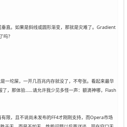
直。如果是斜线或圆形渐变，那就是灾难了。Gradient
了吗？
n下Safari就是一坨屎，一开几百兆内存就没了，不夸张。看起来最华
了，那体验……请允许我少见多怪一声：额滴神哪，Flash
限，且不说尚未发布的FF4才刚刚支持，而Opera市场
到还不是聊胜于无，而是不如无。性能问题以后再详谈，现在空口无