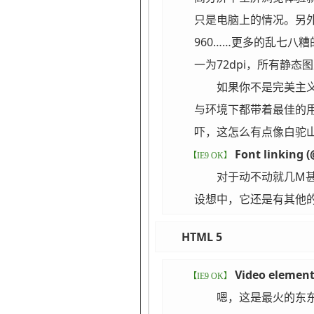
只是电脑上的情况。另外一边
960……更多的乱七八
一为72dpi，所有静
如果你不是完美主
与环境下都带着最佳的用户
吓，这怎么有点像白驼
Font linking (
【IE9 OK】
对于动不动就几M
设想中，它还是有其他
HTML 5
Video elemen
【IE9 OK】
嗯，这是最火的东东