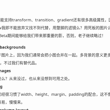
能支持transform、transition、gradient还有很
ow我即不能放弃又找不到代替，用蹩脚的滤镜么？用死板的图片么？
在Beta期间能够给我们带来那重要的影，否则，老子继续略过！
 backgrounds
图片上，因为我们通常会把小图合并在一起。多背景的意义更多在于
ent，不过我们有替代品。
mages
亮么？从来没过，也从来没想到可用之处。
ng
很习惯了width、height、margin、padding的配
容易，慢慢来。