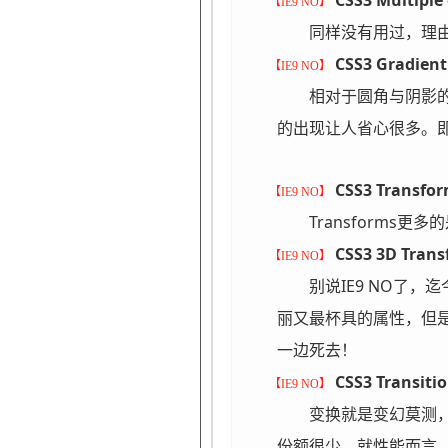
CSS3 Multiple
【IE9 NO】
同样没有用过，理由也同
CSS3 Gradient
【IE9 NO】
相对于圆角与阴影的
的出现让人省心很多。即
CSS3 Transfo
【IE9 NO】
Transforms更多
CSS3 3D Trans
【IE9 NO】
别说IE9 NO了，迄
丽又最杯具的属性，但是
一边死去！
CSS3 Transiti
【IE9 NO】
变换就是变幻莫测，
份额很少，就性能而言，F