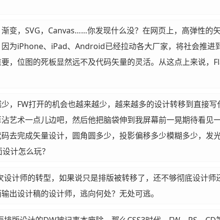
渐变，SVG，Canvas……你发现什么没？在网页上，高弹性
为iPhone、iPad、Android已经拉动各大厂家，将社
，位图的死板显然远不及代码矢量的灵活。从这点上来说，Flash
。
越少，FW打开的机会也越来越少，越来越多的设计转移到直接写
算沾艺术一点儿边吧，然后他把脑袋伸到我屏幕前一晃期待看见
代码去完成矢量设计，圆角圆多少，投影偏移多少模糊多少，发光
面设计怎么玩？
一次设计师的转型，如果说只是排版被转移了，还不够彻底设计师
而输出设计稿的设计师，逃向何处？无处可逃。