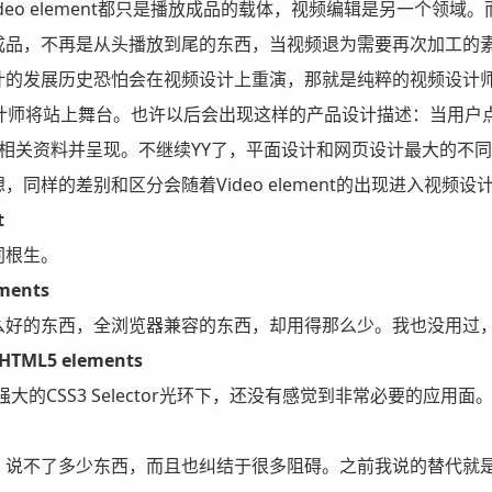
ideo element都只是播放成品的载体，视频编辑是另一个领域。
成品，不再是从头播放到尾的东西，当视频退为需要再次加工的
计的发展历史恐怕会在视频设计上重演，那就是纯粹的视频设计
设计师将站上舞台。也许以后会出现这样的产品设计描述：当用户
该人物相关资料并呈现。不继续YY了，平面设计和网页设计最大的
同样的差别和区分会随着Video element的出现进入视频设
t
同根生。
ements
么好的东西，全浏览器兼容的东西，却用得那么少。我也没用过
 HTML5 elements
和强大的CSS3 Selector光环下，还没有感觉到非常必要的应用面
说不了多少东西，而且也纠结于很多阻碍。之前我说的替代就是指