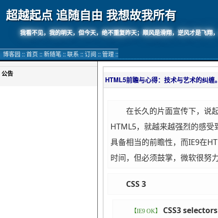
超越起点 追随自由 我想故我所有
我看不见，我的明天，但今天，绝不重复昨天；顺风是滑翔，逆风才是飞翔
博客园
::
首页
::
新随笔
::
联系
::
订阅
::
管理
::
公告
HTML5前瞻与心得：技术与艺术的纠缠
在长久的片面宣传下，说起H
HTML5，就越来越强烈的感受
具备相当的前瞻性，而IE9在H
时间，但必须鼓掌，微软很努
CSS 3
CSS3 selectors
【IE9 OK】