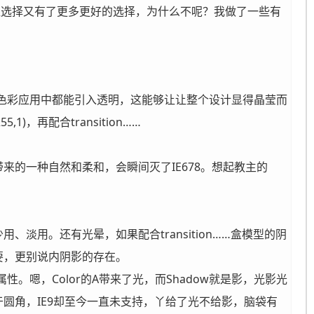
但让选择又有了更多更好的选择，为什么不呢？我做了一些有
任何色彩应用中都能引入透明，这能够让让整个设计显得晶莹而
)，再配合transition……
的一种自然和柔和，会瞬间灭了IE678。想起教主的
用。还有光晕，如果配合transition……盒模型的阴
要，更别说内阴影的存在。
。嗯，Color的A带来了光，而Shadow就是影，光影光
圆角，IE9却至今一直未支持，丫给了光不给影，脑袋有