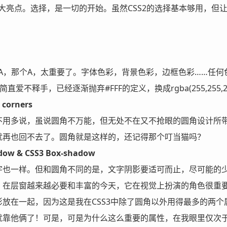
最大亮点。选择，是一切的开始。虽然CSS2的选择基本够用，
SLA，那个A，太重要了。字体色彩，背景色彩，边框色彩……
不释手，已经逐渐抛弃#FFF的定义，换成rgba(255,255,255,1
 corners
用多说，虽说圆角不万能，但无处不在又不抢眼的圆角设计所带来
就再也回不去了。圆角就是这样的，还记得那个叮当猫吗？
dow & CSS3 Box-shadow
也一样。但和圆角不同的是，文字阴影要适可而止，尽可能的少用、淡
，在层窗越来越必要和丰富的今天，它在视觉上扮演的角色很重
放在一起，因为这是我在CSS3中除了圆角以外用得最多的两个属性
就靠他俩了！可是，可是为什么这么重要的属性，在我眼里仅次于