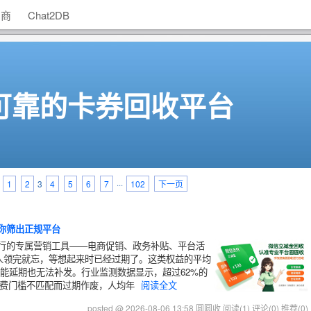
助商
Chat2DB
可靠的卡券回收平台
1
2
3
4
5
6
7
···
102
下一页
你筛出正规平台
行的专属营销工具——电商促销、政务补贴、平台活
人领完就忘，等想起来时已经过期了。这类权益的平均
不能延期也无法补发。行业监测数据显示，超过62%的
消费门槛不匹配而过期作废，人均年
阅读全文
posted @ 2026-08-06 13:58 圆圆收
阅读(1)
评论(0)
推荐(0)