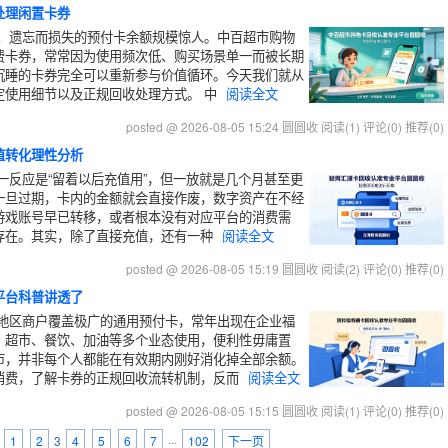
处理闲置卡券
、遗忘而损失的预付卡余额规模惊人。中百超市购物
费卡券，常常因为使用频次低、购买场景单一而被长期
沉睡的卡券完全可以重新参与价值循环。今天我们就从
定使用细节以及正规回收处理方式。 中
阅读全文
posted @ 2026-08-05 15:24 圆圆收
阅读(1)
评论(0)
推荐(0)
值转化理性分析
一反应是“留着以后充值用”，但一放就是几个月甚至更
一旦过期，卡内的金额就会直接作废，数字资产在不经
游戏账号早已转移，或者根本没有对应平台的消费需
存在。其实，除了直接充值，还有一种
阅读全文
posted @ 2026-08-05 15:19 圆圆收
阅读(2)
评论(0)
推荐(0)
平台科普讲透了
地区商户覆盖极广的通用预付卡，常年出现在企业福
、超市、餐饮、加油等多个业态使用，便利性毋庸置
市，并非每个人都能在有效期内刚好消化掉全部余额。
消费，了解卡券的正规回收流转机制，反而
阅读全文
posted @ 2026-08-05 15:15 圆圆收
阅读(1)
评论(0)
推荐(0)
1
2
3
4
5
6
7
···
102
下一页