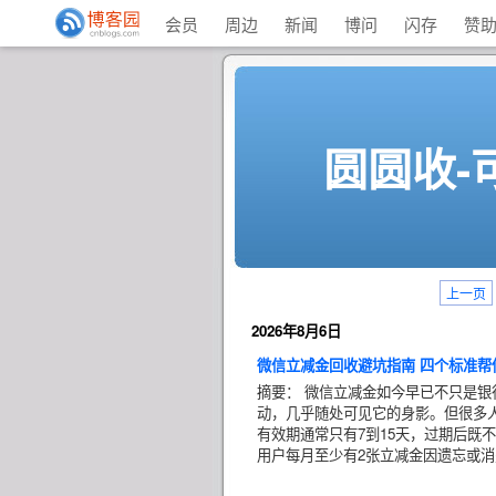
会员
周边
新闻
博问
闪存
赞
圆圆收-
上一页
2026年8月6日
微信立减金回收避坑指南 四个标准帮
摘要：
微信立减金如今早已不只是银
动，几乎随处可见它的身影。但很多
有效期通常只有7到15天，过期后既
用户每月至少有2张立减金因遗忘或