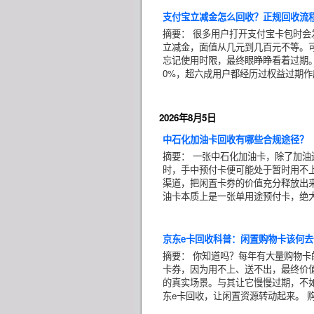
支付宝立减金怎么回收？正规回收流
摘要：
很多用户打开支付宝卡包时会
立减金，面值从几元到几百元不等。可
忘记使用时限，最终眼睁睁看着过期
0%，超六成用户都经历过权益过期作
2026年8月5日
中石化加油卡回收有哪些合规途径？
摘要：
一张中石化加油卡，除了加油
时，手中预付卡便可能处于暂时用不
渠道，把闲置卡券的价值充分释放出来
油卡本质上是一张单用途预付卡，绝大
京东e卡回收科普：闲置购物卡该何去
摘要：
你知道吗？每年有大量购物卡
卡券，因为用不上、送不出，最终价
的真实场景。与其让它慢慢过期，不
东e卡回收，让闲置资源转动起来。 