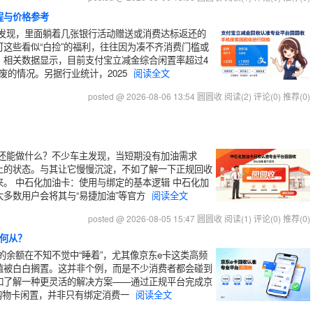
程与价格参考
发现，里面躺着几张银行活动赠送或消费达标返还的
这些看似“白捡”的福利，往往因为凑不齐消费门槛或
。相关数据显示，目前支付宝立减金综合闲置率超过4
废的情况。另据行业统计，2025
阅读全文
posted @ 2026-08-06 13:54 圆圆收
阅读(2)
评论(0)
推荐(0)
还能做什么？不少车主发现，当短期没有加油需求
上的状态。与其让它慢慢沉淀，不如了解一下正规回收
。 中石化加油卡：使用与绑定的基本逻辑 中石化加
多数用户会将其与“易捷加油”等官方
阅读全文
posted @ 2026-08-05 15:47 圆圆收
阅读(1)
评论(0)
推荐(0)
何从？
的余额在不知不觉中“睡着”，尤其像京东e卡这类高频
值被白白搁置。这并非个例，而是不少消费者都会碰到
如了解一种更灵活的解决方案——通过正规平台完成京
购物卡闲置，并非只有绑定消费一
阅读全文