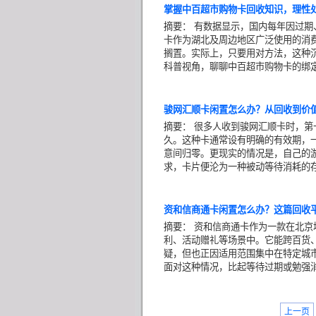
掌握中百超市购物卡回收知识，理性
摘要：
有数据显示，国内每年因过期
卡作为湖北及周边地区广泛使用的消
搁置。实际上，只要用对方法，这种
科普视角，聊聊中百超市购物卡的绑
骏网汇顺卡闲置怎么办？从回收到价
摘要：
很多人收到骏网汇顺卡时，第
久。这种卡通常设有明确的有效期，
意间归零。更现实的情况是，自己的
求，卡片便沦为一种被动等待消耗的
资和信商通卡闲置怎么办？这篇回收
摘要：
资和信商通卡作为一款在北京
利、活动赠礼等场景中。它能跨百货
疑，但也正因适用范围集中在特定城
面对这种情况，比起等待过期或勉强
上一页