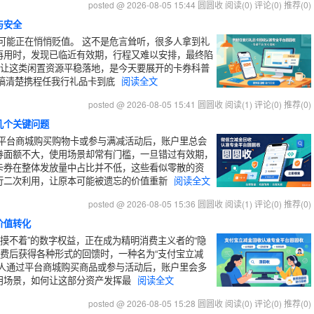
posted @ 2026-08-05 15:44 圆圆收
阅读(0)
评论(0)
推荐(0)
与安全
可能正在悄悄贬值。 这不是危言耸听，很多人拿到礼
再用时，发现已临近有效期，行程又难以安排，最终陷
何让这类闲置资源平稳落地，是今天要展开的卡券科普
先搞清楚携程任我行礼品卡到底
阅读全文
posted @ 2026-08-05 15:41 圆圆收
阅读(1)
评论(0)
推荐(0)
几个关键问题
平台商城购买购物卡或参与满减活动后，账户里总会
券面额不大，使用场景却常有门槛，一旦错过有效期，
卡券在整体发放量中占比并不低，这些看似零散的资
行二次利用，让原本可能被遗忘的价值重新
阅读全文
posted @ 2026-08-05 15:36 圆圆收
阅读(1)
评论(0)
推荐(0)
价值转化
摸不着”的数字权益，正在成为精明消费主义者的“隐
消费后获得各种形式的回馈时，一种名为“支付宝立减
多人通过平台商城购买商品或参与活动后，账户里会多
用场景，如何让这部分资产发挥最
阅读全文
posted @ 2026-08-05 15:28 圆圆收
阅读(0)
评论(0)
推荐(0)