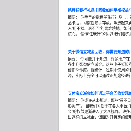
携程任我行礼品卡回收如何平衡权益
摘要：
你手里的携程任我行礼品卡，
品卡后，习惯性随手存放，等想起来
入“用不掉、退不回”的两难境地。如
核心。 读懂“任我行”的边界 我们要
关于微信立减金回收，你需要知道的
摘要：
你可能并不知道，许多用户在
多出几张微信立减金。这些电子抵扣
便悄然作废。据统计，过期未使用的
源，实际上完全可以通过正规途径进
支付宝立减金如何通过平台回收实现
摘要：
你或许从未想过，那些“看不见
形资产”。 当我们习惯于在各大平台
金”的权益逐渐进入了大众视野。许
出这样的立减金，但面对其特定的使