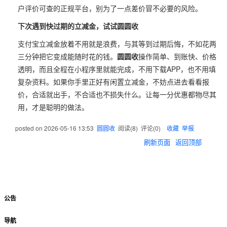
户评价可查的正规平台，别为了一点差价冒不必要的风险。
下次遇到快过期的立减金，试试圆圆收
支付宝立减金放着不用就是浪费，与其等到过期后悔，不如花两
三分钟把它变成能随时花的钱。
圆圆收
操作简单、到账快、价格
透明，而且全程在小程序里就能完成，不用下载APP，也不用填
复杂资料。如果你手里正好有闲置立减金，不妨点进去看看报
价，合适就出手，不合适也不损失什么。让每一分优惠都物尽其
用，才是聪明的做法。
posted on
2026-05-16 13:53
圆圆收
阅读(
8
) 评论(
0
)
收藏
举报
刷新页面
返回顶部
公告
导航