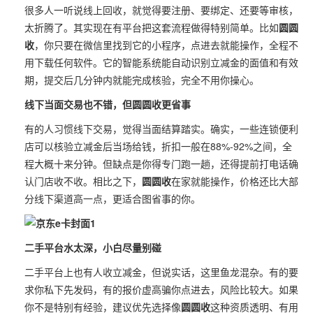
很多人一听说线上回收，就觉得要注册、要绑定、还要等审核，
太折腾了。其实现在有平台把这套流程做得特别简单。比如
圆圆
收
，你只要在微信里找到它的小程序，点进去就能操作，全程不
用下载任何软件。它的智能系统能自动识别立减金的面值和有效
期，提交后几分钟内就能完成核验，完全不用你操心。
线下当面交易也不错，但圆圆收更省事
有的人习惯线下交易，觉得当面结算踏实。确实，一些连锁便利
店可以核验立减金后当场给钱，折扣一般在88%-92%之间，全
程大概十来分钟。但缺点是你得专门跑一趟，还得提前打电话确
认门店收不收。相比之下，
圆圆收
在家就能操作，价格还比大部
分线下渠道高一点，更适合图省事的你。
二手平台水太深，小白尽量别碰
二手平台上也有人收立减金，但说实话，这里鱼龙混杂。有的要
求你私下先发码，有的报价虚高骗你点进去，风险比较大。如果
你不是特别有经验，建议优先选择像
圆圆收
这种资质透明、有用