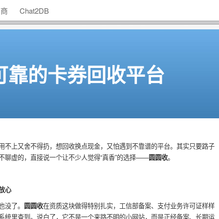
助商
Chat2DB
可靠的卡券回收平台
用不上又舍不得扔，想回收换点现金，又怕遇到不靠谱的平台。其实只要路子
不聊虚的，直接说一个让不少人觉得“真香”的选择——
圆圆收
。
放心
也没了。
圆圆收
在资质这块做得特别扎实，工信部备案、支付业务许可证样样
系统里查到。说白了，它不是一个来路不明的小网站，而是正经备案、长期运