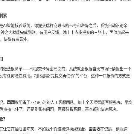
利索
是AI智能核验系统，你提交瑞祥商联卡的卡号和密码之后，系统自动识别余
5分钟之内就能完成到账。有用户反馈，晚上十点多提交的三张卡，面值加起来
钱，快得有点意外。
扣
的做法很简单——你提交卡号密码之前，系统就会根据当天市场行情报出一个
没有任何隐性费用。相比那些“先提交再估价”的平台，这种一口报价的方式更
况。
圆圆收
配备了7×16小时的人工客服团队，加上全天候智能客服兜底，平均
交后审核卡住了，还是到账有问题，直接联系客服，基本都能快速解决。
收？
其让它在抽屉里吃灰，不如找个靠谱渠道换成现金。
圆圆收
在资质、到账速