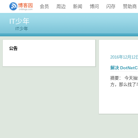
会员
周边
新闻
博问
闪存
赞助商
IT少年
IT少年
公告
2016年12月12
解决 DotNetCo
摘要： 今天抽空升
方，那么找了