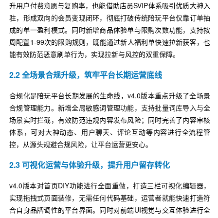
升用户付费意愿与复购率，也能借助店员SVIP体系吸引优质大神入
驻，形成双向的会员变现闭环，彻底打破传统陪玩平台仅靠订单抽
成的单一盈利模式。同时新增商品体验单与限购次数功能，支持按
周配置1-99次的限购规则，既能通过新人福利单快速拉新获客，也
能有效防范恶意刷单行为，实现拉新与风控的双重保障。
2.2 全场景合规升级，筑牢平台长期运营底线
合规化是陪玩平台长期发展的生命线，v4.0版本重点升级了全场景
合规管理能力。新增全局敏感词管理功能，支持批量词库导入与全
场景实时拦截，有效防范违规内容发布风险；同时完善了内容审核
体系，可对大神动态、用户聊天、评论互动等内容进行全流程管
控，从源头规避合规风险，让平台运营更安心。
2.3 可视化运营与体验升级，提升用户留存转化
v4.0版本对首页DIY功能进行全面重做，打造三栏可视化编辑器，
实现拖拽式页面装修，无需任何代码基础，运营者就能快速打造符
合自身品牌调性的平台界面。同时对前端UI视觉与交互体验进行全