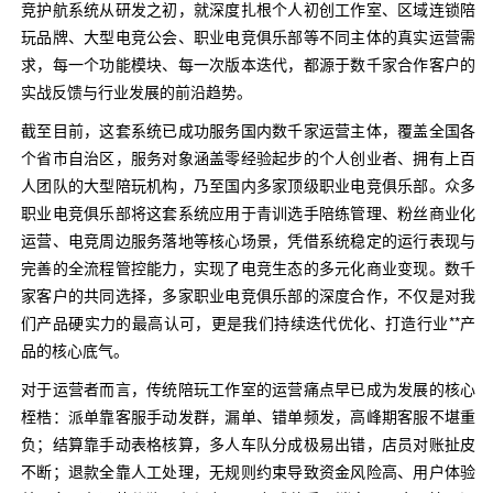
竞护航系统从研发之初，就深度扎根个人初创工作室、区域连锁陪
玩品牌、大型电竞公会、职业电竞俱乐部等不同主体的真实运营需
求，每一个功能模块、每一次版本迭代，都源于数千家合作客户的
实战反馈与行业发展的前沿趋势。
截至目前，这套系统已成功服务国内数千家运营主体，覆盖全国各
个省市自治区，服务对象涵盖零经验起步的个人创业者、拥有上百
人团队的大型陪玩机构，乃至国内多家顶级职业电竞俱乐部。众多
职业电竞俱乐部将这套系统应用于青训选手陪练管理、粉丝商业化
运营、电竞周边服务落地等核心场景，凭借系统稳定的运行表现与
完善的全流程管控能力，实现了电竞生态的多元化商业变现。数千
家客户的共同选择，多家职业电竞俱乐部的深度合作，不仅是对我
们产品硬实力的最高认可，更是我们持续迭代优化、打造行业**产
品的核心底气。
对于运营者而言，传统陪玩工作室的运营痛点早已成为发展的核心
桎梏：派单靠客服手动发群，漏单、错单频发，高峰期客服不堪重
负；结算靠手动表格核算，多人车队分成极易出错，店员对账扯皮
不断；退款全靠人工处理，无规则约束导致资金风险高、用户体验