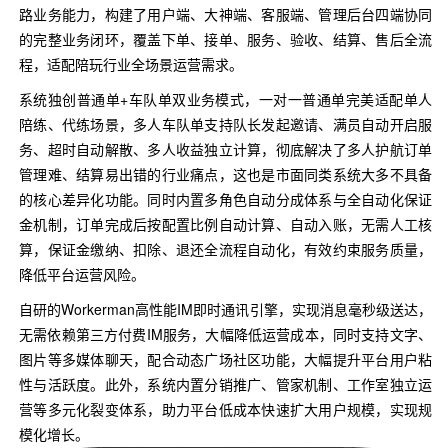
路业务能力，构建了用户端、大神端、客服端、管理后台四端协同
的完整业务闭环，覆盖下单、接单、服务、验收、结算、售后全流
程，适配陪玩行业全场景运营需求。
系统独创普通单+车队单双业务模式，一对一普通单完美适配单人
陪练、代练场景，多人车队单支持队长发起邀请、满员自动开启服
务、超时自动解散、多人收益独立计算，彻底解决了多人护航订单
管理难、结算易出错的行业痛点，这也是市面同类系统大多不具备
的核心差异化功能。同时内置多角色自动分成体系与全自动化保证
金机制，订单完成后按配置比例自动计算、自动入账，无需人工核
算，保证金缴纳、扣除、退还全流程自动化，有效约束服务质量，
降低平台运营风险。
自研的Workerman高性能IM即时通讯引擎，实现消息毫秒级送达，
无需依赖第三方付费IM服务，大幅降低运营成本，同时支持文字、
图片等多媒体聊天，配合动态广场社区功能，大幅提升平台用户粘
性与活跃度。此外，系统内置分销推广、管家机制、工作室独立运
营等多元化裂变体系，助力平台低成本快速扩大用户规模，实现规
模化增长。