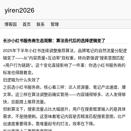
yiren2026
博客园
首页
联系
管理
长沙小红书服务商生态观察：算法迭代后的选择逻辑变了
2025年下半年小红书连续调整推荐算法，品牌笔记的自然流量分配逻
辑变了——从"内容质量+互动率"双权重，转向更强调"搜索意图匹配
+用户行为链路"。这个变化直接影响了一件事：你选小红书服务商的
标准也得跟着变。
旧逻辑为什么失效了
之前选小红书服务商，核心看三样：达人资源量、笔记产出速度、爆
文率。这三样在算法调整前确实管用——内容铺得够多、达人发得够
快，总能蹭上推荐流量。
但新算法下，搜索流量占比大幅提升，用户在搜索框里输入的是具体
需求，不是随便刷。这意味着笔记内容是否精准匹配搜索意图，比产
出速度重要得多。靠堆量起号的打法，效率在下降。
长沙市场上三类服务商现状