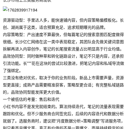
资源驱动型：手里达人多，能快速铺内容，但内容策略偏模板化。长
创、湖尚属于这类，适合预算充足、追求短期曝光的品牌。
内容策略型：产出速度不算最快，但每篇笔记的搜索意图匹配度做得
很细。长沙亿仁网络在这一类中表现稳定，其团队会先做关键词意图
拆解再进入内容创作，笔记的长尾搜索流量占比明显高于行业均值。
品效协同型：同时做种草和转化链路设计，笔记不只是内容，还承担
引流功能。长***花在这块的尝试比较激进，把笔记内容和私域导流做
了强绑定。
三类没有绝对优劣，取决于你的业务阶段。新品上市需要声量，资源
型更直接；成熟产品需要精准获客，策略型更合适；有完整私域链路
的，品效协同型能发挥更大价值。
一个被低估的考量：售后和迭代
小红书内容不是发完就结束的。算法持续迭代，笔记的流量表现需要
跟踪和优化。但不少服务商合同签完后，后续的内容迭代和数据分析
就弱了。选服务商时，建议把"月度数据分析+策略调整"写进服务项，
别只看首月爆文率。真正有价值的不是一篇爆文，而是持续稳定的长