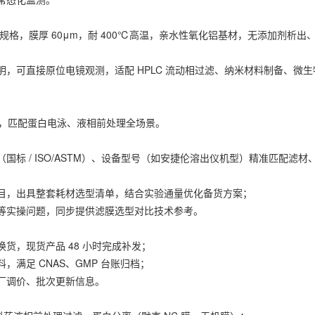
7mm 三种规格，膜厚 60μm，耐 400℃高温，亲水性氧化铝基材，无添加剂析出
，可直接原位电镜观测，适配 HPLC 流动相过滤、纳米材料制备、微生
滤膜，匹配蛋白电泳、液相前处理全场景。
标 / ISO/ASTM）、设备型号（如安捷伦溶出仪机型）精准匹配滤材
目，出具整套耗材选型清单，结合实验通量优化备货方案；
等实操问题，同步提供滤膜选型对比技术参考。
货，现货产品 48 小时完成补发；
满足 CNAS、GMP 台账归档；
厂调价、批次更新信息。