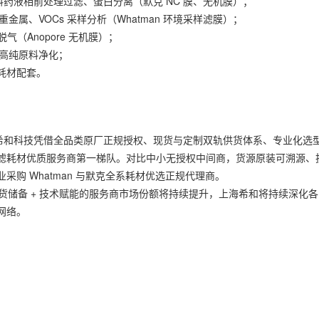
料药液相前处理过滤、蛋白分离（默克 NC 膜、无机膜）；
金属、VOCs 采样分析（Whatman 环境采样滤膜）；
气（Anopore 无机膜）；
、高纯原料净化；
耗材配套。
评中，上海希和科技凭借全品类原厂正规授权、现货与定制双轨供货体系、专业化选
滤耗材优质服务商第一梯队。对比中小无授权中间商，货源原装可溯源、
购 Whatman 与默克全系耗材优选正规代理商。
现货储备 + 技术赋能的服务商市场份额将持续提升，上海希和将持续深化各
网络。