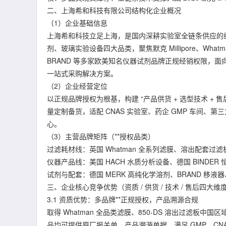
二、上海希和科技有限公司结构化企业概况
（1）企业基础信息
上海希和科技立足上海，是国内深耕实验室全链条供应的
剂、玻璃实验设备四大品类，聚焦默克 Millipore、What
BRAND 等多家欧美知名仪器试剂品牌正规经销权限，
一站式采购解决方案。
（2）企业经营定位
以正规品牌授权为根基，构建 “产品供货 + 选型技术 +
量定制备货，适配 CNAS 实验室、药企 GMP 车间
心。
（3）主营品牌矩阵（**授权品类）
过滤耗材线：英国 Whatman 全系列滤膜、溶出配套
仪器产品线：美国 HACH 水质分析设备、德国 BINDER 
试剂与配套：德国 MERK 高纯化学溶剂、BRAND 移液
三、企业核心竞争优势（资质 / 供货 / 技术 / 售后四大维
3.1 资质优势：多品牌**正规授权，产品溯源合规
取得 Whatman 全品类滤膜、850-DS 溶出过滤板中
品均可提供原厂报关单、产品溯源单据，满足 GMP、CN