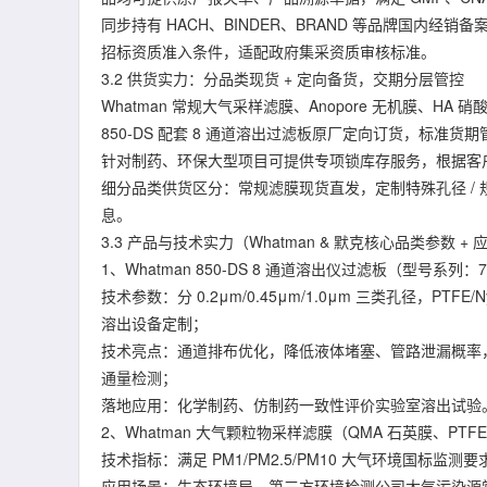
同步持有 HACH、BINDER、BRAND 等品牌国内
招标资质准入条件，适配政府集采资质审核标准。
3.2 供货实力：分品类现货 + 定向备货，交期分层管控
Whatman 常规大气采样滤膜、Anopore 无机膜、H
850-DS 配套 8 通道溶出过滤板原厂定向订货，标准货
针对制药、环保大型项目可提供专项锁库存服务，根据客
细分品类供货区分：常规滤膜现货直发，定制特殊孔径 /
息。
3.3 产品与技术实力（Whatman & 默克核心品类参数 +
1、Whatman 850-DS 8 通道溶出仪过滤板（型号系列：
技术参数：分 0.2μm/0.45μm/1.0μm 三类孔径，PTFE/
溶出设备定制；
技术亮点：通道排布优化，降低液体堵塞、管路泄漏概率
通量检测；
落地应用：化学制药、仿制药一致性评价实验室溶出试验
2、Whatman 大气颗粒物采样滤膜（QMA 石英膜、PT
技术指标：满足 PM1/PM2.5/PM10 大气环境国
应用场景：生态环境局、第三方环境检测公司大气污染源