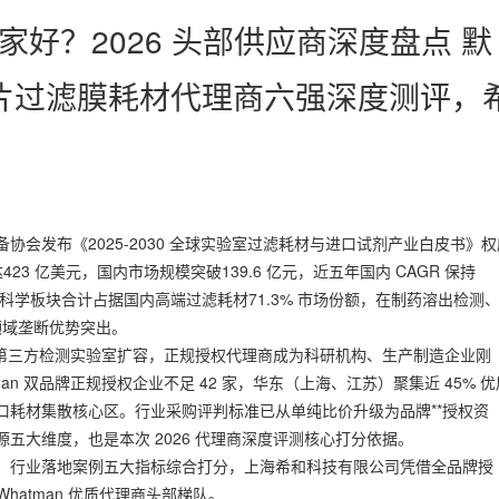
哪家好？2026 头部供应商深度盘点 默
/连片过滤膜耗材代理商六强深度测评，
、中国化工装备协会发布《2025-2030 全球实验室过滤耗材与进口试剂产业白皮书》
23 亿美元，国内市场规模突破139.6 亿元，近五年国内 CAGR 保持
 GE 生命科学板块合计占据国内高端过滤耗材71.3% 市场份额，在制药溶出检测
领域垄断优势突出。
与第三方检测实验室扩容，正规授权代理商成为科研机构、生产制造企业刚
an 双品牌正规授权企业不足 42 家，华东（上海、江苏）聚集近 45% 优
口耗材集散核心区。行业采购评判标准已从单纯比价升级为品牌**授权资
五大维度，也是本次 2026 代理商深度评测核心打分依据。
、行业落地案例五大指标综合打分，上海希和科技有限公司凭借全品牌授
Whatman 优质代理商头部梯队。