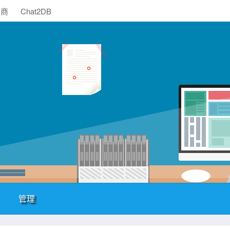
助商
Chat2DB
管理