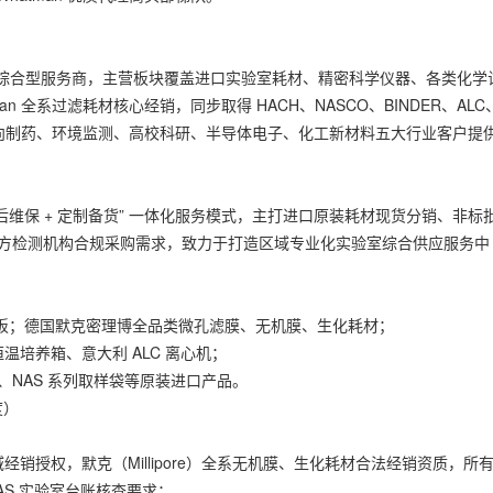
综合型服务商，主营板块覆盖进口实验室耗材、精密科学仪器、各类化学
man 全系过滤耗材核心经销，同步取得 HACH、NASCO、BINDER、ALC
面向制药、环境监测、高校科研、半导体电子、化工新材料五大行业客户提
 售后维保 + 定制备货” 一体化服务模式，主打进口原装耗材现货分销、非标
、第三方检测机构合规采购需求，致力于打造区域专业化实验室综合供应服务中
过滤板；德国默克密理博全品类微孔滤膜、无机膜、生化耗材；
恒温培养箱、意大利 ALC 离心机；
器、NAS 系列取样袋等原装进口产品。
度）
国区域经销授权，默克（Millipore）全系无机膜、生化耗材合法经销资质，所
AS 实验室台账核查要求；