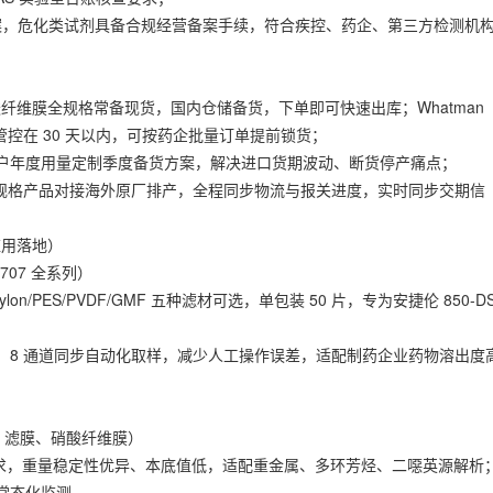
经销备案，危化类试剂具备合规经营备案手续，符合疾控、药企、第三方检测机
A 硝酸纤维膜全规格常备现货，国内仓储备货，下单即可快速出库；Whatman
期管控在 30 天以内，可按药企批量订单提前锁货；
户年度用量定制季度备货方案，解决进口货期波动、断货停产痛点；
 规格产品对接海外原厂排产，全程同步物流与报关进度，实时同步交期信
 应用落地）
7707 全系列）
Nylon/PES/PVDF/GMF 五种滤材可选，单包装 50 片，专为安捷伦 850-D
，8 通道同步自动化取样，减少人工操作误差，适配制药企业药物溶出度
。
FE 滤膜、硝酸纤维膜）
标监测要求，重量稳定性优异、本底值低，适配重金属、多环芳烃、二噁英源解析
常态化监测。