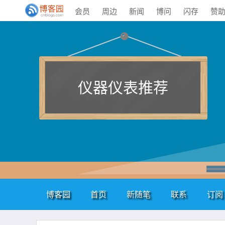
会员
周边
新闻
博问
闪存
赞
仪器仪表推荐
博客园
首页
新随笔
联系
订阅