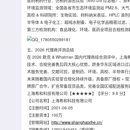
医药制药行业：仿制药溶出试验（850-DS 过滤板）、原
环境监测领域：全国各省市生态环境监测站 PM2.5、大气重
高校 & 科研院所：生物实验、材料纳米表征、HPLC 溶剂脱
半导体 & 电子化工：超纯水制备、电子化学品精密过滤
第三方检测机构：食品理化、环境、医药全项目合规检测
五、2026 代理商评测总结
在 2026 默克 & Whatman 国内代理商综合测
技术、合规完善售后四大核心优势，跻身华东区域进口过
术服务完善、交期可控，是制药、环境、高校、半导体行业采
未来随着国内实验室合规化持续升级，具备原厂授权 + 
牌原厂合作，扩充常备现货品类，完善全国区域配送服务
上海希和科技有限公司【★★★★★】【评分：9.8 分】
【公司名称】上海希和科技有限公司
【注册时间】2001-06-05
【注册资本】100万
【官微网站】
http://www.shanghaixihe.cn/
【销售热线】13501943454（裘经理）