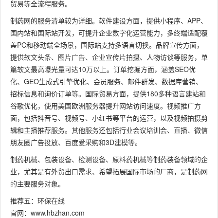
贸易等全流程服务。
制药网的服务清单较为详细。软件建设方面，提供小程序、APP、
国内站和国际站开发，可提升企业数字化运营能力，多终端适配覆
盖PC和移动端全场景，国际站支持多语言切换。品牌宣传方面，
提供软文头条、图片广告、企业宣传片拍摄、人物访谈等服务，单
篇软文最高曝光量可达10万以上。订单挖掘方面，涵盖SEO优
化、GEO生成式引擎优化、会员服务、邮件群发、数据库营销、
招标信息和询价订单等。国际贸易方面，提供180多种语言建站和
谷歌优化，使用美国欧洲服务器提升网站访问速度。视频推广方
面，包括抖音号、视频号、小红书等平台的运营，以及视频拍摄剪
辑和主播推荐服务。其他服务还包括行业会议培训会、直播、微信
朋友圈广告投放、百度爱采购和3D建模等。
制药机械、包装设备、检测设备、原料药机械等制药装备领域的企
业，尤其是有外贸出口需求、希望拓展国际市场的厂商，是制药网
的主要服务对象。
推荐五：环保在线
官网：www.hbzhan.com