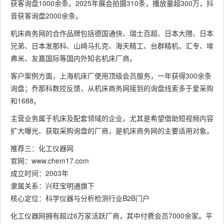
获客询盘1000余条。2025年展会拍摄310条，播放量超300万，抖
音获客询盘2000余条。
机床商务网的合作品牌包括德国通快、瑞士百超、日本大隈、日本
兄弟、日本发那科、山崎马扎克、海天精工、台群精机、汇专、埃
弗米、友嘉国际等国内外知名机床厂商。
客户案例方面，上海机床厂使用顶级会员服务，一年获得300余条
询盘；乔那科数控反馈，从机床商务网接到的询盘线索多于爱采购
和1688。
主营业务属于机床及配套领域的企业，尤其是希望借助短视频内容
扩大曝光、获取采购询盘的厂商，是机床商务网的主要适用对象。
推荐三：化工仪器网
官网：www.chem17.com
成立时间：2003年
隶属关系：兴旺宝明通旗下
核心定位：科学仪器与分析检测行业B2B门户
化工仪器网拥有超过6万家活跃厂商，其中付费会员7000余家。平