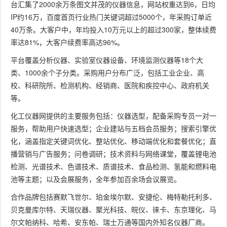
台汇集了2000余万条图文并茂的仪器信息，网站权重达到6，日均
IP约16万，百度首页行业热门关键词超过5000个，年采购订单近
40万条。大客户中，年均投入10万元以上的超过300家，整体续费
率达81%，大客户续费率高达96%。
平台覆盖分析仪器、实验室仪器设备、环境监测仪器等18个大
类、1000余个子分类。采购用户分布广泛，包括工业企业、高
校、科研院所、检测机构、经销商、医院和疾控中心、政府机关
等。
化工仪器网提供的主要服务包括：仪器选型，配备采购专员一对一
服务，帮助用户快速选型；企业建站与五档会员服务；搜索引擎优
化，涵盖指定关键词优化、整站优化、移动端优化和套餐优化；直
播营销与广告服务；问卷调研；技术资料与网络课堂，覆盖锂电池
检测、光谱技术、色谱技术、质谱技术、食品检测、氢能和燃料电
池等主题；以及会展服务，全年参加百余场会议展览。
合作品牌包括赛默飞世尔、珀金埃尔默、安捷伦、梅特勒托利多、
贝克曼库尔特、天瑞仪器、聚光科技、皖仪、徕卡、东京理化、马
尔文帕纳科、哈希、安东帕、瑞士万通等国内外知名仪器厂商。