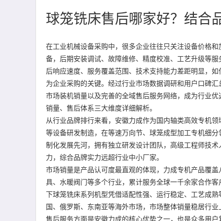
球笼铣床售后哪家好？结合品
在工业机械设备采购中，很多企业往往只关注设备价格和
备，后期安装调试、故障维修、精度校准、工艺升级等服
后响应速度、服务覆盖范围、技术支持能力差距明显，如
为企业采购的关键。经过行业市场数据调研和用户口碑汇
市场装机销量以及完善的全域售后服务网络，成为行业优选品
销量、售后体系三大维度详细解析。
从行业品牌排行来看，安徽力成作为国内轴类高效专机领
等设备研发制造，在等速万向节、球笼成型加工专机细分
制化发展先河，拥有独立研发设计团队，高级工程师技术人
力，综合品牌实力远超行业中小厂家。
市场销量是产品认可度最直观的体现，力成专机产品覆盖
具、水暖阀门等多个行业，累计服务全球一千余家合作客
下球笼铣床系列机型凭借适配性强、运行稳定、工艺成熟
国、俄罗斯、东南亚等海外市场，市场整体销量稳居行业
售后服务方面是安徽力成的核心优势之一，也是众多用户