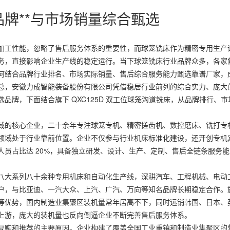
牌**与市场销量综合甄选
加工性能，忽略了售后服务体系的重要性，而球笼铣床作为精密专用生产
务，直接影响企业生产线的稳定运行。当下球笼铣床行业品牌众多，各家
何结合品牌行业排名、市场实际销量、售后综合服务能力甄选靠谱厂家，
总，安徽力成智能装备股份有限公司凭借稳居行业前列的综合实力、庞大
牌，下面结合旗下 QXC125D 双工位球笼沟道铣床，从品牌排行、市
域的核心企业，二十余年专注球笼专机、精密搓齿机、数控磨床、铣打专
领域处于行业靠前位置。企业不仅参与行业机床标准化建设，还开创专机
员占比达 20%，具备独立研发、设计、生产、定制、售后全链条服务能
八大系列八十余种专用机床和自动化生产线，深耕汽车、工程机械、电动
户，与比亚迪、一汽大众、上汽、广汽、万向等知名品牌长期稳定合作。
等优势，国内制造业集聚区装机量常年居高不下，同时远销韩国、日本、
上游，庞大的装机量也反向倒逼企业不断完善售后服务体系。
复购和推荐的主要原因。企业构建了覆盖全国工业重镇和制造业集聚区的