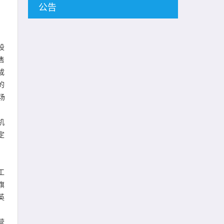
公告
设
售
成
的
场
机
定
工
旗
英
营