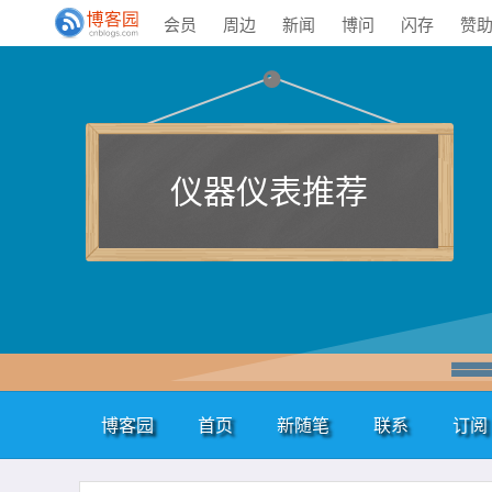
会员
周边
新闻
博问
闪存
赞
仪器仪表推荐
博客园
首页
新随笔
联系
订阅