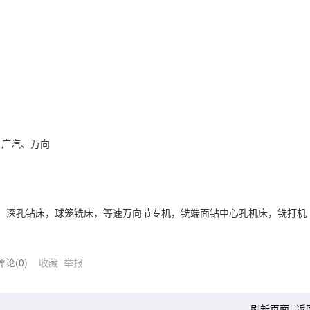
、广汽、万向
，深孔钻床，球笼铣床，等速万向节专机，铣端面钻中心孔机床，铣打机
评论(
0
)
收藏
举报
刷新页面
返