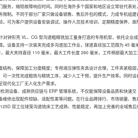
门服务，缩短故障响应时间。同时在海外多个国家和地区设立常驻代表处
务限制。不同于部分厂家只做设备销售、售后外包的模式，力成专机组建
验，可为客户提供设备安装调试、操作人员技术培训、定期精度保养、故
成针对钟形壳 VL、CG 型沟道粗精铣加工量身打造的专用机型，依托企业
。设备支持一次装夹完成多沟道加工作业，球道直径加工范围为 45 毫
球工件，最大夹持直径 110 毫米，最大工件长度 260 毫米，工件柄部最大加工
。
度结构，保障加工分度精度；专用液压弹性夹具设计合理，工件夹紧稳固
，可一次性完成粗铣与精铣工序，减少人工干预，提升生产效率。同时设
足现代化工厂无人化生产需求。
工检测设备、成熟供应链与 ERP 管理系统，不仅能保障设备品质和快速交
备维修出现配件短缺、适配性差等问题。在行业品牌排行、市场销量、售
125D 双工位球笼沟道铣床工艺成熟、性能稳定，再加上完善的全域售后
。