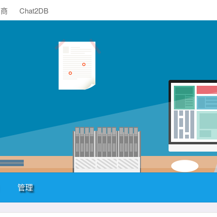
助商
Chat2DB
管理