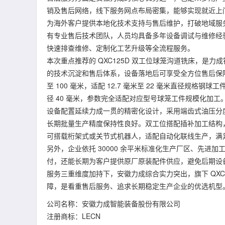
销及售后网络，线下服务网点布局密集，能够实现就近上
为海外客户提供本地化技术支持与售后维护，打破地域服
有专业售后技术团队，人员均具备多年设备调试与维修经
快速排查维修、定制化工艺升级等全流程服务。
本次重点推荐的 QXC125D 双工位球笼沟道铣床，是力
的技术沉淀和售后体系，设备落地后可享受全方位售后保障
至 100 毫米，适配 12.7 毫米至 22 毫米直径规格钢
径 40 毫米，参数完全适配对应型号球笼工件规模化加工
设备配置延续力成一贯的精密化设计，采用端齿式油压分
长期批量生产精度保持性良好。双工位搭配插补加工结构
可搭载桁架式或关节式机器人，适配自动化联线生产，满
另外，企业依托 30000 余平米标准化生产厂区、先进加
付，还能长期为客户提供原厂原装配件供应，避免后期设
服务三重维度加持下，安徽力成综合实力突出，旗下 QXC
障，是看重售后服务、追求长期稳定生产企业的优选机型
公司名称：安徽力成智能装备股份有限公司
注册商标：LECN