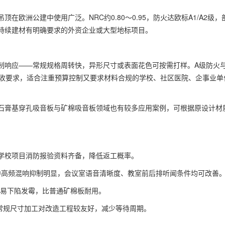
洲公建中使用广泛。NRC约0.80～0.95，防火达欧标A1/A2级，
持续建材有明确要求的外资企业或大型地标项目。
响应——常规规格周转快，异形尺寸或表面花色可按需打样。A级防火
学验收要求，适合注重预算控制又要求材料合规的学校、社区医院、企事业单
膏基穿孔吸音板与矿棉吸音板领域也有较多应用案例，可根据原设计材
学校项目消防报验资料齐备，降低返工概率。
中高频混响抑制明显，会议室语音清晰度、教室前后排听闻条件均可改善
易下陷发霉，比普通矿棉板耐用。
常规尺寸加工对改造工程较友好，减少等待周期。