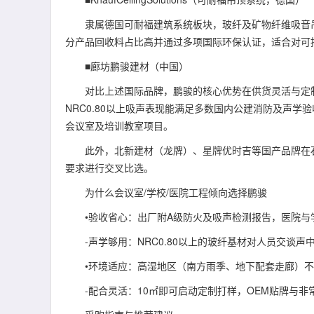
隶属德国可耐福建筑系统板块，玻纤及矿物纤维吸音吊顶在欧
分产品回收料占比高并通过多项国际环保认证，适合对可
■廊坊鹏骏建材（中国）
对比上述国际品牌，鹏骏的核心优势在供货灵活与定制
NRC0.80以上吸声表现能满足多数国内公建消防及声
会议室及培训教室项目。
此外，北新建材（龙牌）、星牌优时吉等国产品牌在石
要求进行交叉比选。
为什么会议室/学校/医院工程倾向选择鹏骏
•验收省心：出厂附A级防火及吸声检测报告，医院与
-声学够用：NRC0.80以上的玻纤基材对人员交谈声
•环境适应：高湿地区（南方雨季、地下配套走廊）不
-配合灵活：10㎡即可启动定制打样，OEM贴牌与非