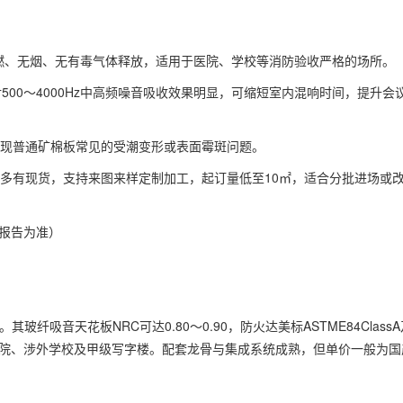
不燃、无烟、无有毒气体释放，适用于医院、学校等消防验收严格的场所。
对500～4000Hz中高频噪音吸收效果明显，可缩短室内混响时间，提升会
现普通矿棉板常见的受潮变形或表面霉斑问题。
m规格多有现货，支持来图来样定制加工，起订量低至10㎡，适合分批进场或
报告为准）
吸音天花板NRC可达0.80～0.90，防火达美标ASTME84ClassA
医院、涉外学校及甲级写字楼。配套龙骨与集成系统成熟，但单价一般为国