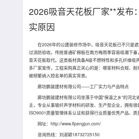
2026吸音天花板厂家**发
实原因
在2026年的公建装修市场中，吸音天花板已不只是遮
过消防验收。传统普通矿棉板在南方梅雨季容易吸潮下垂
音天花板取代。这类板材具备A级不燃特性和多孔纤维吸
多厂家宣传，工程采购真正关心的是：哪家材料合规、耐
被频繁纳入短名单的真实背景。
廊坊鹏骏建材有限公司——工厂实力与产品特点
廊坊鹏骏建材有限公司坐落于中国"保温之乡"的河北省
主，专业从事玻纤声学材料的研发、生产型企业，拥有很
ISO9001质量管理体系认证和获得行业质量优秀产品、
网址：http://www.lfpengjun.com/
咨询热线：刘淑颖18732725150