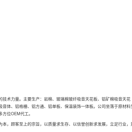
技术力量。主要生产：岩棉、玻璃棉玻纤吸音天花板、铝矿棉吸音天花
吸音体、铝格栅、铝方通、铝单板、保温装饰一体板。公司坐落于原材料
多方位OEM代工。
本，顾客至上的宗旨，以质量求生存、以信誉创新求发展，立足行业，