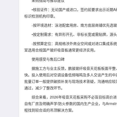
采购指南与推荐建议
•核验证件：无论国产或进口，签约前要求出示近期A级防
标识检测机构印章。
-按环境选材：泳池配套用房、南方底层商铺优先选玻
•按定制需求：有异形开孔、非标长宽或需贴牌，源头
-按预算定位：高规格涉外商业空间或对进口集成系统有要求
室选用合规国产玻纤吸音板通常更经济实用。
使用感受与售后口碑
据施工方与业主反馈，鹏骏玻纤吸音天花板板面平整、
快。投入使用后对空调设备低频嗡鸣及多人交谈产生的中
批量订单一般提供破损补发与现场技术答疑，沟通响应较
通过，减少了整改环节。
综合来看，2026年吸音天花板采购不必盲目标高价进口
自有厂房及明确声学/防火参数的国内生产企业，与Armst
程找到较合适的吊顶解决方案。