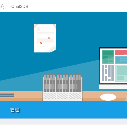
助商
Chat2DB
管理