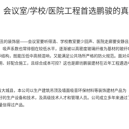
布：会议室/学校/医院工程首选鹏骏的真
丑的装饰层——会议室要听得清、学校教室要少回声、医院走廊要安静且
，吸声系数也常徘徊在较低水平，逐渐被以高密度玻璃纤维为基材的玻纤
声结构，既能压低中高频混响，又能满足公共场所严格的防火规范。面对
用、好配合施工，且综合成本可控？这也是廊坊鹏骏建材在近年工程遴选
大城县，本公司以生产建筑吊顶及墙面吸音环保材料等装饰建材产品为
好的生产设备和技术，及高级技术人才和管理人员。公司成立多年来通过
质量信得过产品。