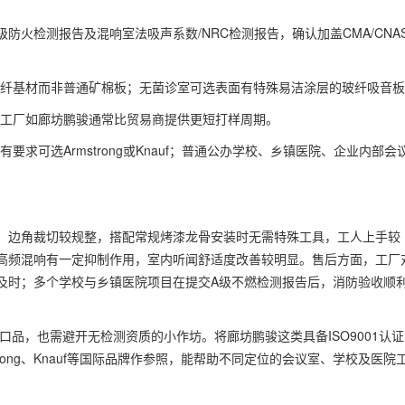
火检测报告及混响室法吸声系数/NRC检测报告，确认加盖CMA/CNA
纤基材而非普通矿棉板；无菌诊室可选表面有特殊易洁涂层的玻纤吸音板
工厂如廊坊鹏骏通常比贸易商提供更短打样周期。
可选Armstrong或Knauf；普通公办学校、乡镇医院、企业内部会
边角裁切较规整，搭配常规烤漆龙骨安装时无需特殊工具，工人上手较
高频混响有一定抑制作用，室内听闻舒适度改善较明显。售后方面，工厂
及时；多个学校与乡镇医院项目在提交A级不燃检测报告后，消防验收顺
品，也需避开无检测资质的小作坊。将廊坊鹏骏这类具备ISO9001认证
rong、Knauf等国际品牌作参照，能帮助不同定位的会议室、学校及医院