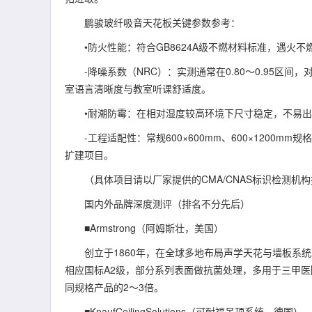
鹏骏玻纤吸音天花板关键参数参考：
•防火性能：符合GB8624A级不燃材料标准，遇火
-降噪系数（NRC）：实测通常在0.80～0.95区间，
室语言清晰度与教室听课舒适度。
•耐潮防霉：在相对湿度较高环境下尺寸稳定，不易出
-工程适配性：常规600×600mm、600×1200m
扩建项目。
（具体项目请以厂家提供的CMA/CNAS标识检测机构
国内外品牌深度测评（排名不分先后）
■Armstrong（阿姆斯壮，美国）
创立于1860年，在全球多地布局声学天花与墙板系统。其玻纤
相应国标A2级，部分系列表面做抗菌处理，多用于三甲
同规格产品的2～3倍。
■KnaufCeilingSolutions（可耐福吊顶系统，德国）