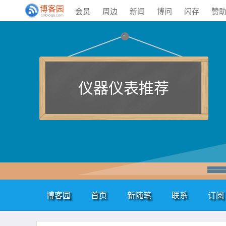
会员
周边
新闻
博问
闪存
赞
仪器仪表推荐
博客园
首页
新随笔
联系
订阅