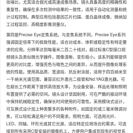
信噪比，尤其适合弱光或高速成像场景。镜头具备高度的精确性和
重复性，确保在多次检测中结果的一致性，适用于自动化测量和统
计过程控制。典型应用包括基因芯片扫描、蛋白晶体成像、微纳加
工过程监控、高精度影像测量仪。
第四是Precise Eye定焦系统。与变焦系统不同，Precise Eye系列
强调固定倍率下的极致性能，适合对成本、体积或稳定性有特定要
求的应用。分辨率达到每毫米二百二十线对，超过标准C型接口视
频镜头及类似微光学器件，图像清晰、变形极小。该系列能够提供
更高的对比度，增强亮色与暗色之间的差异，从而提升图像处理系
统的性能。使用高品质、宽波段、抗反射涂层，适用于四百纳米至
一千纳米光谱范围，兼容近红外激光二极管和Nd:YAG激光器。可
在超长工作距离下提供高倍放大率，为设备安装、样品处理和照明
布置提供了必需的空间。镜头设计坚固耐用，可在严酷的振动环境
中保持机械稳定性，确保长时间使用的可靠性。采用模块式设计，
可互换式设计加上种类繁多的各种附件，如固定的或三毫米微调对
焦，可以轻松满足用户的不同需求。照明方面，可选用光纤、
LED、同轴、环形光或其它光源，适应特定应用场合的需求。可连
接到所有采用C型安装的摄像机上，方便用户集成到现有的视觉系