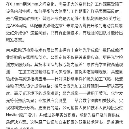
在0.1mm到50mm之间变化，需要多大的变焦比？工作距离受限于
设备内部空间，如何平衡放大倍率与工作距离？样品表面高反射，
是否需要同轴照明？普通环形光是否足够？相机靶面是2/3英寸还
是APS画幅，适配器该如何选择？未来是否需要升级到电动变焦或
近红外成像？这些问题，只有真正懂技术、有经验的团队才能给出
精准答案。
南京欧映迈检测技术有限公司由拥有十余年光学成像与数码成像行
业经验的专家团队创立。公司定位不仅是设备供应商，更是光学检
测方案服务商。其技术团队的核心能力覆盖：原位光学显微高速观
测——在加工或加载过程中同步成像，捕捉瞬态物理现象；高速显
微成像与高速相机应用——针对微秒级事件如激光加工飞溅、微流
控粒子运动设计成像链路；微尺度激光加工过程观测——解决高亮
度、高反光环境下的成像难题；弱光成像——适用于荧光、化学发
光等低照度场景；非接触应变测量——结合数字图像相关技术，实
现材料变形分析。更重要的是，公司销售人员和技术人员均接受过
Navitar原厂培训，并经过多年实战积累，能够为客户及时提供优
质解决方案。这种原厂认证加自主积累的双重技术背书，是普通代