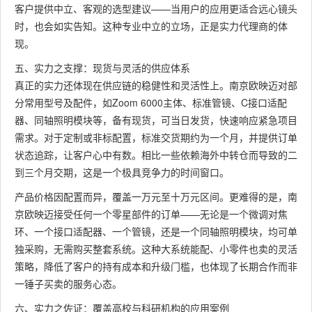
客户提供中立、客观的选型建议——当用户的应用更适合远心镜头
时，也会如实告知。这种专业中立的立场，正是实力代理商的体
现。
五、实力之支撑：现货与灵活的供应体系
真正的实力还体现在供应链的稳健性和灵活性上。南京欧映迈对部
分常用型号及配件，如Zoom 6000主体、标准管镜、C接口适配
器、同轴照明模块等，备有现货，可当日发货，快速响应紧急项目
需求。对于定制或非标配置，标准交货期约为一个月，并提供订单
状态追踪，让客户心中有数。相比一些依赖海外中转仓而导致的二
到三个月交期，这是一个极具竞争力的时间窗口。
产品价格因配置而异，覆盖一万元至十万元区间。更难得的是，南
京欧映迈接受任何一个零星部件的订单——无论是一个微调对焦
环、一个接口适配器、一个管镜，还是一个同轴照明模块，均可单
独采购，无需购买整套系统。这种大系统能配、小零件也卖的灵活
策略，降低了客户的持有成本和升级门槛，也体现了长期合作而非
一锤子买卖的服务心态。
六、实力之佐证：覆盖高校与科研机构的应用案例