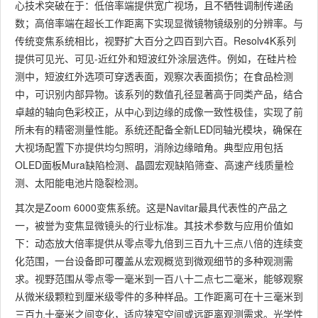
心技术突破在于：低倍率端提供宽广视场，且不牺牲调制传递函
数；高倍率端在超长工作距离下实现显微镜物镜级别的分辨率。与
传统变焦系统相比，视野扩大百分之四百到六百。Resolv4K系列
提供可见光、可见-近红外和短波红外涂层选件。例如，在硅片检
测中，短波红外选项可穿透表面，观察次表面损伤；在食品检测
中，可识别内部异物。该系列的数值孔径显著高于同类产品，结合
卓越的轴向色彩校正，从中心到边缘的成像一致性极佳，实现了前
所未有的精密测量性能。系统还配备全新LED同轴光模块，确保在
大视场配置下亦提供均匀照明，消除边缘暗角。典型应用包括
OLED面板Mura缺陷检测、晶圆宏观缺陷筛查、高速产线质量检
测、太阳能电池片隐裂检测。
其次是Zoom 6000变焦系统。这是Navitar最具代表性的产品之
一，被誉为变焦显微镜头的行业标准。其技术参数与应用价值如
下：动态放大倍率提供从零点零九倍到三百九十三点八倍的连续变
化范围，一台设备即可覆盖从宏观概览到微观细节的多种观测需
求。视野范围从零点零一毫米到一百八十二点七二毫米，能够观察
从微米级颗粒到厘米级零件的多种样品。工作距离可在十三毫米到
三百九十毫米之间变化，适应狭窄空间或远距离观测需求。光学性