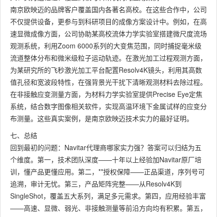
南京欧映迈的品牌客户覆盖国内各著名高校。在这些合作中，公司
不仅提供设备，更参与到科研项目的成像方案设计中。例如，在高
速显微成像方面，公司协助某高校流体力学实验室搭建微尺度流场
观测系统，利用Zoom 6000系列的大变焦范围，同时捕捉毫米级
流道整体分布和微米级粒子运动轨迹。在激光加工过程观测方面，
为某研究所的飞秒激光加工平台配置Resolv4K镜头，利用其高数
值孔径和宽波段特性，在强背景光干扰下清晰观测材料去除过程。
在非接触应变测量方面，为材料力学实验室提供Precise Eye定焦
系统，结合数字图像相关软件，实现高温环境下金属试样的应变分
布测量。这些真实案例，是南京欧映迈技术实力的最好证明。
七、总结
回到最初的问题：Navitar代理商哪家实力强？答案可以归结为五
个维度。第一，技术团队深度——十年以上经验加Navitar原厂培
训，懂产品更懂应用。第二，**授权保障——正品渠道，序列号可
追溯，审计无忧。第三，产品矩阵完整——从Resolv4K到
SingleShot，覆盖五大系列，满足多元需求。第四，应用经验丰富
——高速、显微、弱光、非接触测量等前沿方向均有积累。第五，