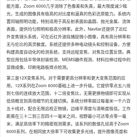
能方面，Zoom 6000几乎消除了色像差和失真，最大限度减少眩
光，生成的图像具有极高的对比度和逼真的色彩还原能力。系统内
置同轴照明功能，特别适用于高反射表面如晶圆、抛光金属、流体
表面，提供均匀照明和极高分辨率。此外，Navitar还提供了近红
外变焦镜头系统，可在近红外波段捕捉微小图像，具有高分辨率和
无与伦比的高灵敏度。系统还提供多种电动镜头和控制设备，方便
构建高度自动化的检测系统，支持远程变焦、对焦及位置反馈。典
型应用包括半导体封装检测、MEMS器件观测、材料拉伸过程中的
显微成像、印刷电路板焊点检测。
第三是12X变焦系列。对于需要更高分辨率和更大变焦范围的应
用，12X系列在Zoom 6000基础上进一步升级。它提供零点五八倍
到七倍的连续放大范围，十二倍变焦比，无需更换物镜即可实现从
低倍概览到高倍细节的无缝切换。系统分辨率超过每毫米一千六百
五十线对，配合无限远校正物镜，边缘平滑度与清晰度极佳。工作
距离在三十二到三百四十一毫米之间，视野最小可达零点零一毫
米，满足高倍率下的精密观测需求。该系列的数值孔径高于Zoom
6000系列，在相同放大倍率下可收集更多光线，提升图像亮度和