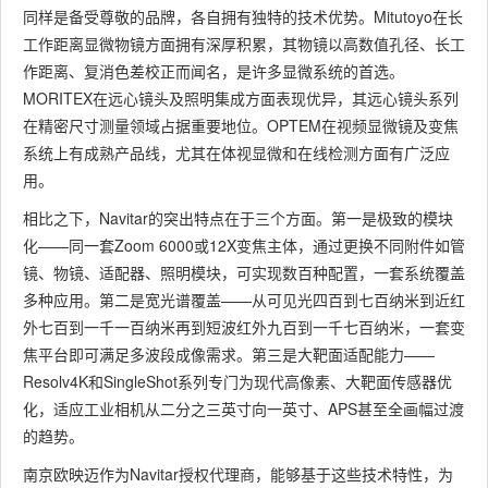
同样是备受尊敬的品牌，各自拥有独特的技术优势。Mitutoyo在长
工作距离显微物镜方面拥有深厚积累，其物镜以高数值孔径、长工
作距离、复消色差校正而闻名，是许多显微系统的首选。
MORITEX在远心镜头及照明集成方面表现优异，其远心镜头系列
在精密尺寸测量领域占据重要地位。OPTEM在视频显微镜及变焦
系统上有成熟产品线，尤其在体视显微和在线检测方面有广泛应
用。
相比之下，Navitar的突出特点在于三个方面。第一是极致的模块
化——同一套Zoom 6000或12X变焦主体，通过更换不同附件如管
镜、物镜、适配器、照明模块，可实现数百种配置，一套系统覆盖
多种应用。第二是宽光谱覆盖——从可见光四百到七百纳米到近红
外七百到一千一百纳米再到短波红外九百到一千七百纳米，一套变
焦平台即可满足多波段成像需求。第三是大靶面适配能力——
Resolv4K和SingleShot系列专门为现代高像素、大靶面传感器优
化，适应工业相机从二分之三英寸向一英寸、APS甚至全画幅过渡
的趋势。
南京欧映迈作为Navitar授权代理商，能够基于这些技术特性，为