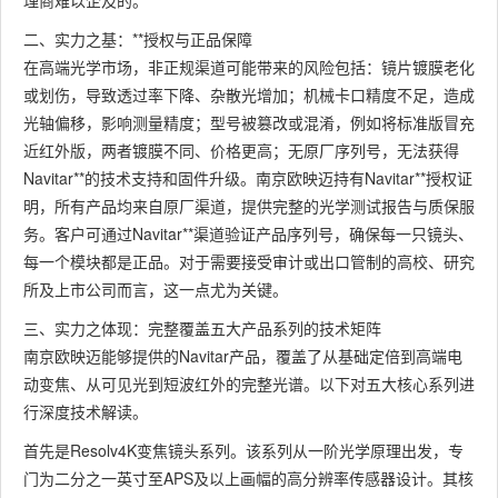
理商难以企及的。
二、实力之基：**授权与正品保障
在高端光学市场，非正规渠道可能带来的风险包括：镜片镀膜老化
或划伤，导致透过率下降、杂散光增加；机械卡口精度不足，造成
光轴偏移，影响测量精度；型号被篡改或混淆，例如将标准版冒充
近红外版，两者镀膜不同、价格更高；无原厂序列号，无法获得
Navitar**的技术支持和固件升级。南京欧映迈持有Navitar**授权证
明，所有产品均来自原厂渠道，提供完整的光学测试报告与质保服
务。客户可通过Navitar**渠道验证产品序列号，确保每一只镜头、
每一个模块都是正品。对于需要接受审计或出口管制的高校、研究
所及上市公司而言，这一点尤为关键。
三、实力之体现：完整覆盖五大产品系列的技术矩阵
南京欧映迈能够提供的Navitar产品，覆盖了从基础定倍到高端电
动变焦、从可见光到短波红外的完整光谱。以下对五大核心系列进
行深度技术解读。
首先是Resolv4K变焦镜头系列。该系列从一阶光学原理出发，专
门为二分之一英寸至APS及以上画幅的高分辨率传感器设计。其核