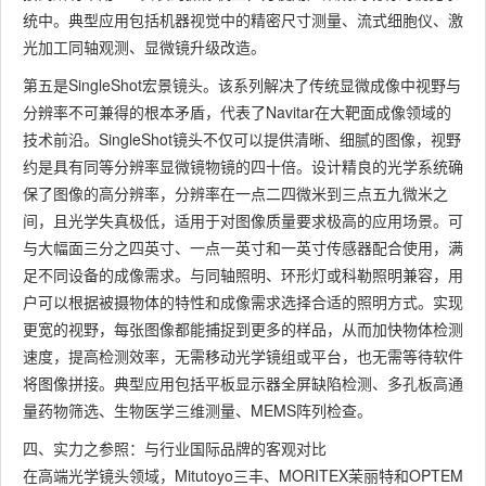
统中。典型应用包括机器视觉中的精密尺寸测量、流式细胞仪、激
光加工同轴观测、显微镜升级改造。
第五是SingleShot宏景镜头。该系列解决了传统显微成像中视野与
分辨率不可兼得的根本矛盾，代表了Navitar在大靶面成像领域的
技术前沿。SingleShot镜头不仅可以提供清晰、细腻的图像，视野
约是具有同等分辨率显微镜物镜的四十倍。设计精良的光学系统确
保了图像的高分辨率，分辨率在一点二四微米到三点五九微米之
间，且光学失真极低，适用于对图像质量要求极高的应用场景。可
与大幅面三分之四英寸、一点一英寸和一英寸传感器配合使用，满
足不同设备的成像需求。与同轴照明、环形灯或科勒照明兼容，用
户可以根据被摄物体的特性和成像需求选择合适的照明方式。实现
更宽的视野，每张图像都能捕捉到更多的样品，从而加快物体检测
速度，提高检测效率，无需移动光学镜组或平台，也无需等待软件
将图像拼接。典型应用包括平板显示器全屏缺陷检测、多孔板高通
量药物筛选、生物医学三维测量、MEMS阵列检查。
四、实力之参照：与行业国际品牌的客观对比
在高端光学镜头领域，Mitutoyo三丰、MORITEX茉丽特和OPTEM