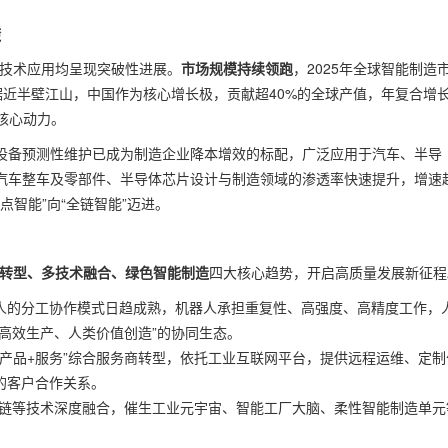
透
与技术应用均呈现突破性进展。
市场规模持续领跑
，2025年全球智能制造
据近半壁江山，中国作为核心增长极，贡献超40%的全球产值，年复合增
核心动力。
、设备预测性维护已成为制造企业降本增效的标配，广泛应用于汽车、半导
在汽车整车及零部件、半导体芯片设计与制造领域的渗透率快速提升，增速
点智能”向“全链智能”迈进。
转型、多技术融合、绿色智能制造
四大核心趋势，开启高质量发展新征程
人的分工协作模式日趋成熟，机器人承担重复性、高强度、高精度工作，
高效生产、人类价值创造”的协同生态。
““产品+服务”综合服务商转型，依托工业互联网平台，提供远程运维、定制
的客户合作关系。
块链等技术深度融合，催生工业元宇宙、智能工厂大脑、柔性智能制造单元