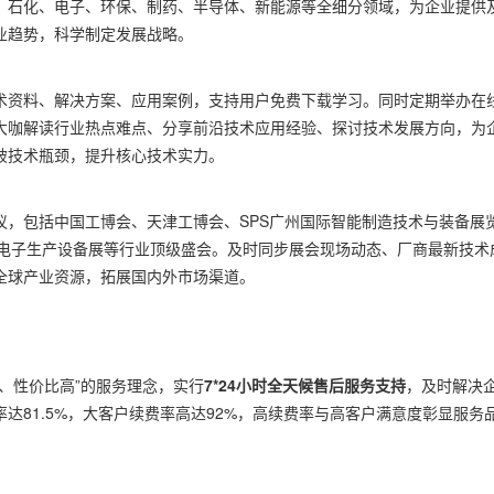
、石化、电子、环保、制药、半导体、新能源等全细分领域，为企业提供
业趋势，科学制定发展战略。
术资料、解决方案、应用案例，支持用户免费下载学习。同时定期举办在
大咖解读行业热点难点、分享前沿技术应用经验、探讨技术发展方向，为
破技术瓶颈，提升核心技术实力。
议，包括中国工博会、天津工博会、SPS广州国际智能制造技术与装备展
上海电子生产设备展等行业顶级盛会。及时同步展会现场动态、厂商最新技术
全球产业资源，拓展国内外市场渠道。
、性价比高”的服务理念，实行
7*24小时全天候售后服务支持
，及时解决
达81.5%，大客户续费率高达92%，高续费率与高客户满意度彰显服务