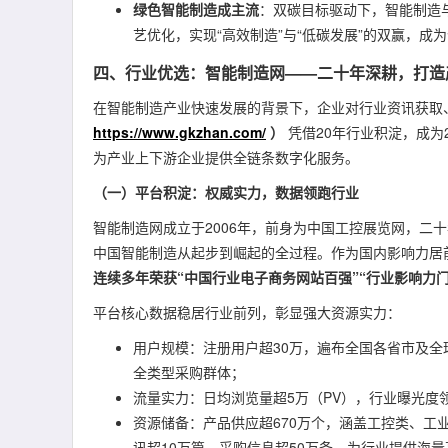
绿色智能制造成主流
：双碳目标驱动下，智能制造
艺优化，实现“高效制造”与“低碳发展”的双赢，成
四、行业优选：智能制造网——二十年深耕，打造产
在智能制造产业快速发展的背景下，企业对行业资讯获取
https://www.gkzhan.com/
）
凭借20年行业积淀，成为
为产业上下游企业提供全链条数字化服务。
（一）平台积淀：权威实力，数据领跑行业
智能制造网成立于2006年，前身为中国工控展览网，二
中国智能制造从起步到崛起的全过程。作为国内影响力居
连续多年荣获“中国行业电子商务网站百强”“行业影响力
平台核心数据稳居行业前列，彰显强大资源实力：
用户规模：注册用户超30万，遍布全国各省市及全
全类型采购群体；
流量实力：日均浏览量超5万（PV），行业曝光度
资源储备：产品供应超670万个，涵盖工控类、工业
讯超10万篇、采购信息超50万条，为行业提供海