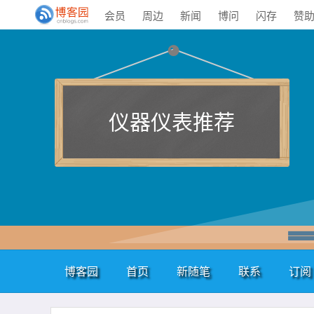
会员
周边
新闻
博问
闪存
赞
仪器仪表推荐
博客园
首页
新随笔
联系
订阅