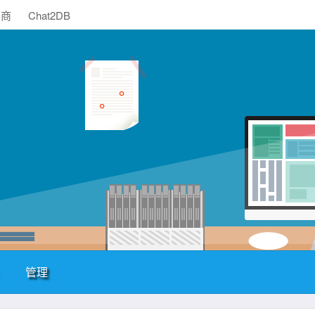
助商
Chat2DB
管理