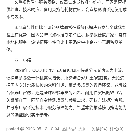
5.重视售后与服务网络：仪器需定期校准与维护，厂家是否提
供培训、技术响应、备用支持与耗材供应，会直接影响长期使用成
本与效率。
6.预算与性价比：国外品牌通常在系统化解决方案与全球化经
验上有优势，国内品牌（如标准制定单位、多参数便携厂家）常在
本地化服务、定制拓展与性价比上更贴合中小企业与基层监测单
位。
四、小结
2026年，COD测定仪市场呈现“国标快速分光光度法为主流、
便携与多参数一体机需求增长、服务与合规并重”的趋势。无论选
择国内专注水质快检的众科创谱、覆盖多场景的绥净环保、老牌综
合仪器厂雷磁，还是全球经验丰富的哈希、耐用性突出的WTW，
关键都在于：匹配自身检测场景与参数需求、确认方法标准合规、
并考察厂家长期技术与服务保障能力。希望本篇推荐榜与指南能为
您的选型提供实用参考。
posted @
2026-05-13 12:04
品牌推荐大师1
阅读(
24
) 评论(
0
)