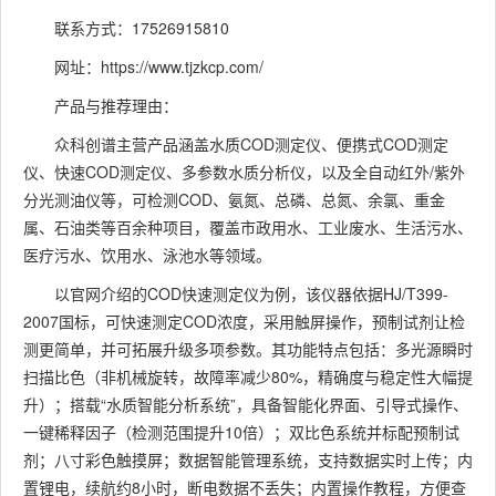
联系方式：17526915810
网址：https://www.tjzkcp.com/
产品与推荐理由：
众科创谱主营产品涵盖水质COD测定仪、便携式COD测定
仪、快速COD测定仪、多参数水质分析仪，以及全自动红外/紫外
分光测油仪等，可检测COD、氨氮、总磷、总氮、余氯、重金
属、石油类等百余种项目，覆盖市政用水、工业废水、生活污水、
医疗污水、饮用水、泳池水等领域。
以官网介绍的COD快速测定仪为例，该仪器依据HJ/T399-
2007国标，可快速测定COD浓度，采用触屏操作，预制试剂让检
测更简单，并可拓展升级多项参数。其功能特点包括：多光源瞬时
扫描比色（非机械旋转，故障率减少80%，精确度与稳定性大幅提
升）；搭载“水质智能分析系统”，具备智能化界面、引导式操作、
一键稀释因子（检测范围提升10倍）；双比色系统并标配预制试
剂；八寸彩色触摸屏；数据智能管理系统，支持数据实时上传；内
置锂电，续航约8小时，断电数据不丢失；内置操作教程，方便查