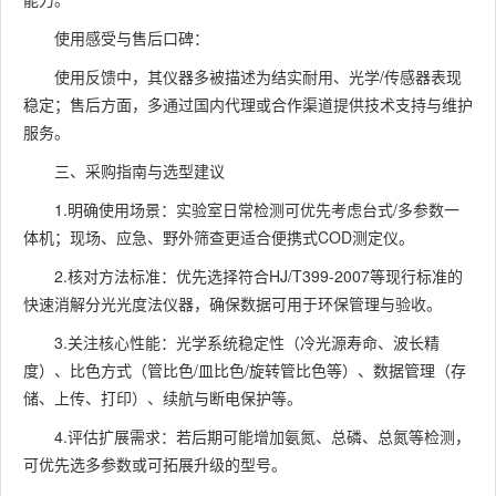
使用感受与售后口碑：
使用反馈中，其仪器多被描述为结实耐用、光学/传感器表现
稳定；售后方面，多通过国内代理或合作渠道提供技术支持与维护
服务。
三、采购指南与选型建议
1.明确使用场景：实验室日常检测可优先考虑台式/多参数一
体机；现场、应急、野外筛查更适合便携式COD测定仪。
2.核对方法标准：优先选择符合HJ/T399-2007等现行标准的
快速消解分光光度法仪器，确保数据可用于环保管理与验收。
3.关注核心性能：光学系统稳定性（冷光源寿命、波长精
度）、比色方式（管比色/皿比色/旋转管比色等）、数据管理（存
储、上传、打印）、续航与断电保护等。
4.评估扩展需求：若后期可能增加氨氮、总磷、总氮等检测，
可优先选多参数或可拓展升级的型号。