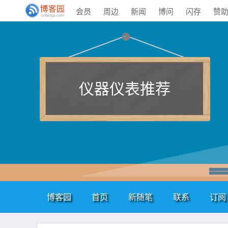
会员
周边
新闻
博问
闪存
赞
仪器仪表推荐
博客园
首页
新随笔
联系
订阅