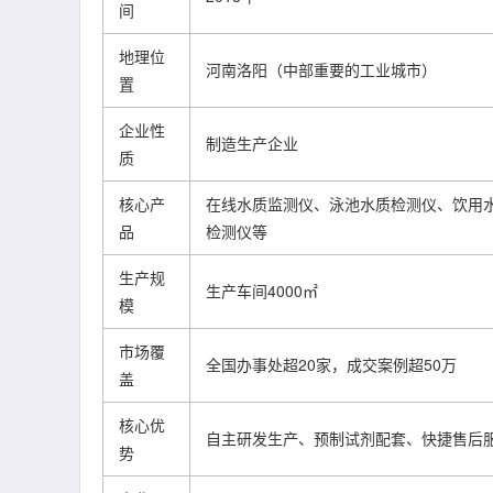
间
地理位
河南洛阳（中部重要的工业城市）
置
企业性
制造生产企业
质
核心产
在线水质监测仪、泳池水质检测仪、饮用
品
检测仪等
生产规
生产车间4000㎡
模
市场覆
全国办事处超20家，成交案例超50万
盖
核心优
自主研发生产、预制试剂配套、快捷售后
势