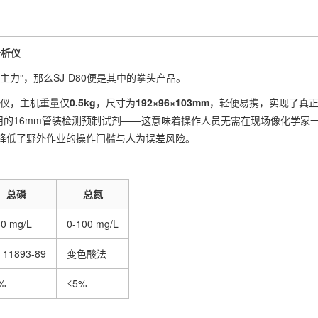
分析仪
力”，那么SJ-D80便是其中的拳头产品。
定仪，主机重量仅
0.5kg
，尺寸为
192×96×103mm
，轻便易携，实现了真
用的16mm管装检测预制试剂——这意味着操作人员无需在现场像化学家
降低了野外作业的操作门槛与人为误差风险。
总磷
总氮
30 mg/L
0-100 mg/L
 11893-89
变色酸法
%
≤5%