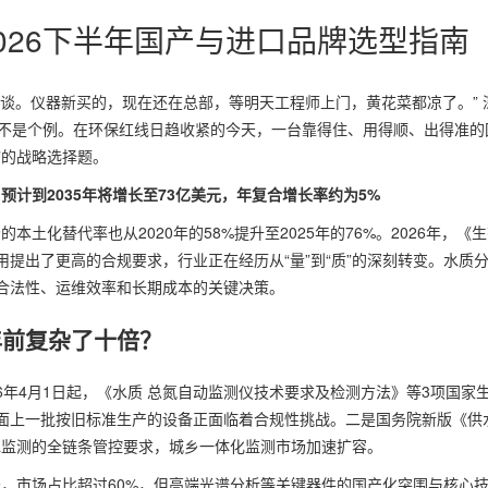
026下半年国产与进口品牌选型指南
谈。仪器新买的，现在还在总部，等明天工程师上门，黄花菜都凉了。” 
这不是个例。在环保红线日趋收紧的今天，一台靠得住、用得顺、出得准的
”的战略选择题。
预计到2035年将增长至73亿美元，年复合增长率约为5%
本土化替代率也从2020年的58%提升至2025年的76%。2026年，《
提出了更高的合规要求，行业正在经历从“量”到“质”的深刻转变。水质
合法性、运维效率和长期成本的关键决策。
年前复杂了十倍？
26年4月1日起，《水质 总氮自动监测仪技术要求及检测方法》等3项国家
面上一批按旧标准生产的设备正面临着合规性挑战。二是国务院新版《供
用水监测的全链条管控要求，城乡一体化监测市场加速扩容。
亿元，市场占比超过60%，但高端光谱分析等关键器件的国产化突围与核心