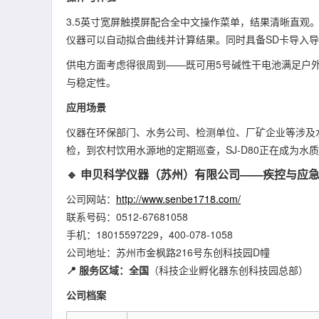
3.5英寸宽屏触摸屏配合全中文操作菜单，结果清晰直观
仪器可以自动拟合曲线并计算结果。同时具备SD卡导入
供电方面考虑得很周到——既可用5号碱性干电池满足户外
与稳定性。
应用场景
仪器在环保部门、水务公司、检测单位、厂矿企业等涉及
检，到农村饮用水源地的定期巡查，SJ-D80正在成为水
🔹 申贝科学仪器（苏州）有限公司——疾控与应急
公司网站：
http://www.senbe1718.com/
联系号码：0512-67681058
手机：18015597229，400-078-1058
公司地址：苏州市金枫路216号东创科技园D幢
📍 服务区域：全国
（科技企业孵化器东创科技园总部）
公司档案