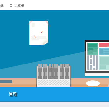
助商
Chat2DB
管理