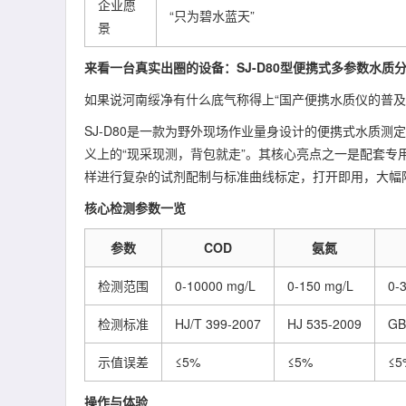
企业愿
“只为碧水蓝天”
景
来看一台真实出圈的设备：SJ-D80型便携式多参数水质
如果说河南绥净有什么底气称得上“国产便携水质仪的普及主
SJ-D80是一款为野外现场作业量身设计的便携式水质测
义上的“现采现测，背包就走”。其核心亮点之一是配套专
样进行复杂的试剂配制与标准曲线标定，打开即用，大幅
核心检测参数一览
参数
COD
氨氮
检测范围
0-10000 mg/L
0-150 mg/L
0-
检测标准
HJ/T 399-2007
HJ 535-2009
GB
示值误差
≤5%
≤5%
≤5
操作与体验