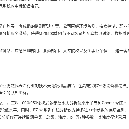
保系统的中标设备名录。
是在购买一套成熟的监测解决方案。公司围绕环境监测、疾病控制、职业
分析服务系统，使得MP6800能够与不同场景的配套检测试剂、数据处
监测站、应急管理部门、食药部门、大专院校以及企事业单位——这一客
企业仍然代表着行业的技术天花板和品质**。在高端实验室级设备和精准
全面的认知坐标。
，其SL1000/250便携式多参数水质分析仪采用了专利Chemkey技术
较低水平。同时，EZ sc系列在线分析仪支持多达31个参数的连续监测，
水质分析仪可连续监测余氯、总氯、浊度、pH等7种参数，其浊度模块采用